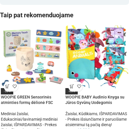
Taip pat rekomenduojame
-50%
-60%
WOOPIE GREEN Sensorinės
WOOPIE BABY Audinio Knyga su
atminties formų dėlionė FSC
Jūros Gyvūnų Uodegomis
Mediniai žaislai
,
Žaislai
,
Kūdikiams
,
IŠPARDAVIMAS
Edukaciniai/lavinamieji mediniai
- Prekes išsiunčiame ir paruošiame
žaislai
,
IŠPARDAVIMAS - Prekes
atsiėmimui tą pačią dieną!