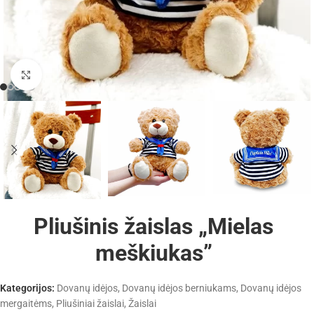
Padidinti
Pliušinis žaislas „Mielas
meškiukas”
Kategorijos:
Dovanų idėjos
,
Dovanų idėjos berniukams
,
Dovanų idėjos
mergaitėms
,
Pliušiniai žaislai
,
Žaislai