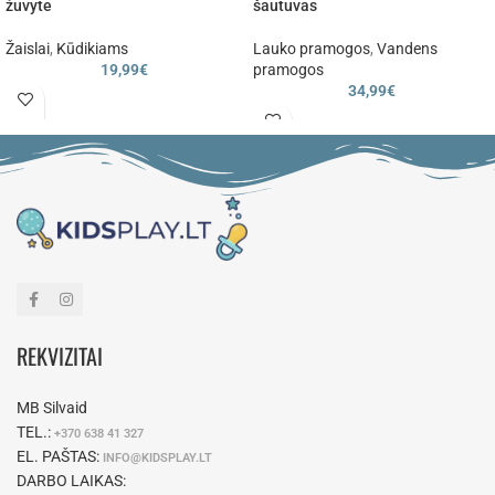
žuvyte
šautuvas
Žaislai
,
Kūdikiams
Lauko pramogos
,
Vandens
19,99
€
pramogos
34,99
€
REKVIZITAI
MB Silvaid
TEL.:
+370 638 41 327
EL. PAŠTAS:
INFO@KIDSPLAY.LT
DARBO LAIKAS: