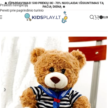
🔥 IŠPARDAVIMAS! 500 PREKIŲ IKI -70% NUOLAIDA! IŠSIUNTIMAS TĄ
Praleisti navigaciją
PAČIĄ DIENĄ 🔥
Pereiti prie pagrindinio turinio
0,0
Pagrindinis
»
Parduotuvė
»
Pliušinis žaislas „Mielas meškiukas”