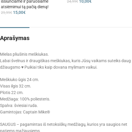
išsiunčiame ir paruošiame
10,00
€
24,99
€
atsiėmimui tą pačią dieną!
15,00
€
29,99
€
Aprašymas
Mielas pliušinis meškiukas.
Labai švelnus ir draugiškas meškiukas, kuris Jūsų vaikams suteiks daug
džiaugsmo ♥ Puikiai tiks kaip dovana mylimam vaikui.
Meškiuko ūgis 24 cm.
Visas ilgis 32 cm.
Plotis 22 cm.
Medžiaga: 100% poliesteris.
Spalva: šviesiai ruda.
Gamintojas: Captain Mike®
SAUGUS – pagamintas iš netoksiškų medžiagų, kurios yra saugios net
patiems mažiausiems.