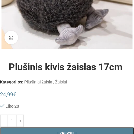
Padidinti
Plušinis kivis žaislas 17cm
Kategorijos:
Pliušiniai žaislai
,
Žaislai
24,99
€
Liko 23
Į KREPŠELĮ