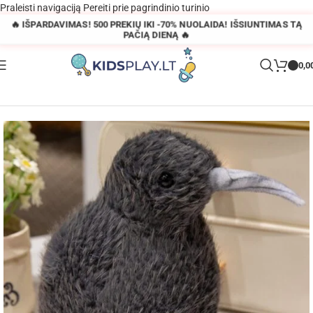
Praleisti navigaciją
Pereiti prie pagrindinio turinio
🔥 IŠPARDAVIMAS! 500 PREKIŲ IKI -70% NUOLAIDA! IŠSIUNTIMAS TĄ
PAČIĄ DIENĄ 🔥
0,0
Pagrindinis
»
Parduotuvė
»
Plušinis kivis žaislas 17cm