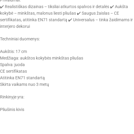
✔️ Realistiškas dizainas – tiksliai atkurtos spalvos ir detalės ✔️ Aukšta
kokybė – minkštas, malonus liesti pliušas ✔️ Saugus žaislas – CE
sertifikatas, atitinka EN71 standartą ✔️ Universalus – tinka žaidimams ir
interjero dekorui
Techniniai duomenys:
Aukštis: 17 cm
Medžiaga: aukštos kokybės minkštas pliušas
Spalva: juoda
CE sertifikatas
Atitinka EN71 standartą
Skirta vaikams nuo 3 metų
Rinkinyje yra:
Pliušinis kivis