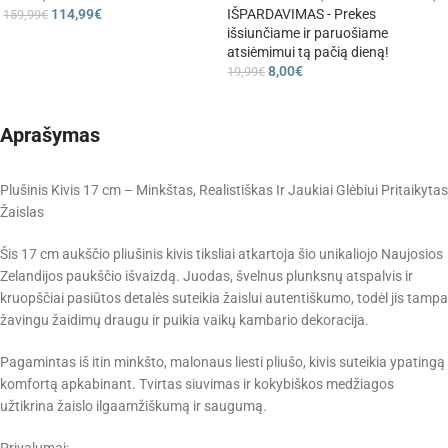
114,99
€
IŠPARDAVIMAS - Prekes
159,99
€
išsiunčiame ir paruošiame
atsiėmimui tą pačią dieną!
8,00
€
19,99
€
Aprašymas
Plušinis Kivis 17 cm – Minkštas, Realistiškas Ir Jaukiai Glėbiui Pritaikytas
Žaislas
Šis 17 cm aukščio pliušinis kivis tiksliai atkartoja šio unikaliojo Naujosios
Zelandijos paukščio išvaizdą. Juodas, švelnus plunksnų atspalvis ir
kruopščiai pasiūtos detalės suteikia žaislui autentiškumo, todėl jis tampa
žavingu žaidimų draugu ir puikia vaikų kambario dekoracija.
Pagamintas iš itin minkšto, malonaus liesti pliušo, kivis suteikia ypatingą
komfortą apkabinant. Tvirtas siuvimas ir kokybiškos medžiagos
užtikrina žaislo ilgaamžiškumą ir saugumą.
Privalumai: