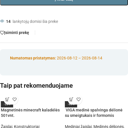
14
lankytojų domisi šia preke
Įsiminti prekę
Numatomas pristatymas:
2026-08-12 – 2026-08-14
Taip pat rekomenduojame
-28%
-60%
Magnetinės minecraft kaladėlės
VIGA medinė spalvinga dėlionė
501vnt.
su smeigtukais ir formomis
Žaislai
,
Konstruktoriai
Mediniai žaislai
,
Medinės dėlionės
,