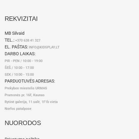
REKVIZITAI
MB Silvaid
TEL.:
+370 638 41 327
EL. PAŠTAS:
INFO@KIDSPLAY.LT
DARBO LAIKAS:
PIR - PEN / 10:00 - 19:00
ŠEŠ / 10:00 - 17:00
SEK / 10:00 - 15:00
PARDUOTUVĖS ADRESAS:
Prekybos miestelis URMAS
Pramonės pr. 16F, Kaunas
Rytinė galerija, 11 salė, 1F1b vieta
Norfos patalpose
NUORODOS