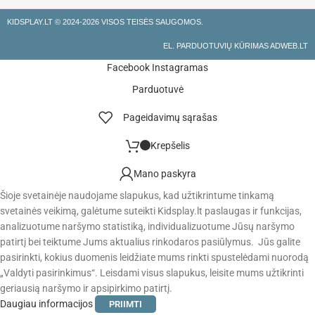
KIDSPLAY.LT ©
2024-2026 VISOS TEISĖS SAUGOMOS.
EL. PARDUOTUVIŲ KŪRIMAS ADWEB.LT
Facebook
Instagramas
Parduotuvė
Pageidavimų sąrašas
Krepšelis
Mano paskyra
Šioje svetainėje naudojame slapukus, kad užtikrintume tinkamą
svetainės veikimą, galėtume suteikti Kidsplay.lt paslaugas ir funkcijas,
analizuotume naršymo statistiką, individualizuotume Jūsų naršymo
patirtį bei teiktume Jums aktualius rinkodaros pasiūlymus. Jūs galite
pasirinkti, kokius duomenis leidžiate mums rinkti spustelėdami nuorodą
„Valdyti pasirinkimus“. Leisdami visus slapukus, leisite mums užtikrinti
geriausią naršymo ir apsipirkimo patirtį.
Daugiau informacijos
PRIIMTI