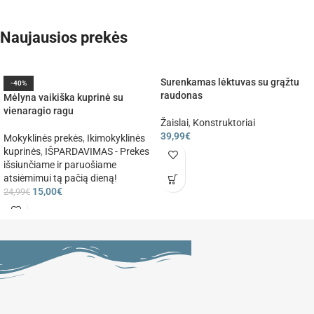
Naujausios prekės
Surenkamas lėktuvas su grąžtu
-40%
raudonas
Mėlyna vaikiška kuprinė su
vienaragio ragu
Žaislai
,
Konstruktoriai
39,99
€
Mokyklinės prekės
,
Ikimokyklinės
kuprinės
,
IŠPARDAVIMAS - Prekes
išsiunčiame ir paruošiame
atsiėmimui tą pačią dieną!
15,00
€
24,99
€