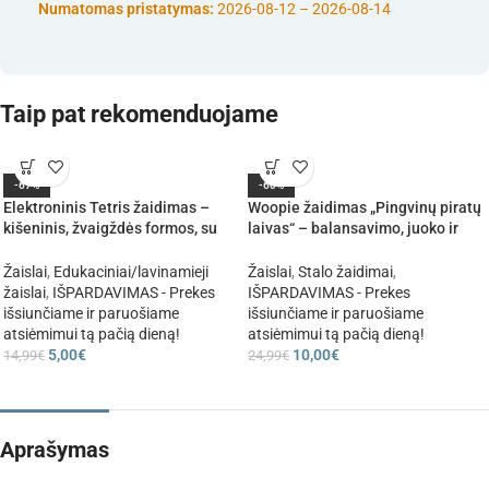
Numatomas pristatymas:
2026-08-12 – 2026-08-14
Taip pat rekomenduojame
-67%
-60%
Elektroninis Tetris žaidimas –
Woopie žaidimas „Pingvinų piratų
kišeninis, žvaigždės formos, su
laivas“ – balansavimo, juoko ir
mygtukais
azarto kupina pramoga
Žaislai
,
Edukaciniai/lavinamieji
Žaislai
,
Stalo žaidimai
,
žaislai
,
IŠPARDAVIMAS - Prekes
IŠPARDAVIMAS - Prekes
išsiunčiame ir paruošiame
išsiunčiame ir paruošiame
atsiėmimui tą pačią dieną!
atsiėmimui tą pačią dieną!
5,00
€
10,00
€
14,99
€
24,99
€
Aprašymas