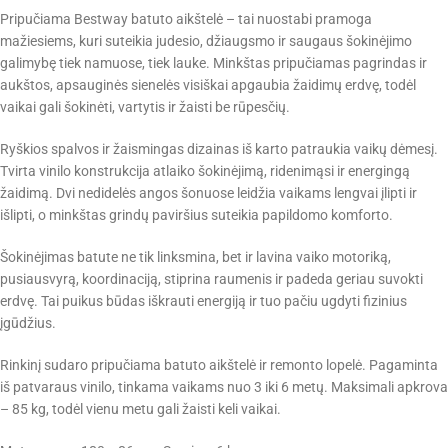
Pripučiama Bestway batuto aikštelė – tai nuostabi pramoga
mažiesiems, kuri suteikia judesio, džiaugsmo ir saugaus šokinėjimo
galimybę tiek namuose, tiek lauke. Minkštas pripučiamas pagrindas ir
aukštos, apsauginės sienelės visiškai apgaubia žaidimų erdvę, todėl
vaikai gali šokinėti, vartytis ir žaisti be rūpesčių.
Ryškios spalvos ir žaismingas dizainas iš karto patraukia vaikų dėmesį.
Tvirta vinilo konstrukcija atlaiko šokinėjimą, ridenimąsi ir energingą
žaidimą. Dvi nedidelės angos šonuose leidžia vaikams lengvai įlipti ir
išlipti, o minkštas grindų paviršius suteikia papildomo komforto.
Šokinėjimas batute ne tik linksmina, bet ir lavina vaiko motoriką,
pusiausvyrą, koordinaciją, stiprina raumenis ir padeda geriau suvokti
erdvę. Tai puikus būdas iškrauti energiją ir tuo pačiu ugdyti fizinius
įgūdžius.
Rinkinį sudaro pripučiama batuto aikštelė ir remonto lopelė. Pagaminta
iš patvaraus vinilo, tinkama vaikams nuo 3 iki 6 metų. Maksimali apkrova
– 85 kg, todėl vienu metu gali žaisti keli vaikai.