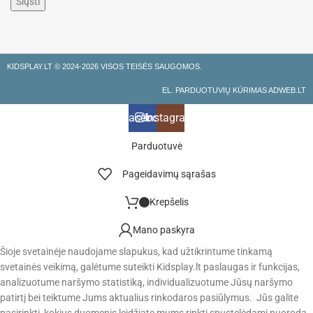
KIDSPLAY.LT ©
2024-2026 VISOS TEISĖS SAUGOMOS.
EL. PARDUOTUVIŲ KŪRIMAS ADWEB.LT
Facebook
Instagramas
Parduotuvė
Pageidavimų sąrašas
Krepšelis
Mano paskyra
Šioje svetainėje naudojame slapukus, kad užtikrintume tinkamą
svetainės veikimą, galėtume suteikti Kidsplay.lt paslaugas ir funkcijas,
analizuotume naršymo statistiką, individualizuotume Jūsų naršymo
patirtį bei teiktume Jums aktualius rinkodaros pasiūlymus. Jūs galite