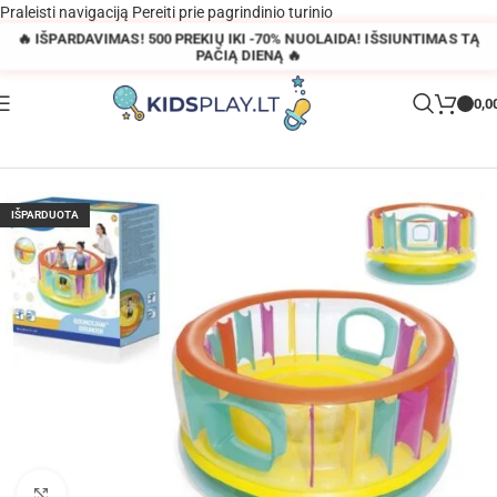
Praleisti navigaciją
Pereiti prie pagrindinio turinio
🔥 IŠPARDAVIMAS! 500 PREKIŲ IKI -70% NUOLAIDA! IŠSIUNTIMAS TĄ
PAČIĄ DIENĄ 🔥
0,0
Pagrindinis
»
Parduotuvė
»
Pripučiama vaikų batuto aikštelė
IŠPARDUOTA
Padidinti