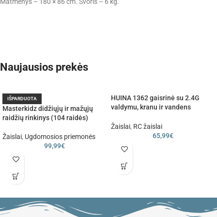
Matmenys – 180 × 86 cm. Svoris – 6 kg.
Naujausios prekės
HUINA 1362 gaisrinė su 2.4G
IŠPARDUOTA
valdymu, kranu ir vandens
Masterkidz didžiųjų ir mažųjų
patranka, 3+
raidžių rinkinys (104 raidės)
Žaislai
,
RC žaislai
65,99
€
Žaislai
,
Ugdomosios priemonės
99,99
€