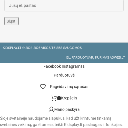
KIDSPLAY.LT ©
2024-2026 VISOS TEISĖS SAUGOMOS.
EL. PARDUOTUVIŲ KŪRIMAS ADWEB.LT
Facebook
Instagramas
Parduotuvė
Pageidavimų sąrašas
Krepšelis
Mano paskyra
Šioje svetainėje naudojame slapukus, kad užtikrintume tinkamą
svetainės veikimą, galėtume suteikti Kidsplay.lt paslaugas ir funkcijas,