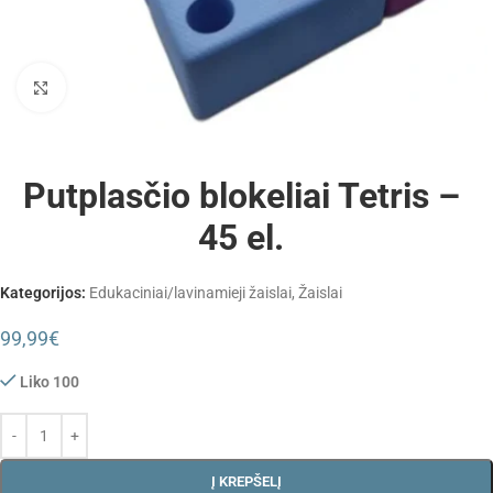
Padidinti
Putplasčio blokeliai Tetris –
45 el.
Kategorijos:
Edukaciniai/lavinamieji žaislai
,
Žaislai
99,99
€
Liko 100
Į KREPŠELĮ