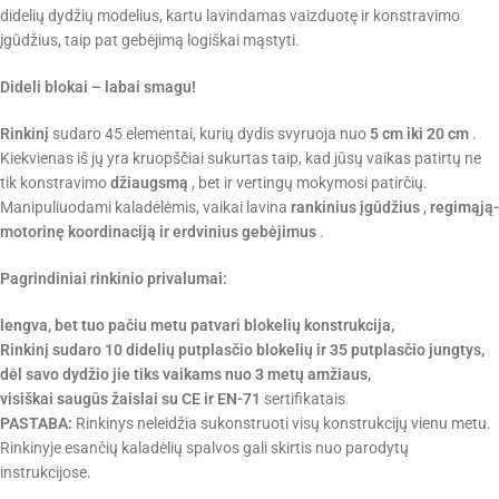
didelių dydžių modelius, kartu lavindamas vaizduotę ir konstravimo
įgūdžius, taip pat gebėjimą logiškai mąstyti.
Dideli blokai – labai smagu!
Rinkinį
sudaro 45 elementai, kurių dydis svyruoja nuo
5 cm iki 20 cm
.
Kiekvienas iš jų yra kruopščiai sukurtas taip, kad jūsų vaikas patirtų ne
tik konstravimo
džiaugsmą
, bet ir vertingų mokymosi patirčių.
Manipuliuodami kaladėlėmis, vaikai lavina
rankinius įgūdžius
,
regimąją-
motorinę koordinaciją
ir erdvinius gebėjimus
.
Pagrindiniai rinkinio privalumai:
lengva, bet tuo pačiu metu patvari blokelių konstrukcija,
Rinkinį sudaro 10 didelių putplasčio blokelių ir 35 putplasčio jungtys,
dėl savo dydžio jie tiks vaikams nuo 3 metų amžiaus,
visiškai saugūs žaislai su CE ir EN-71
sertifikatais
PASTABA:
Rinkinys neleidžia sukonstruoti visų konstrukcijų vienu metu.
Rinkinyje esančių kaladėlių spalvos gali skirtis nuo parodytų
instrukcijose.