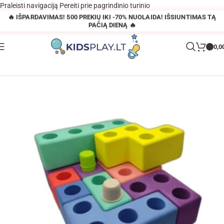
Praleisti navigaciją
Pereiti prie pagrindinio turinio
🔥 IŠPARDAVIMAS! 500 PREKIŲ IKI -70% NUOLAIDA! IŠSIUNTIMAS TĄ
PAČIĄ DIENĄ 🔥
0,0
Pagrindinis
»
Parduotuvė
»
Putplasčio blokeliai Tetris – 45 el.