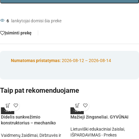
6
lankytojai domisi šia preke
Įsiminti prekę
Numatomas pristatymas:
2026-08-12 – 2026-08-14
Taip pat rekomenduojame
-33%
-33%
Didelis sunkvežimio
Mažieji žingsneliai. GYVŪNAI
konstruktorius – mechaniko
rinkinys surinkimui, prisukimui,
Lietuviški edukaciniai žaislai
,
montavimui, 61 detalė, XXL
IŠPARDAVIMAS - Prekes
Vaidmenų žaidimai
,
Dirbtuvės ir