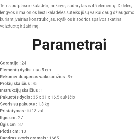
Tetris putplasčio kaladėlių rinkinys, sudarytas iš 45 elementų. Didelės,
lengvos ir malonios liesti kaladėlės suteiks jūsų vaikui daug džiaugsmo
kuriant įvairias konstrukcijas. Ryškios ir sodrios spalvos skatina
vaizduotę ir žaidimą.
Parametrai
Garantija
: 24
Elementų dydis
: nuo 5 cm
Rekomenduojamas vaiko amžius
: 3+
Prekių skaičius
: 45
Instrukcijų skaičius
: 1
Pakuotės dydis
: 35 x 31 x 16,5 aukščio
Svoris su pakuote
: 1,3 kg
Pristatymas
: iki 13 val.
Ilgis cm
: 27
Ūgis cm
: 37
Plotis cm
: 10
Bendras svoris gramais
: 1665