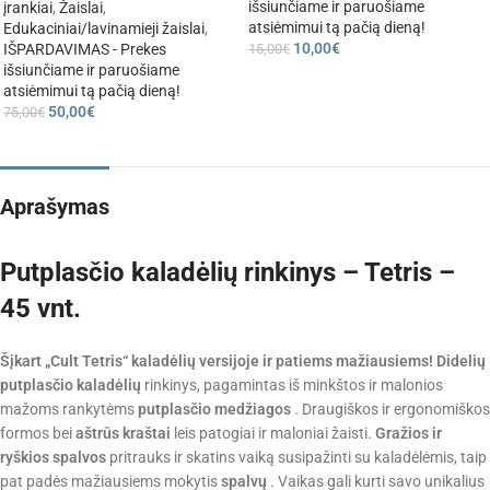
išsiunčiame ir paruošiame
įrankiai
,
Žaislai
,
atsiėmimui tą pačią dieną!
Edukaciniai/lavinamieji žaislai
,
10,00
€
15,00
€
IŠPARDAVIMAS - Prekes
išsiunčiame ir paruošiame
atsiėmimui tą pačią dieną!
50,00
€
75,00
€
Aprašymas
Putplasčio kaladėlių rinkinys – Tetris –
45 vnt.
Šįkart „Cult Tetris“ kaladėlių versijoje ir patiems mažiausiems!
Didelių
putplasčio kaladėlių
rinkinys, pagamintas iš minkštos ir malonios
mažoms rankytėms
putplasčio medžiagos
. Draugiškos ir ergonomiškos
formos bei
aštrūs kraštai
leis patogiai ir maloniai žaisti.
Gražios ir
ryškios spalvos
pritrauks ir skatins vaiką susipažinti su kaladėlėmis, taip
pat padės mažiausiems mokytis
spalvų
. Vaikas gali kurti savo unikalius