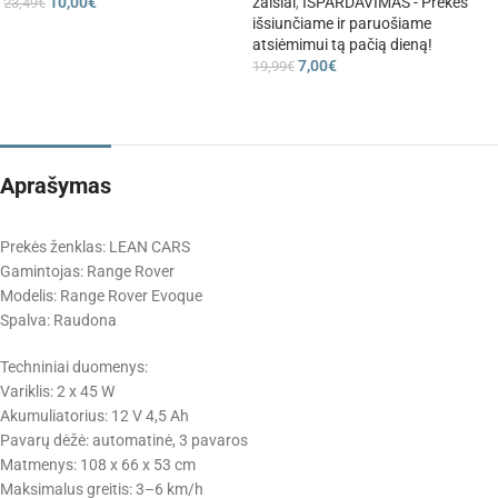
10,00
€
žaislai
,
IŠPARDAVIMAS - Prekes
23,49
€
išsiunčiame ir paruošiame
atsiėmimui tą pačią dieną!
7,00
€
19,99
€
Aprašymas
Prekės ženklas: LEAN CARS
Gamintojas: Range Rover
Modelis: Range Rover Evoque
Spalva: Raudona
Techniniai duomenys:
Variklis: 2 x 45 W
Akumuliatorius: 12 V 4,5 Ah
Pavarų dėžė: automatinė, 3 pavaros
Matmenys: 108 x 66 x 53 cm
Maksimalus greitis: 3–6 km/h