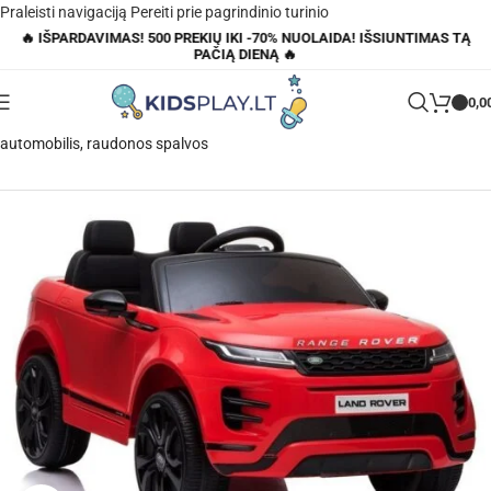
Praleisti navigaciją
Pereiti prie pagrindinio turinio
🔥 IŠPARDAVIMAS! 500 PREKIŲ IKI -70% NUOLAIDA! IŠSIUNTIMAS TĄ
PAČIĄ DIENĄ 🔥
0,0
Pagrindinis
»
Parduotuvė
»
Range Rover Evoque – elektrinis vaikiškas
automobilis, raudonos spalvos