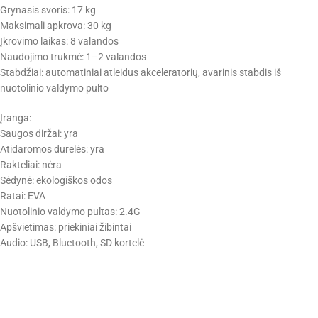
Grynasis svoris: 17 kg
Maksimali apkrova: 30 kg
Įkrovimo laikas: 8 valandos
Naudojimo trukmė: 1–2 valandos
Stabdžiai: automatiniai atleidus akceleratorių, avarinis stabdis iš
nuotolinio valdymo pulto
Įranga:
Saugos diržai: yra
Atidaromos durelės: yra
Rakteliai: nėra
Sėdynė: ekologiškos odos
Ratai: EVA
Nuotolinio valdymo pultas: 2.4G
Apšvietimas: priekiniai žibintai
Audio: USB, Bluetooth, SD kortelė