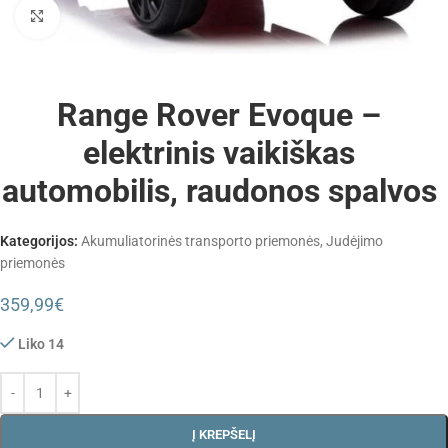
Padidinti
Range Rover Evoque –
elektrinis vaikiškas
automobilis, raudonos spalvos
Kategorijos:
Akumuliatorinės transporto priemonės
,
Judėjimo
priemonės
359,99
€
Liko 14
Į KREPŠELĮ