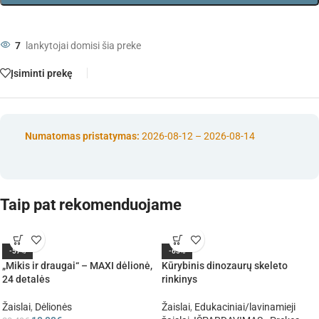
7
lankytojai domisi šia preke
Įsiminti prekę
Numatomas pristatymas:
2026-08-12 – 2026-08-14
Taip pat rekomenduojame
-57%
-65%
„Mikis ir draugai“ – MAXI dėlionė,
Kūrybinis dinozaurų skeleto
24 detalės
rinkinys
Žaislai
,
Dėlionės
Žaislai
,
Edukaciniai/lavinamieji