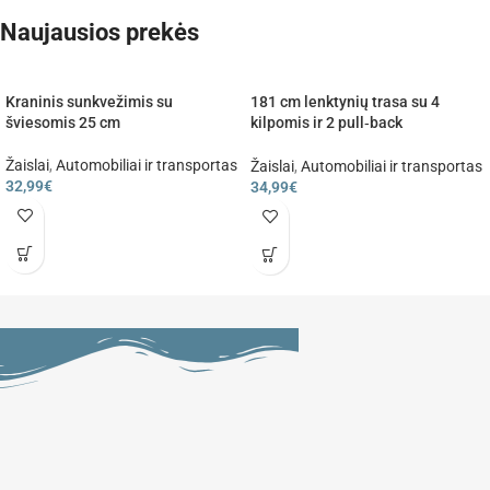
Naujausios prekės
Kraninis sunkvežimis su
181 cm lenktynių trasa su 4
šviesomis 25 cm
kilpomis ir 2 pull‑back
automobiliais, 3+
Žaislai
,
Automobiliai ir transportas
Žaislai
,
Automobiliai ir transportas
32,99
€
34,99
€