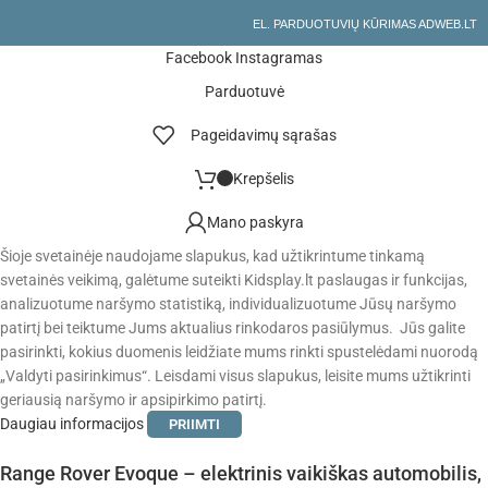
EL. PARDUOTUVIŲ KŪRIMAS ADWEB.LT
Facebook
Instagramas
Parduotuvė
Pageidavimų sąrašas
Krepšelis
Mano paskyra
Šioje svetainėje naudojame slapukus, kad užtikrintume tinkamą
svetainės veikimą, galėtume suteikti Kidsplay.lt paslaugas ir funkcijas,
analizuotume naršymo statistiką, individualizuotume Jūsų naršymo
patirtį bei teiktume Jums aktualius rinkodaros pasiūlymus. Jūs galite
pasirinkti, kokius duomenis leidžiate mums rinkti spustelėdami nuorodą
„Valdyti pasirinkimus“. Leisdami visus slapukus, leisite mums užtikrinti
geriausią naršymo ir apsipirkimo patirtį.
Daugiau informacijos
PRIIMTI
Range Rover Evoque – elektrinis vaikiškas automobilis,