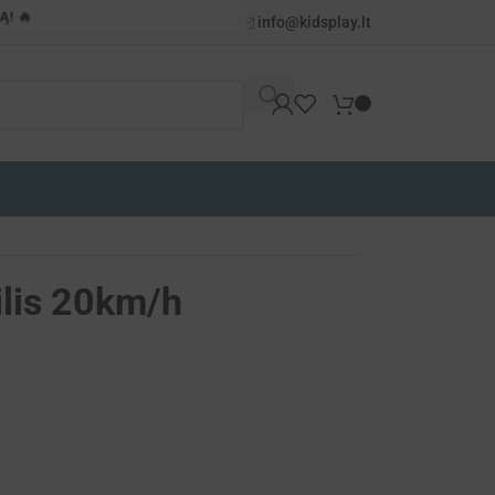
! 🔥
info@kidsplay.lt
ilis 20km/h