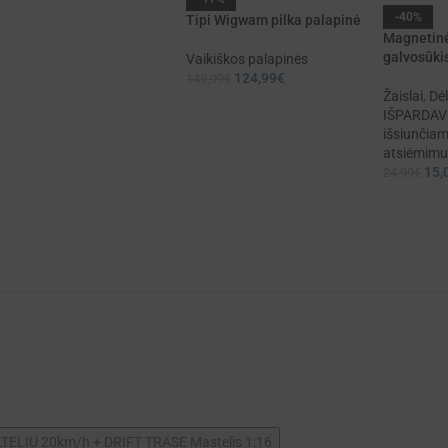
-40%
Tipi Wigwam pilka palapinė
Magnetinė
galvosūki
Vaikiškos palapinės
124,99
€
149,99
€
Žaislai
,
Dė
IŠPARDAVI
išsiunčiam
atsiėmimui
15,
24,99
€