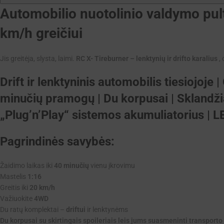
Automobilio nuotolinio valdymo pult
km/h greičiui
Jis greitėja, slysta, laimi.
RC
X-
Tireburner
–
lenktynių ir
drifto
karalius
, 
Drift ir lenktyninis automobilis tiesiojoje 
minučių pramogų | Du korpusai | Sklandžiai
„Plug’n’Play“ sistemos akumuliatorius | LE
Pagrindinės savybės:
Žaidimo laikas iki
40 minučių
vienu įkrovimu
Mastelis
1:16
Greitis iki
20 km/h
Važiuokite
4WD
Du ratų komplektai –
driftui
ir lenktynėms
Du korpusai su skirtingais spoileriais leis jums suasmeninti transpor