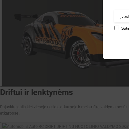
Sut
Driftui ir lenktynėms
Pajuskite galią kiekvienoje tiesioje atkarpoje ir meistrišką valdymą posūki
atkarpose
.