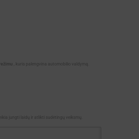
 režimu
, kuris palengvina automobilio valdymą.
ikia jungti laidų ir atlikti sudėtingų veiksmų.