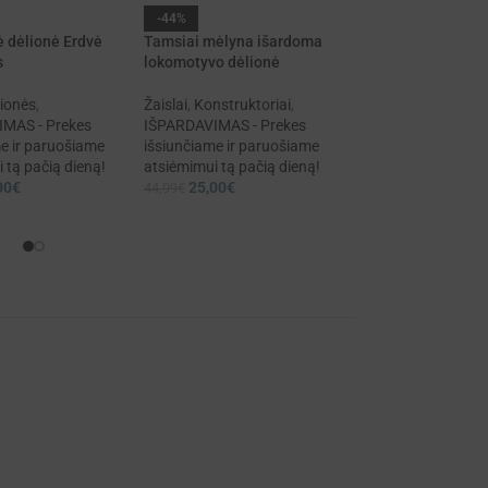
-44%
-40%
 dėlionė Erdvė
Tamsiai mėlyna išardoma
Emocijos. Su suki
s
lokomotyvo dėlionė
veidukais
lionės
,
Žaislai
,
Konstruktoriai
,
Lietuviški edukacini
MAS - Prekes
IŠPARDAVIMAS - Prekes
IŠPARDAVIMAS - P
e ir paruošiame
išsiunčiame ir paruošiame
išsiunčiame ir par
 tą pačią dieną!
atsiėmimui tą pačią dieną!
atsiėmimui tą pačią
00
€
25,00
€
15,00
€
44,99
€
24,99
€