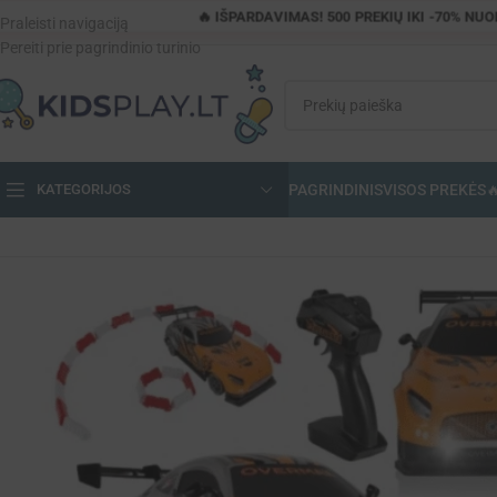
🔥 IŠPARDAVIMAS! 500 PREKIŲ IKI -70% NU
Praleisti navigaciją
Pereiti prie pagrindinio turinio
PAGRINDINIS
VISOS PREKĖS

KATEGORIJOS
Pagrindinis
»
Parduotuvė
»
RC drift automobilis 20km/h su driftingo tras