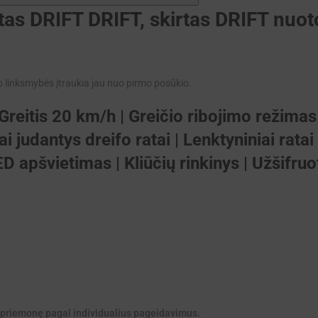
as DRIFT DRIFT, skirtas DRIFT nuoto
o linksmybės įtraukia jau nuo pirmo posūkio.
| Greitis 20 km/h | Greičio ribojimo režimas
 judantys dreifo ratai | Lenktyniniai ratai
D apšvietimas | Kliūčių rinkinys | Užšifruo
to priemonę pagal individualius pageidavimus.