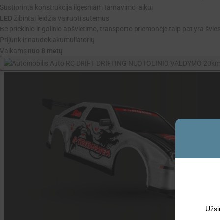
Sustiprinta konstrukcija ilgesniam tarnavimo laikui
LED
žibintai leidžia vairuoti sutemus
Be priekinio ir galinio apšvietimo, transporto priemonėje taip pat yra švie
Prijunk ir naudok akumuliatorių
Vaikams
nuo 8 metų
Užsi