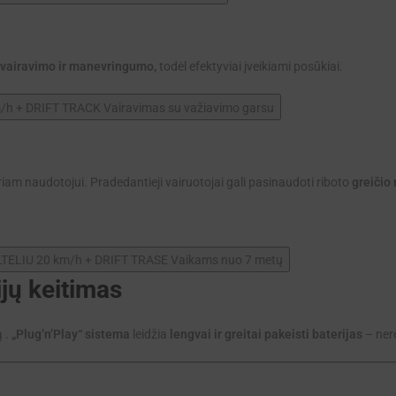
o vairavimo ir manevringumo,
todėl efektyviai įveikiami posūkiai.
kuriam naudotojui. Pradedantieji vairuotojai gali pasinaudoti riboto
greičio
ijų keitimas
ą .
„Plug’n’Play“
sistema
leidžia
lengvai ir greitai pakeisti baterijas
– nere