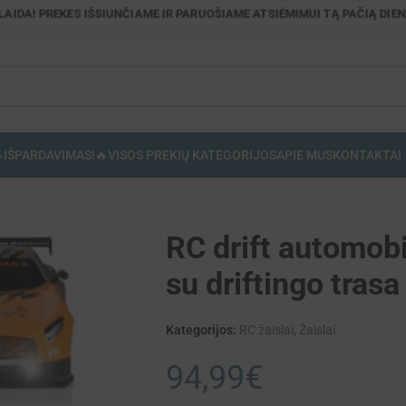
OLAIDA! PREKES IŠSIUNČIAME IR PARUOŠIAME ATSIĖMIMUI TĄ PAČIĄ DIENĄ
IŠPARDAVIMAS!🔥
VISOS PREKIŲ KATEGORIJOS
APIE MUS
KONTAKTAI
a
RC drift automob
su driftingo trasa
Kategorijos:
RC žaislai
,
Žaislai
94,99
€