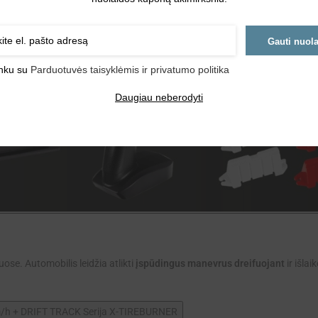
Gauti nuol
inku su
Parduotuvės taisyklėmis ir privatumo politika
Daugiau neberodyti
uose. Automobilis leidžia atlikti
įspūdingus manevrus
dreifuojant
ir išlai