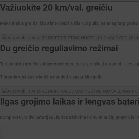
Važiuokite 20 km/val. greičiu
Maksimalus greitis iki 20 km/h
leidžia išlaikyti puikų
balansą tarp greit
Du greičio reguliavimo režimai
Turėdami
du greičio valdymo režimus
, galite pritaikyti automobilį bet 
T
standartinė žuvis leidžia naudoti visą
variklio galia
.
Ilgas grojimo laikas ir lengvas bater
Komplekte yra
dvi baterijos , kurios užtikrina
iki 40 minučių
grojimo laik