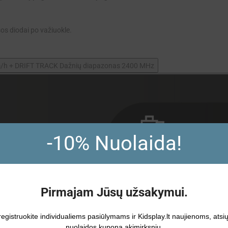
sos diodai po važiuokle.
-10% Nuolaida!
Pirmajam Jūsų užsakymui.
registruokite individualiems pasiūlymams ir Kidsplay.lt naujienoms, atsi
nuolaidos kuponą akimirksniu.