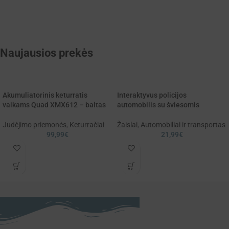
Naujausios prekės
Akumuliatorinis keturratis
Interaktyvus policijos
vaikams Quad XMX612 – baltas
automobilis su šviesomis
Judėjimo priemonės
,
Keturračiai
Žaislai
,
Automobiliai ir transportas
99,99
€
21,99
€