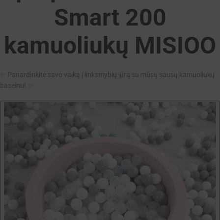
Smart 200
kamuoliukų MISIOO
✨ Panardinkite savo vaiką į linksmybių jūrą su mūsų sausų kamuoliukų
baseinu! ✨