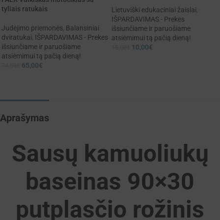
tyliais ratukais
Lietuviški edukaciniai žaislai
,
IŠPARDAVIMAS - Prekes
Judėjimo priemonės
,
Balansiniai
išsiunčiame ir paruošiame
dviratukai
,
IŠPARDAVIMAS - Prekes
atsiėmimui tą pačią dieną!
išsiunčiame ir paruošiame
10,00
€
15,00
€
atsiėmimui tą pačią dieną!
65,00
€
74,99
€
Aprašymas
Sausų kamuoliukų
baseinas 90×30
putplasčio rožinis