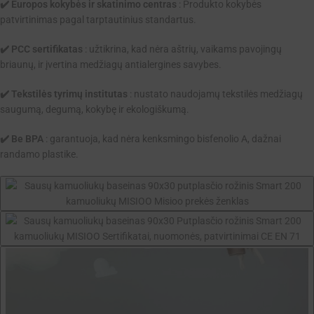
✔️ Europos kokybės ir skatinimo centras
: Produkto kokybės
patvirtinimas pagal tarptautinius standartus.
✔️ PCC sertifikatas
: užtikrina, kad nėra aštrių, vaikams pavojingų
briaunų, ir įvertina medžiagų antialergines savybes.
✔️ Tekstilės tyrimų institutas
: nustato naudojamų tekstilės medžiagų
saugumą, degumą, kokybę ir ekologiškumą.
✔️ Be BPA
: garantuoja, kad nėra kenksmingo bisfenolio A, dažnai
randamo plastike.