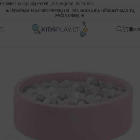
Praleisti navigaciją
Pereiti prie pagrindinio turinio
🔥 IŠPARDAVIMAS! 500 PREKIŲ IKI -70% NUOLAIDA! IŠSIUNTIMAS TĄ
PAČIĄ DIENĄ 🔥
0,0
Pagrindinis
»
Parduotuvė
»
Rožinis sausas kamuoliukų baseinas