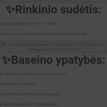
✨Rinkinio sudėtis:
✔️ Sausas baseinas 90×30 cm – Rožinis
✔️ 200 kamuoliukų (šviesiai rausvi perlai, perlai, sidabriniai)
✨Baseino ypatybės:
✔️ Užpildyta minkštomis ir saugiomis putomis
✔️ Maloni liesti medvilnė
✔️ Nuimamas užvalkalas su užtrauktuku
✔️Skalbti rankomis 40°C temperatūroje