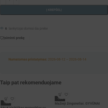
Į KREPŠELĮ
6
lankytojai domisi šia preke
Įsiminti prekę
Numatomas pristatymas:
2026-08-12 – 2026-08-14
Taip pat rekomenduojame
-33%
Mažieji žingsneliai. GYVŪNAI
-13%
FALK Vaikiškas motociklas su