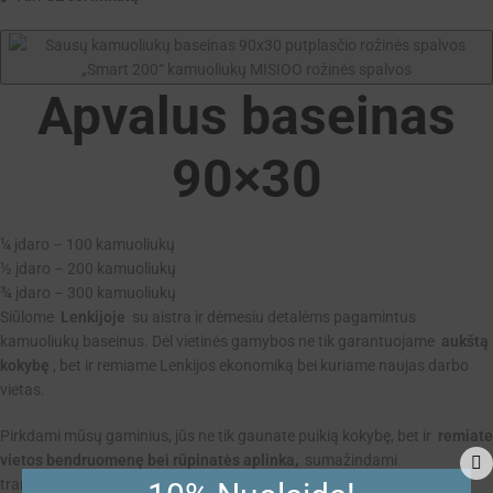
Apvalus baseinas
90×30
¼ įdaro – 100 kamuoliukų
½ įdaro – 200 kamuoliukų
¾ įdaro – 300 kamuoliukų
Siūlome
Lenkijoje
su aistra ir dėmesiu detalėms pagamintus
kamuoliukų baseinus. Dėl vietinės gamybos ne tik garantuojame
aukštą
kokybę
, bet ir remiame Lenkijos ekonomiką bei kuriame naujas darbo
vietas.
Pirkdami mūsų gaminius, jūs ne tik gaunate puikią kokybę, bet ir
remiate
vietos bendruomenę bei rūpinatės aplinka,
sumažindami
transportavimo išlaidas.