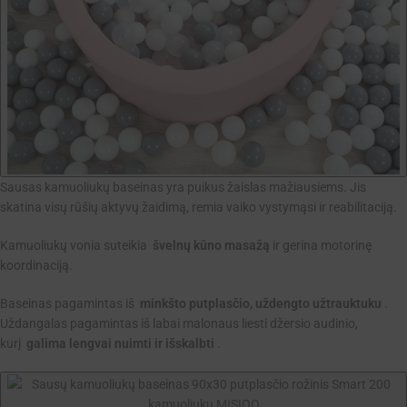
Sausas kamuoliukų baseinas yra puikus žaislas mažiausiems. Jis
skatina visų rūšių aktyvų žaidimą, remia vaiko vystymąsi ir reabilitaciją.
Kamuoliukų vonia suteikia
švelnų kūno masažą
ir gerina motorinę
koordinaciją.
Baseinas pagamintas iš
minkšto putplasčio, uždengto užtrauktuku
.
Uždangalas pagamintas iš labai malonaus liesti džersio audinio,
kurį
galima lengvai nuimti ir išskalbti
.