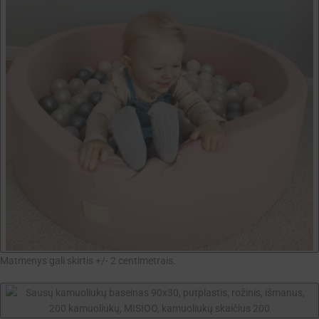
Matmenys gali skirtis +/- 2 centimetrais.