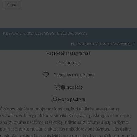
KIDSPLAY.LT ©
2024-2026 VISOS TEISĖS SAUGOMOS.
EL. PARDUOTUVIŲ KŪRIMAS ADWEB.LT
Facebook
Instagramas
Parduotuvė
Pageidavimų sąrašas
Krepšelis
Mano paskyra
Šioje svetainėje naudojame slapukus, kad užtikrintume tinkamą
svetainės veikimą, galėtume suteikti Kidsplay.lt paslaugas ir funkcijas,
analizuotume naršymo statistiką, individualizuotume Jūsų naršymo
patirtį bei teiktume Jums aktualius rinkodaros pasiūlymus. Jūs galite
pasirinkti, kokius duomenis leidžiate mums rinkti spustelėdami nuorodą