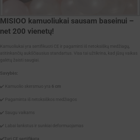
MISIOO kamuoliukai sausam baseinui –
net 200 vienetų!
Kamuoliukai yra sertifikuoti CE ir pagaminti iš netoksiškų medžiagų,
atitinkančių aukščiausius standartus. Visa tai užtikrina, kad jūsų vaikas
galėtų žaisti saugiai.
Savybės:
✔️ Kamuolio skersmuo yra
6 cm
✔️ Pagaminta iš netoksiškos medžiagos
✔️ Saugu vaikams
✔️ Labai lankstus ir sunkiai deformuojamas
✔️Turi CE sertifikatą