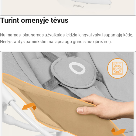
Turint omenyje tėvus
Nuimamas, plaunamas užvalkalas leidžia lengvai valyti supamąją kėdę.
Neslystantys paminkštinimai apsaugo grindis nuo įbrėžimų.