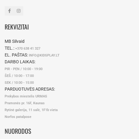
REKVIZITAI
MB Silvaid
TEL.:
+370 638 41 327
EL. PAŠTAS:
INFO@KIDSPLAY.LT
DARBO LAIKAS:
PIR - PEN / 10:00 - 19:00
ŠEŠ / 10:00 - 17:00
SEK / 10:00 - 15:00
PARDUOTUVĖS ADRESAS:
Prekybos miestelis URMAS
Pramonės pr. 16F, Kaunas
Rytinė galerija, 11 salė, 1F1b vieta
Norfos patalpose
NUORODOS