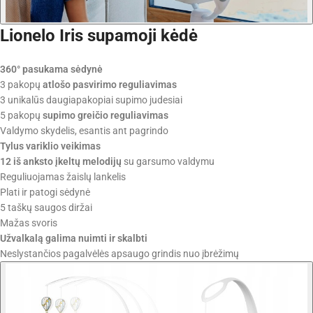
Lionelo Iris supamoji kėdė
360° pasukama sėdynė
3 pakopų
atlošo pasvirimo reguliavimas
3 unikalūs daugiapakopiai supimo judesiai
5 pakopų
supimo greičio reguliavimas
Valdymo skydelis, esantis ant pagrindo
Tylus variklio veikimas
12 iš anksto įkeltų melodijų
su garsumo valdymu
Reguliuojamas žaislų lankelis
Plati ir patogi sėdynė
5 taškų saugos diržai
Mažas svoris
Užvalkalą galima nuimti ir skalbti
Neslystančios pagalvėlės apsaugo grindis nuo įbrėžimų