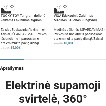
-40%
-62%
TOOKY TOY Tangram dėlionė
VIGA Edukacinis Žaidimas
vaikams Lavinimosi figūros
Medinės Dėlionės Rungtynių
Formos 18 vnt.
Formos 37 vnt.
Žaislai
,
Edukaciniai/lavinamieji
Medinės dėlionės
,
IŠPARDAVIMAS -
žaislai
,
IŠPARDAVIMAS - Prekes
Prekes išsiunčiame ir paruošiame
išsiunčiame ir paruošiame
atsiėmimui tą pačią dieną!
,
Žaislai
atsiėmimui tą pačią dieną!
10,00
€
25,99
€
15,00
€
24,99
€
Aprašymas
Elektrinė supamoji
svirtelė, 360°