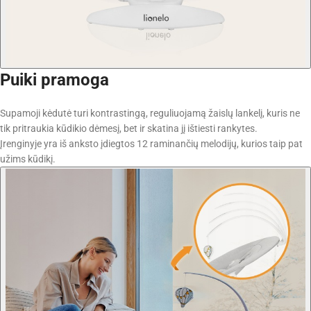
Puiki pramoga
Supamoji kėdutė turi kontrastingą, reguliuojamą žaislų lankelį, kuris ne
tik pritraukia kūdikio dėmesį, bet ir skatina jį ištiesti rankytes.
Įrenginyje yra iš anksto įdiegtos 12 raminančių melodijų, kurios taip pat
užims kūdikį.