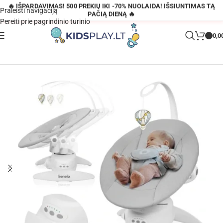
🔥 IŠPARDAVIMAS! 500 PREKIŲ IKI -70% NUOLAIDA! IŠSIUNTIMAS TĄ
Praleisti navigaciją
PAČIĄ DIENĄ 🔥
Pereiti prie pagrindinio turinio
0,0
Pagrindinis
»
Parduotuvė
»
Lionelo Iris 360° elektrinis gultukas