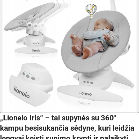
„Lionelo Iris“ – tai supynės su 360°
kampu besisukančia sėdyne, kuri leidžia
lengvai keisti supimo kryptį ir palaikyti