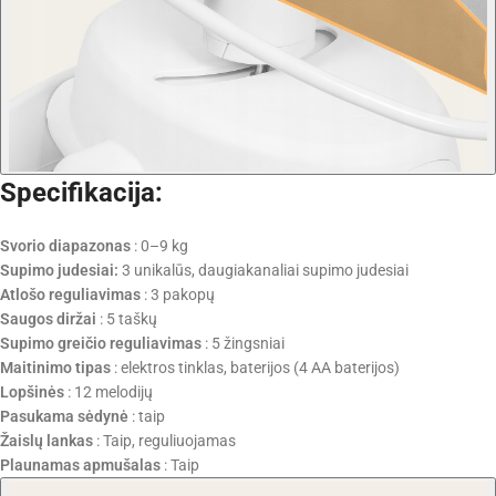
Specifikacija:
Svorio diapazonas
: 0–9 kg
Supimo judesiai:
3 unikalūs, daugiakanaliai supimo judesiai
Atlošo reguliavimas
: 3 pakopų
Saugos diržai
: 5 taškų
Supimo greičio reguliavimas
: 5 žingsniai
Maitinimo tipas
: elektros tinklas, baterijos (4 AA baterijos)
Lopšinės
: 12 melodijų
Pasukama sėdynė
: taip
Žaislų lankas
: Taip, reguliuojamas
Plaunamas apmušalas
: Taip