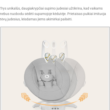
Trys unikalūs, daugiakrypčiai supimo judesiai užtikrina, kad vaikams
nebus nuobodu sėdėti supamojoje kėdutėje. Prietaisas puikiai imituoja
tėvų judesius, leisdamas jiems akimirkai pailsėti.
-10% Nuolaida!
Pirmajam Jūsų užsakymui.
Užsiregistruokite individualiems pasiūlymams ir Kidsplay.lt
naujienoms, atsiųsime nuolaidos kuponą akimirksniu.
Gauti nuolaidą
Sutinku su
Parduotuvės taisyklėmis ir privatumo
politika
Daugiau neberodyti