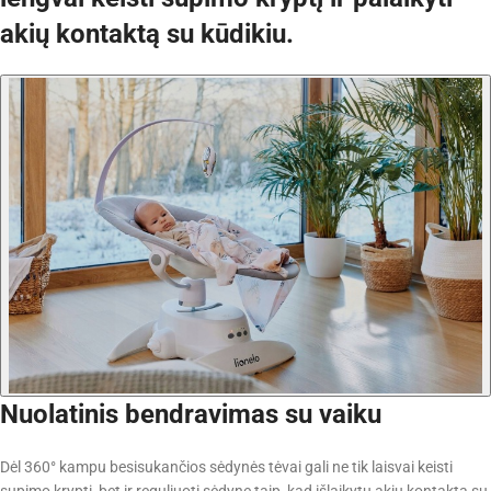
akių kontaktą su kūdikiu.
Nuolatinis bendravimas su vaiku
Dėl 360° kampu besisukančios sėdynės tėvai gali ne tik laisvai keisti
supimo kryptį, bet ir reguliuoti sėdynę taip, kad išlaikytų akių kontaktą su