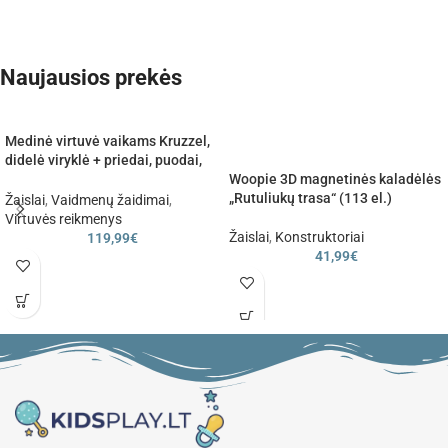
Naujausios prekės
Medinė virtuvė vaikams Kruzzel,
didelė viryklė + priedai, puodai,
LED lemputė
Woopie 3D magnetinės kaladėlės
„Rutuliukų trasa“ (113 el.)
Žaislai
,
Vaidmenų žaidimai
,
Virtuvės reikmenys
Žaislai
,
Konstruktoriai
119,99
€
41,99
€