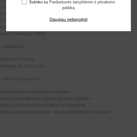
Sutinku su
Parduotuvės taisyklėmis ir privatumo
1 rožinis lūpų dažas
politika
2 teptukai karoliukų formos rankenėlėmis
Daugiau neberodyti
1 nagų lakas
auksinė grandinėlė
rožinis vienaragio dėklas
⭐ Matmenys
Paletė: 20 × 18 cm
Pakuotė: 45 × 28 × 7 cm
⭐ Rinkinio privalumai
saugus būdas susipažinti su makiažu
skatina kūrybiškumą ir spalvų derinimo įgūdžius
puikus pasirinkimas žaidimams su draugėmis
dovanai paruošta pakuotė – idealu gimtadieniui ar šventei