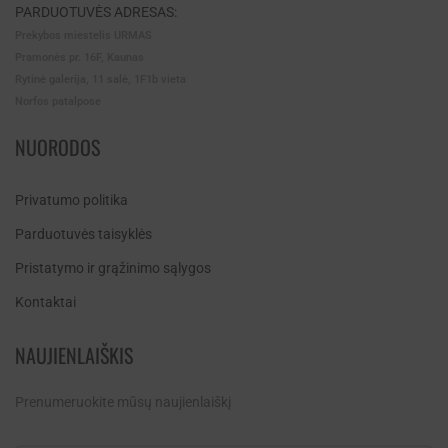
PARDUOTUVĖS ADRESAS:
Prekybos miestelis URMAS
Pramonės pr. 16F, Kaunas
Rytinė galerija, 11 salė, 1F1b vieta
Norfos patalpose
NUORODOS
Privatumo politika
Parduotuvės taisyklės
Pristatymo ir grąžinimo sąlygos
Kontaktai
NAUJIENLAIŠKIS
Prenumeruokite mūsų naujienlaiškį