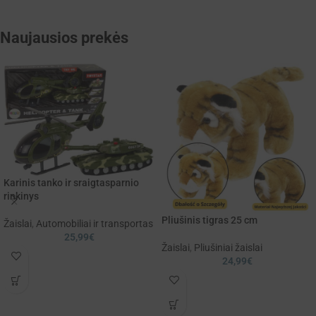
Naujausios prekės
Karinis tanko ir sraigtasparnio
rinkinys
Pliušinis tigras 25 cm
Žaislai
,
Automobiliai ir transportas
25,99
€
Žaislai
,
Pliušiniai žaislai
24,99
€