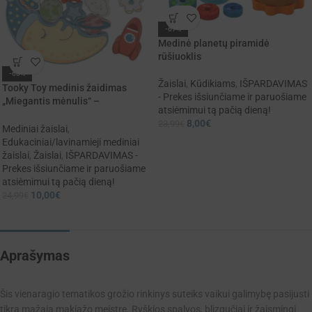
-67%
Medinė planetų piramidė
rūšiuoklis
-60%
Žaislai
,
Kūdikiams
,
IŠPARDAVIMAS
Tooky Toy medinis žaidimas
- Prekes išsiunčiame ir paruošiame
„Miegantis mėnulis“ –
atsiėmimui tą pačią dieną!
balansavimas ir vėrimas viename
8,00
€
23,99
€
rinkinyje
Mediniai žaislai
,
Edukaciniai/lavinamieji mediniai
žaislai
,
Žaislai
,
IŠPARDAVIMAS -
Prekes išsiunčiame ir paruošiame
atsiėmimui tą pačią dieną!
10,00
€
24,99
€
Aprašymas
Šis vienaragio tematikos grožio rinkinys suteiks vaikui galimybę pasijusti
tikra mažąja makiažo meistre. Ryškios spalvos, blizgučiai ir žaismingi