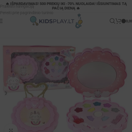
🔥 IŠPARDAVIMAS! 500 PREKIŲ IKI -70% NUOLAIDA! IŠSIUNTIMAS TĄ
Praleisti navigaciją
PAČIĄ DIENĄ 🔥
Pereiti prie pagrindinio turinio
0,0
Pagrindinis
»
Parduotuvė
»
Rožinis vienaragio makiažo rinkinys vaikams
Padidinti