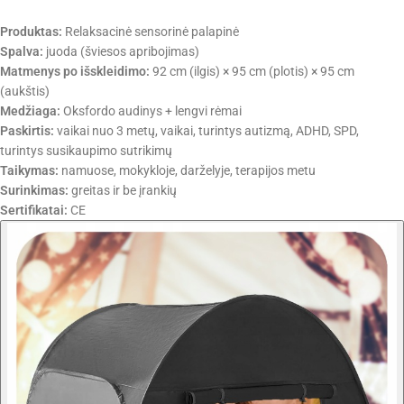
Produktas:
Relaksacinė sensorinė palapinė
Spalva:
juoda (šviesos apribojimas)
Matmenys po išskleidimo:
92 cm (ilgis) × 95 cm (plotis) × 95 cm
(aukštis)
Medžiaga:
Oksfordo audinys + lengvi rėmai
Paskirtis:
vaikai nuo 3 metų, vaikai, turintys autizmą, ADHD, SPD,
turintys susikaupimo sutrikimų
Taikymas:
namuose, mokykloje, darželyje, terapijos metu
Surinkimas:
greitas ir be įrankių
Sertifikatai:
CE