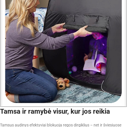
Tamsa ir ramybė visur, kur jos reikia
Tamsus audinys efektyviai blokuoja regos dirgiklius – net ir šviesiuose