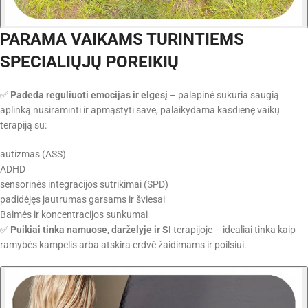
PARAMA VAIKAMS TURINTIEMS
SPECIALIŲJŲ POREIKIŲ
✅
Padeda reguliuoti emocijas ir elgesį
– palapinė sukuria saugią
aplinką nusiraminti ir apmąstyti save, palaikydama kasdienę vaikų
terapiją su:
autizmas (ASS)
ADHD
sensorinės integracijos sutrikimai (SPD)
padidėjęs jautrumas garsams ir šviesai
Baimės ir koncentracijos sunkumai
✅
Puikiai tinka namuose, darželyje ir SI
terapijoje – idealiai tinka kaip
ramybės kampelis arba atskira erdvė žaidimams ir poilsiui.