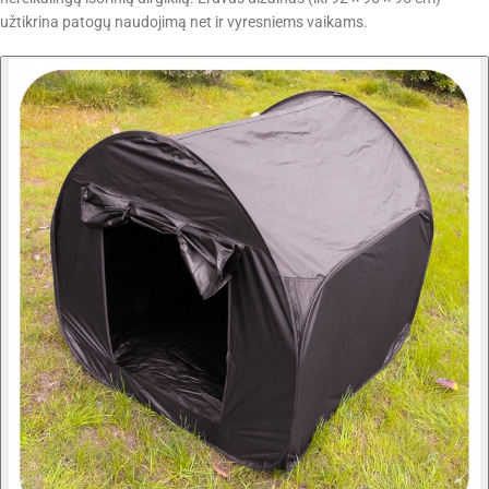
užtikrina patogų naudojimą net ir vyresniems vaikams.