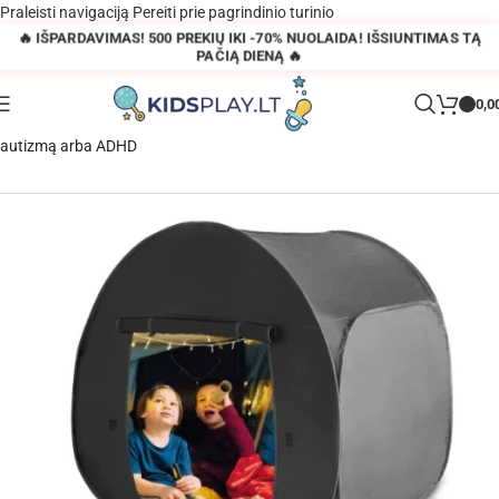
Praleisti navigaciją
Pereiti prie pagrindinio turinio
🔥 IŠPARDAVIMAS! 500 PREKIŲ IKI -70% NUOLAIDA! IŠSIUNTIMAS TĄ
PAČIĄ DIENĄ 🔥
0,0
Pagrindinis
»
Parduotuvė
»
Sensorinė palapinė vaikams turintiems
autizmą arba ADHD