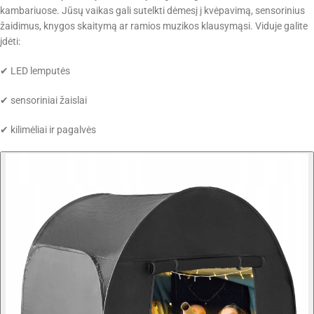
kambariuose. Jūsų vaikas gali sutelkti dėmesį į kvėpavimą, sensorinius
žaidimus, knygos skaitymą ar ramios muzikos klausymąsi. Viduje galite
įdėti:
✔ LED lemputės
✔ sensoriniai žaislai
✔ kilimėliai ir pagalvės