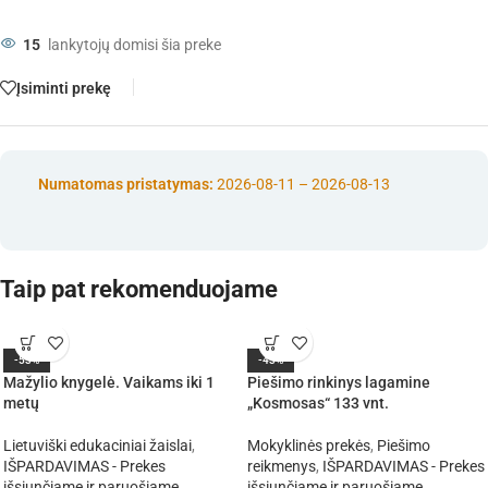
15
lankytojų domisi šia preke
Įsiminti prekę
Numatomas pristatymas:
2026-08-11 – 2026-08-13
Taip pat rekomenduojame
-53%
-43%
Mažylio knygelė. Vaikams iki 1
Piešimo rinkinys lagamine
metų
„Kosmosas“ 133 vnt.
Lietuviški edukaciniai žaislai
,
Mokyklinės prekės
,
Piešimo
IŠPARDAVIMAS - Prekes
reikmenys
,
IŠPARDAVIMAS - Prekes
išsiunčiame ir paruošiame
išsiunčiame ir paruošiame