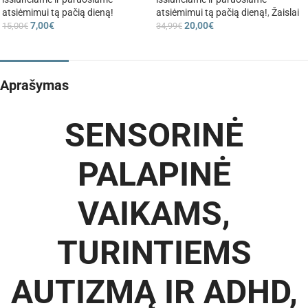
atsiėmimui tą pačią dieną!
atsiėmimui tą pačią dieną!
,
Žaislai
7,00
€
20,00
€
15,00
€
34,99
€
Aprašymas
SENSORINĖ
PALAPINĖ
VAIKAMS,
TURINTIEMS
AUTIZMĄ IR ADHD,