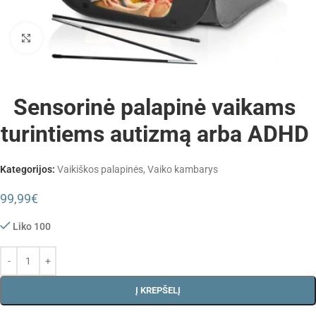
Padidinti
Sensorinė palapinė vaikams
turintiems autizmą arba ADHD
Kategorijos:
Vaikiškos palapinės
,
Vaiko kambarys
99,99
€
Liko 100
Į KREPŠELĮ