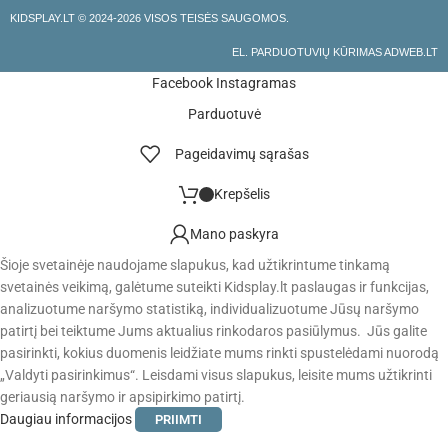
KIDSPLAY.LT ©
2024-2026 VISOS TEISĖS SAUGOMOS.
EL. PARDUOTUVIŲ KŪRIMAS ADWEB.LT
Facebook
Instagramas
Parduotuvė
Pageidavimų sąrašas
Krepšelis
Mano paskyra
Šioje svetainėje naudojame slapukus, kad užtikrintume tinkamą
svetainės veikimą, galėtume suteikti Kidsplay.lt paslaugas ir funkcijas,
analizuotume naršymo statistiką, individualizuotume Jūsų naršymo
patirtį bei teiktume Jums aktualius rinkodaros pasiūlymus. Jūs galite
pasirinkti, kokius duomenis leidžiate mums rinkti spustelėdami nuorodą
„Valdyti pasirinkimus“. Leisdami visus slapukus, leisite mums užtikrinti
geriausią naršymo ir apsipirkimo patirtį.
Daugiau informacijos
PRIIMTI