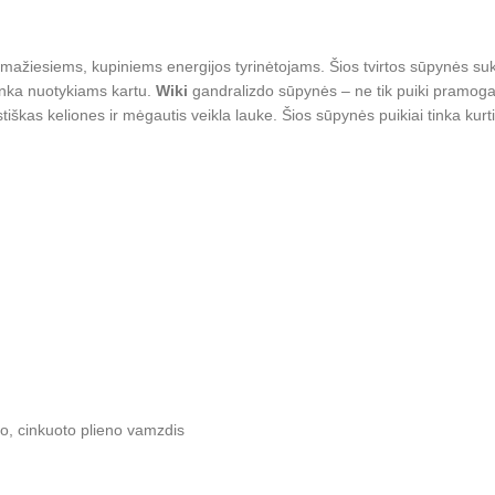
mažiesiems, kupiniems energijos tyrinėtojams. Šios tvirtos sūpynės suku
 tinka nuotykiams kartu.
Wiki
gandralizdo sūpynės – ne tik puiki pramoga, 
stiškas keliones ir mėgautis veikla lauke. Šios sūpynės puikiai tinka kurti 
o, cinkuoto plieno vamzdis