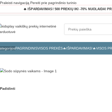
Praleisti navigaciją
Pereiti prie pagrindinio turinio
🔥 IŠPARDAVIMAS! 500 PREKIŲ IKI -70% NUOLAIDA! P
PAGRINDINIS
VISOS PREKĖS
🔥IŠPARDAVIMAS!🔥
VISOS P
ategorijos
Pagrindinis
»
Parduotuvė
»
Sodo sūpynės vaikams
Padidinti