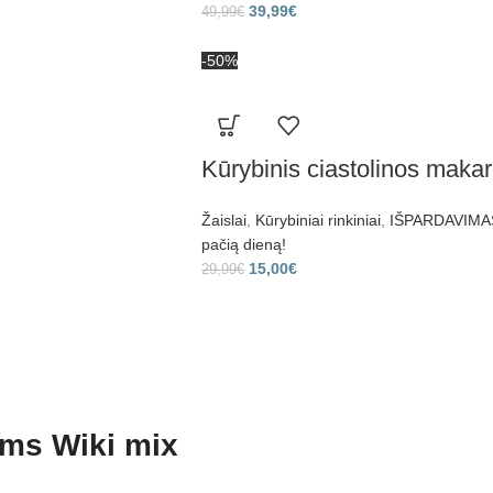
39,99
€
49,99
€
-50%
Kūrybinis ciastolinos maka
Žaislai
,
Kūrybiniai rinkiniai
,
IŠPARDAVIMAS 
pačią dieną!
15,00
€
29,99
€
ams Wiki mix