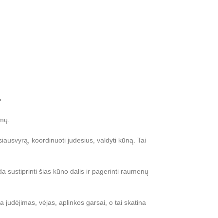
.
umų:
iausvyrą, koordinuoti judesius, valdyti kūną. Tai
ustiprinti šias kūno dalis ir pagerinti raumenų
 judėjimas, vėjas, aplinkos garsai, o tai skatina