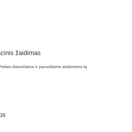
cinis žaidimas
ekes išsiunčiame ir paruošiame atsiėmimui tą
os