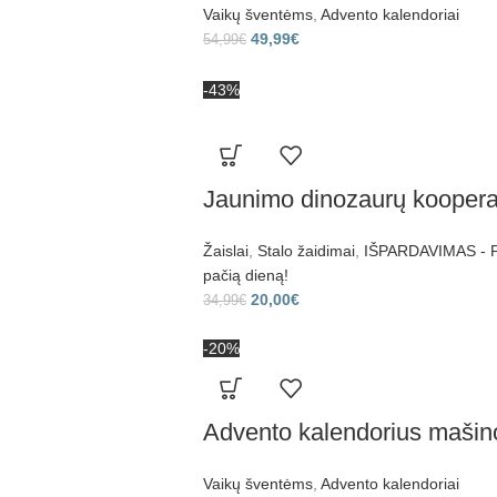
Vaikų šventėms
,
Advento kalendoriai
49,99
€
54,99
€
-43%
Jaunimo dinozaurų koopera
Žaislai
,
Stalo žaidimai
,
IŠPARDAVIMAS - Pr
pačią dieną!
20,00
€
34,99
€
-20%
Advento kalendorius mašin
Vaikų šventėms
,
Advento kalendoriai