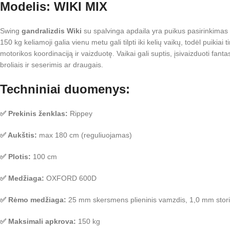
Modelis: WIKI MIX
Swing
gandralizdis Wiki
su spalvinga apdaila yra puikus pasirinkimas 
150 kg keliamoji galia vienu metu gali tilpti iki kelių vaikų, todėl puikiai
motorikos koordinaciją ir vaizduotę. Vaikai gali suptis, įsivaizduoti fanta
broliais ir seserimis ar draugais.
Techniniai duomenys:
✅ Prekinis ženklas:
Rippey
✅ Aukštis:
max 180 cm (reguliuojamas)
✅ Plotis:
100 cm
✅ Medžiaga:
OXFORD 600D
✅ Rėmo medžiaga:
25 mm skersmens plieninis vamzdis, 1,0 mm stori
✅ Maksimali apkrova:
150 kg