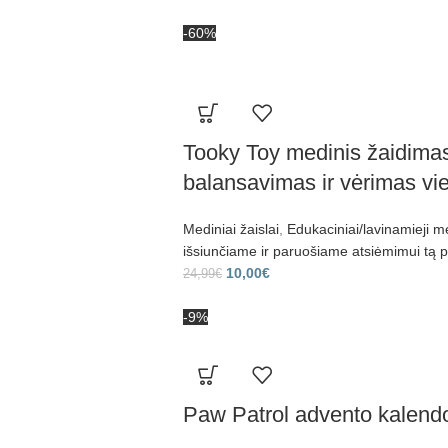
-60%
Tooky Toy medinis žaidimas
balansavimas ir vėrimas vi
Mediniai žaislai
,
Edukaciniai/lavinamieji me
išsiunčiame ir paruošiame atsiėmimui tą p
10,00
€
24,99
€
-9%
Paw Patrol advento kalend