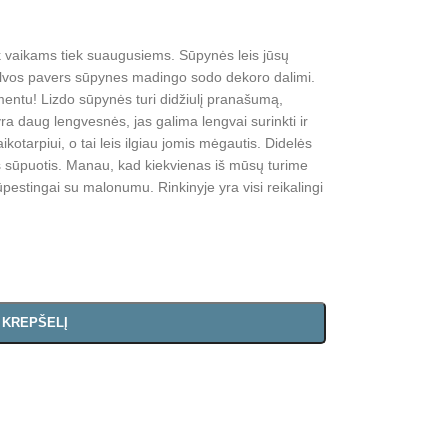
 vaikams tiek suaugusiems. Sūpynės leis jūsų
palvos pavers sūpynes madingo sodo dekoro dalimi.
mentu! Lizdo sūpynės turi didžiulį pranašumą,
a daug lengvesnės, jas galima lengvai surinkti ir
aikotarpiui, o tai leis ilgiau jomis mėgautis. Didelės
ės sūpuotis. Manau, kad kiekvienas iš mūsų turime
rūpestingai su malonumu. Rinkinyje yra visi reikalingi
Į KREPŠELĮ