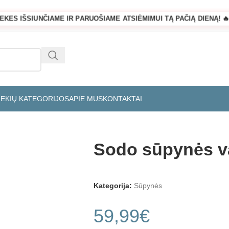
REKES IŠSIUNČIAME IR PARUOŠIAME ATSIĖMIMUI TĄ PAČIĄ DIENĄ! 🔥
REKIŲ KATEGORIJOS
APIE MUS
KONTAKTAI
Sodo sūpynės v
Kategorija:
Sūpynės
59,99
€