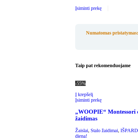
Įsiminti prekę
Numatomas pristatymas
Taip pat rekomenduojame
-55%
Į krepšelį
Įsiminti prekę
„WOOPIE“ Montessori di
žaidimas
Žaislai
,
Stalo žaidimai
,
IŠPARDAV
dieną!