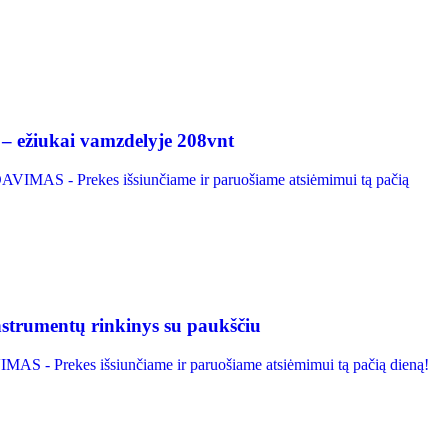
 – ežiukai vamzdelyje 208vnt
VIMAS - Prekes išsiunčiame ir paruošiame atsiėmimui tą pačią
strumentų rinkinys su paukščiu
S - Prekes išsiunčiame ir paruošiame atsiėmimui tą pačią dieną!