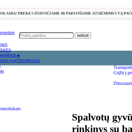
NUOLAIDA! PREKES IŠSIUNČIAME IR PARUOŠIAME ATSIĖMIMUI TĄ PAČIĄ
Ieškoti
INIS
REKĖS
AVIMAS!🔥
REKIŲ KATEGORIJOS
rškančiais kamuoliukais
S
Transport
AI
Grįžti į p
Dinozaurų
Spalvotų gyvū
rinkinys su b