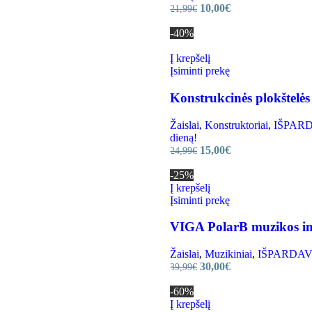
10,00
€
21,99
€
-40%
Į krepšelį
Įsiminti prekę
Konstrukcinės plokštelės
Žaislai
,
Konstruktoriai
,
IŠPARDA
dieną!
15,00
€
24,99
€
-25%
Į krepšelį
Įsiminti prekę
VIGA PolarB muzikos in
Žaislai
,
Muzikiniai
,
IŠPARDAVIMA
30,00
€
39,99
€
-60%
Į krepšelį