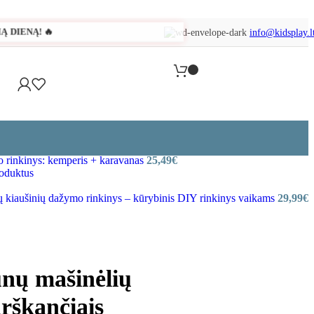
 DIENĄ! 🔥
info@kidsplay.l
o rinkinys: kemperis + karavanas
25,49
€
roduktus
 kiaušinių dažymo rinkinys – kūrybinis DIY rinkinys vaikams
29,99
€
nų mašinėlių
arškančiais