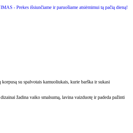
S - Prekes išsiunčiame ir paruošiame atsiėmimui tą pačią dieną!
korpusą su spalvotais kamuoliukais, kurie barška ir sukasi
i dizainai žadina vaiko smalsumą, lavina vaizduotę ir padeda pažinti