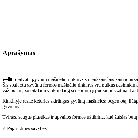
Aprašymas
🚗🐘 Spalvotų gyvūnų mašinėlių rinkinys su barškančiais kamuoliuka
Šis spalvotų gyvūnų formos mašinėlių rinkinys yra puikus pasirinkima
važiuojant, suteikdami vaikui daug sensorinių įspūdžių ir skatinant ak
Rinkinyje rasite keturias skirtingas gyvūnų mašinėles: begemotą, liūtą
gyvūnus.
Tvirtas, saugus plastikas ir apvalios formos užtikrina, kad žaislas b
⭐ Pagrindinės savybės