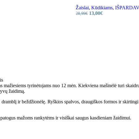
Žaislai
,
Kūdikiams
,
IŠPARDAVIMA
13,00
€
28,99
€
is
s mažiesiems tyrinėtojams nuo 12 mėn. Kiekviena mašinėlė turi skaidrų 
tyvų žaidimą.
, dramblį ir beždžionėlę. Ryškios spalvos, draugiškos formos ir skirting
ūtų patogus mažoms rankytėms ir visiškai saugus kasdieniam žaidimui.