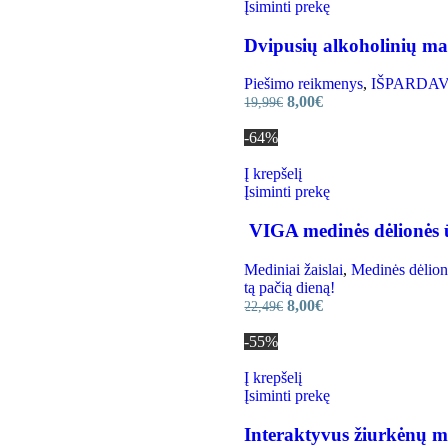
Įsiminti prekę
Dvipusių alkoholinių mar
Piešimo reikmenys
,
IŠPARDAVIMA
8,00
€
19,99
€
-64%
Į krepšelį
Įsiminti prekę
VIGA medinės dėlionės ū
Mediniai žaislai
,
Medinės dėlion
tą pačią dieną!
8,00
€
22,49
€
-55%
Į krepšelį
Įsiminti prekę
Interaktyvus žiurkėnų m