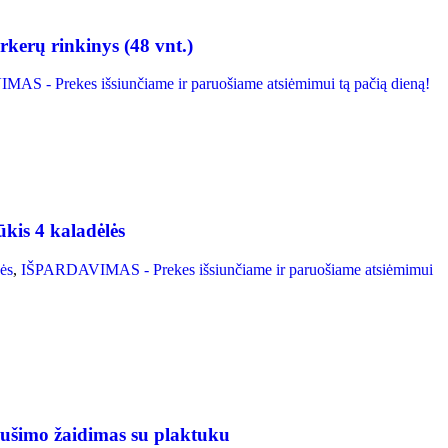
kerų rinkinys (48 vnt.)
S - Prekes išsiunčiame ir paruošiame atsiėmimui tą pačią dieną!
kis 4 kaladėlės
ės
,
IŠPARDAVIMAS - Prekes išsiunčiame ir paruošiame atsiėmimui
ušimo žaidimas su plaktuku