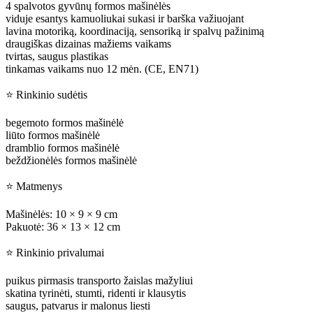
4 spalvotos gyvūnų formos mašinėlės
viduje esantys kamuoliukai sukasi ir barška važiuojant
lavina motoriką, koordinaciją, sensoriką ir spalvų pažinimą
draugiškas dizainas mažiems vaikams
tvirtas, saugus plastikas
tinkamas vaikams nuo 12 mėn. (CE, EN71)
⭐ Rinkinio sudėtis
begemoto formos mašinėlė
liūto formos mašinėlė
dramblio formos mašinėlė
beždžionėlės formos mašinėlė
⭐ Matmenys
Mašinėlės: 10 × 9 × 9 cm
Pakuotė: 36 × 13 × 12 cm
⭐ Rinkinio privalumai
puikus pirmasis transporto žaislas mažyliui
skatina tyrinėti, stumti, ridenti ir klausytis
saugus, patvarus ir malonus liesti