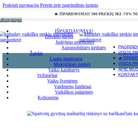
Praleisti navigaciją
Pereiti prie pagrindinio turinio
🔥 IŠPARDAVIMAS! 500 PREKIŲ IKI -70% 
Kategorijos
IŠPARDAVIMAS!
Dovanų idėjos
Judėjimo priemonės
PAGRIND
Automobilinės kėdutės
VISOS P
Žaislai
🔥IŠPARD
Lauko pramogos
VISOS P
Mokyklinės prekės
Pagrindinis
»
Parduotuvė
»
Spalvotų gyvūnų mašinėlių rinkinys su ba
APIE MU
Vaiko kambarys
KONTAKT
Vežimėliai
Vaikų šventėms
Vaidmenų žaidimai
Vaikiškos palapinės
Kelionėms