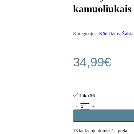
kamuoliukais
Kategorijos:
Kūdikiams
,
Žaisla
34,99
€
Liko 56
13
lankytojų domisi šia preke