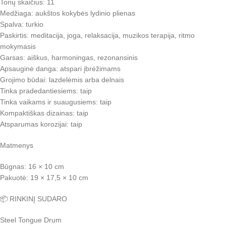
Tonų skaičius: 11
Medžiaga: aukštos kokybės lydinio plienas
Spalva: turkio
Paskirtis: meditacija, joga, relaksacija, muzikos terapija, ritmo
mokymasis
Garsas: aiškus, harmoningas, rezonansinis
Apsauginė danga: atspari įbrėžimams
Grojimo būdai: lazdelėmis arba delnais
Tinka pradedantiesiems: taip
Tinka vaikams ir suaugusiems: taip
Kompaktiškas dizainas: taip
Atsparumas korozijai: taip
Matmenys
Būgnas: 16 × 10 cm
Pakuotė: 19 × 17,5 × 10 cm
📦 RINKINĮ SUDARO
Steel Tongue Drum