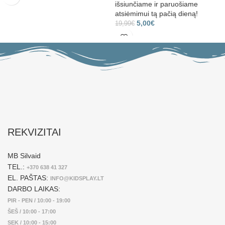
išsiunčiame ir paruošiame
atsiėmimui tą pačią dieną!
5,00
€
19,99
€
REKVIZITAI
MB Silvaid
TEL.:
+370 638 41 327
EL. PAŠTAS:
INFO@KIDSPLAY.LT
DARBO LAIKAS:
PIR - PEN / 10:00 - 19:00
ŠEŠ / 10:00 - 17:00
SEK / 10:00 - 15:00