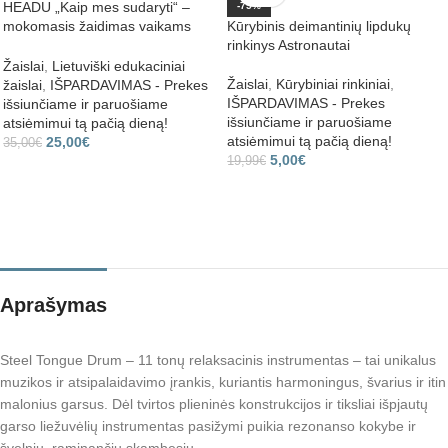
HEADU „Kaip mes sudaryti“ –
-75%
mokomasis žaidimas vaikams
Kūrybinis deimantinių lipdukų
apie kūną ir emocijas
rinkinys Astronautai
Žaislai
,
Lietuviški edukaciniai
Žaislai
,
Kūrybiniai rinkiniai
,
žaislai
,
IŠPARDAVIMAS - Prekes
IŠPARDAVIMAS - Prekes
išsiunčiame ir paruošiame
išsiunčiame ir paruošiame
atsiėmimui tą pačią dieną!
atsiėmimui tą pačią dieną!
25,00
€
35,00
€
5,00
€
19,99
€
Aprašymas
Steel Tongue Drum – 11 tonų relaksacinis instrumentas – tai unikalus
muzikos ir atsipalaidavimo įrankis, kuriantis harmoningus, švarius ir itin
malonius garsus. Dėl tvirtos plieninės konstrukcijos ir tiksliai išpjautų
garso liežuvėlių instrumentas pasižymi puikia rezonanso kokybe ir