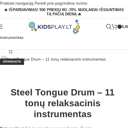
Praleisti navigaciją
Pereiti prie pagrindinio turinio
🔥 IŠPARDAVIMAS! 500 PREKIŲ IKI -70% NUOLAIDA! IŠSIUNTIMAS
TĄ PAČIĄ DIENĄ 🔥
0,0
Pagrindinis
»
Parduotuvė
»
Steel Tongue Drum – 11 tonų relaksacinis
instrumentas
Padidinti
IŠPARDUOTA
Steel Tongue Drum – 11
tonų relaksacinis
instrumentas