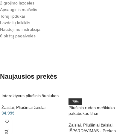
2 grojimo lazdelės
Apsauginis maišelis
Tonų lipdukai
Lazdelių laikiklis
Naudojimo instrukcija
6 pirštų pagalvėlės
Naujausios prekės
Interaktyvus pliušinis šuniukas
-75%
Žaislai
,
Pliušiniai žaislai
Pliušinis rudas meškiuko
34,99
€
pakabukas 8 cm
Žaislai
,
Pliušiniai žaislai
,
IŠPARDAVIMAS - Prekes