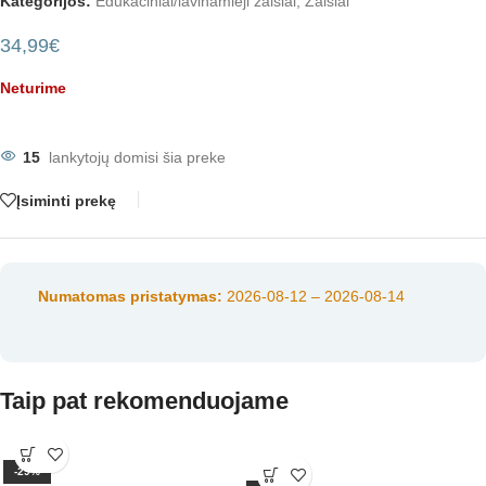
Kategorijos:
Edukaciniai/lavinamieji žaislai
,
Žaislai
34,99
€
Neturime
15
lankytojų domisi šia preke
Įsiminti prekę
Numatomas pristatymas:
2026-08-12 – 2026-08-14
Taip pat rekomenduojame
-29%