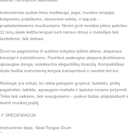
švelniu, raminančiu skambesiu.
Instrumentas puikiai tinka meditacijai, jogai, muzikos terapijai,
kvėpavimo praktikoms, sensorinei veiklai, o taip pat –
pradedantiesiems muzikantams. Norint groti nereikia jokios patirties:
11 tonų skalė leidžia lengvai kurti ramius ritmus ir melodijas tiek
lazdelėmis, tiek delnais.
Drum’as pagamintas iš aukštos kokybės lydinio plieno, atsparaus
korozijai ir pažeidimams. Paviršius padengtas atsparia įbrėžimams
apsaugine danga, suteikiančia elegantišką išvaizdą. Kompaktiškas
dydis leidžia instrumentą lengvai transportuoti ir naudoti bet kur.
Rinkinyje yra viskas, ko reikia patogiam grojimui: lazdelės, pirštų
pagalvėlės, laikiklis, apsauginis maišelis ir lipdukai tonams pažymėti.
Tinka tiek vaikams, tiek suaugusiems – puikus būdas atsipalaiduoti ir
lavinti muzikinį pojūtį.
📌 SPECIFIKACIJA
Instrumento tipas: Steel Tongue Drum