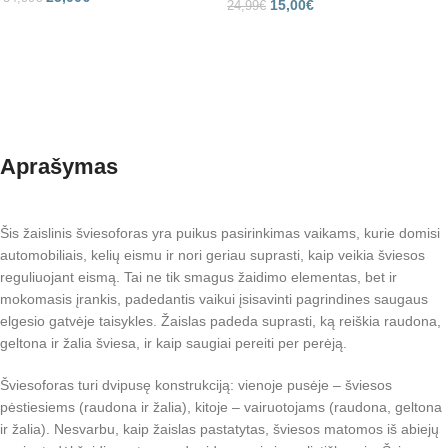
15,00
€
24,99
€
Aprašymas
Šis žaislinis šviesoforas yra puikus pasirinkimas vaikams, kurie domisi
automobiliais, kelių eismu ir nori geriau suprasti, kaip veikia šviesos
reguliuojant eismą. Tai ne tik smagus žaidimo elementas, bet ir
mokomasis įrankis, padedantis vaikui įsisavinti pagrindines saugaus
elgesio gatvėje taisykles. Žaislas padeda suprasti, ką reiškia raudona,
geltona ir žalia šviesa, ir kaip saugiai pereiti per perėją.
Šviesoforas turi dvipusę konstrukciją: vienoje pusėje – šviesos
pėstiesiems (raudona ir žalia), kitoje – vairuotojams (raudona, geltona
ir žalia). Nesvarbu, kaip žaislas pastatytas, šviesos matomos iš abiejų