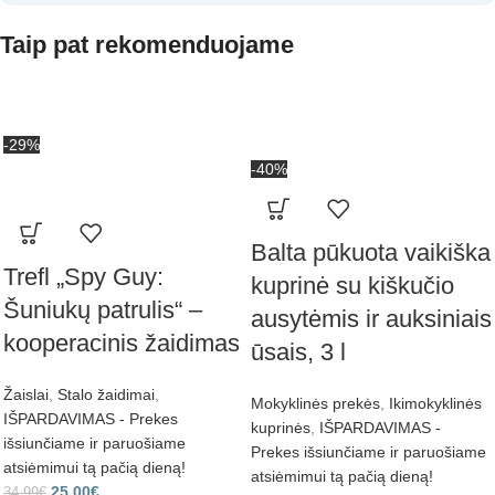
Taip pat rekomenduojame
-29%
-40%
Balta pūkuota vaikiška
Trefl „Spy Guy:
kuprinė su kiškučio
Šuniukų patrulis“ –
ausytėmis ir auksiniais
kooperacinis žaidimas
ūsais, 3 l
Žaislai
,
Stalo žaidimai
,
Mokyklinės prekės
,
Ikimokyklinės
IŠPARDAVIMAS - Prekes
kuprinės
,
IŠPARDAVIMAS -
išsiunčiame ir paruošiame
Prekes išsiunčiame ir paruošiame
atsiėmimui tą pačią dieną!
atsiėmimui tą pačią dieną!
25,00
€
34,99
€