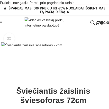
Praleisti navigaciją
Pereiti prie pagrindinio turinio
🔥 IŠPARDAVIMAS! 500 PREKIŲ IKI -70% NUOLAIDA! IŠSIUNTIMAS
TĄ PAČIĄ DIENĄ 🔥
0,0
Pagrindinis
»
Parduotuvė
»
Šviečiantis žaislinis šviesoforas 72cm
Padidinti
Šviečiantis žaislinis
šviesoforas 72cm