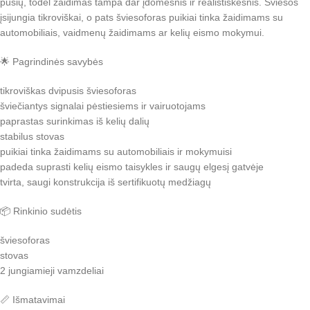
pusių, todėl žaidimas tampa dar įdomesnis ir realistiškesnis. Šviesos
įsijungia tikroviškai, o pats šviesoforas puikiai tinka žaidimams su
automobiliais, vaidmenų žaidimams ar kelių eismo mokymui.
🌟 Pagrindinės savybės
tikroviškas dvipusis šviesoforas
šviečiantys signalai pėstiesiems ir vairuotojams
paprastas surinkimas iš kelių dalių
stabilus stovas
puikiai tinka žaidimams su automobiliais ir mokymuisi
padeda suprasti kelių eismo taisykles ir saugų elgesį gatvėje
tvirta, saugi konstrukcija iš sertifikuotų medžiagų
📦 Rinkinio sudėtis
šviesoforas
stovas
2 jungiamieji vamzdeliai
📏 Išmatavimai