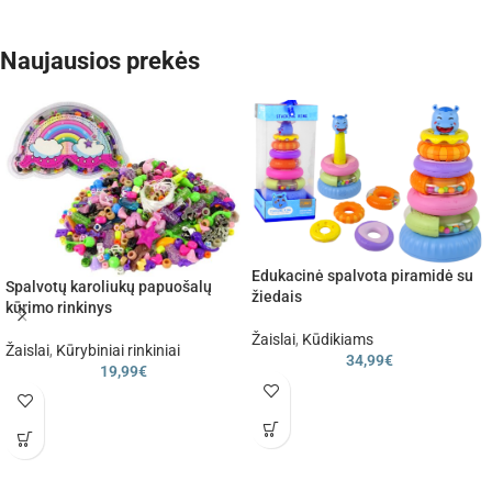
Naujausios prekės
Edukacinė spalvota piramidė su
Spalvotų karoliukų papuošalų
žiedais
kūrimo rinkinys
Žaislai
,
Kūdikiams
Žaislai
,
Kūrybiniai rinkiniai
34,99
€
19,99
€