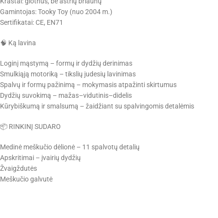
Kraštai: glotnūs, be aštrių briaunų
Gamintojas: Tooky Toy (nuo 2004 m.)
Sertifikatai: CE, EN71
🧠 Ką lavina
Loginį mąstymą – formų ir dydžių derinimas
Smulkiąją motoriką – tikslių judesių lavinimas
Spalvų ir formų pažinimą – mokymasis atpažinti skirtumus
Dydžių suvokimą – mažas–vidutinis–didelis
Kūrybiškumą ir smalsumą – žaidžiant su spalvingomis detalėmis
📦 RINKINĮ SUDARO
Medinė meškučio dėlionė – 11 spalvotų detalių
Apskritimai – įvairių dydžių
Žvaigždutės
Meškučio galvutė