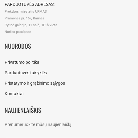
PARDUOTUVĖS ADRESAS:
Prekybos miestelis URMAS
Pramonės pr. 16F, Kaunas
Rytinė galerija, 11 salė, 1F1b vieta
Norfos patalpose
NUORODOS
Privatumo politika
Parduotuvės taisyklės
Pristatymo ir grąžinimo sąlygos
Kontaktai
NAUJIENLAIŠKIS
Prenumeruokite mūsų naujienlaiškį