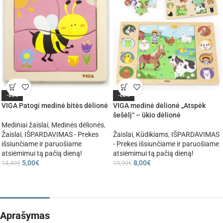
-65%
-60%
VIGA Patogi medinė bitės dėlionė
VIGA medinė dėlionė „Atspėk
šešėlį“ – ūkio dėlionė
Mediniai žaislai
,
Medinės dėlionės
,
Žaislai
,
IŠPARDAVIMAS - Prekes
Žaislai
,
Kūdikiams
,
IŠPARDAVIMAS
išsiunčiame ir paruošiame
- Prekes išsiunčiame ir paruošiame
atsiėmimui tą pačią dieną!
atsiėmimui tą pačią dieną!
5,00
€
8,00
€
14,49
€
19,99
€
Aprašymas