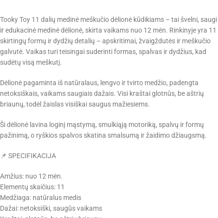
Tooky Toy 11 dalių medinė meškučio dėlionė kūdikiams – tai švelni, saugi
ir edukacinė medinė dėlionė, skirta vaikams nuo 12 mėn. Rinkinyje yra 11
skirtingų formų ir dydžių detalių – apskritimai, žvaigždutės ir meškučio
galvutė. Vaikas turi teisingai suderinti formas, spalvas ir dydžius, kad
sudėtų visą meškutį.
Dėlionė pagaminta iš natūralaus, lengvo ir tvirto medžio, padengta
netoksiškais, vaikams saugiais dažais. Visi kraštai glotnūs, be aštrių
briaunų, todėl žaislas visiškai saugus mažiesiems.
Ši dėlionė lavina loginį mąstymą, smulkiąją motoriką, spalvų ir formų
pažinimą, o ryškios spalvos skatina smalsumą ir žaidimo džiaugsmą.
📌 SPECIFIKACIJA
Amžius: nuo 12 mėn.
Elementų skaičius: 11
Medžiaga: natūralus medis
Dažai: netoksiški, saugūs vaikams