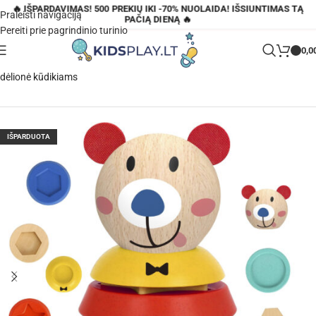
🔥 IŠPARDAVIMAS! 500 PREKIŲ IKI -70% NUOLAIDA! IŠSIUNTIMAS TĄ
Praleisti navigaciją
PAČIĄ DIENĄ 🔥
Pereiti prie pagrindinio turinio
0,0
Pagrindinis
»
Parduotuvė
»
TOOKY TOY 11 dalių medinė meškučio
dėlionė kūdikiams
IŠPARDUOTA