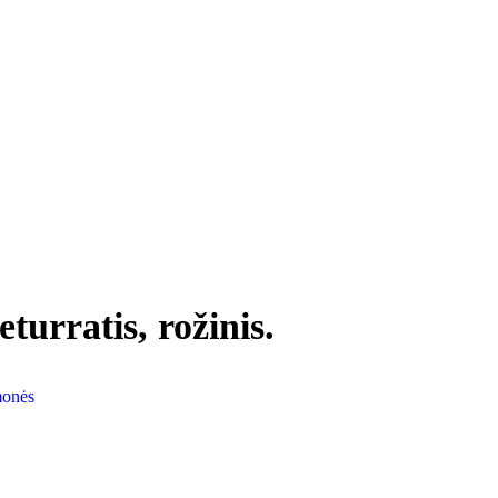
turratis, rožinis.
monės