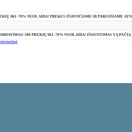
REKIŲ IKI -70% NUOLAIDA! PREKES IŠSIUNČIAME IR PARUOŠIAME ATS
PARDAVIMAS! 500 PREKIŲ IKI -70% NUOLAIDA! IŠSIUNTIMAS TĄ PAČIĄ 