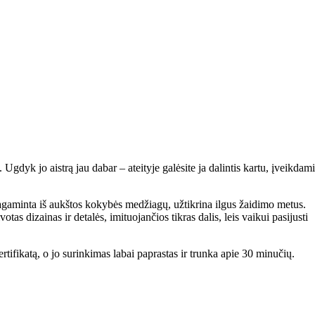
gdyk jo aistrą jau dabar – ateityje galėsite ja dalintis kartu, įveikdami
, pagaminta iš aukštos kokybės medžiagų, užtikrina ilgus žaidimo metus.
s dizainas ir detalės, imituojančios tikras dalis, leis vaikui pasijusti
rtifikatą, o jo surinkimas labai paprastas ir trunka apie 30 minučių.