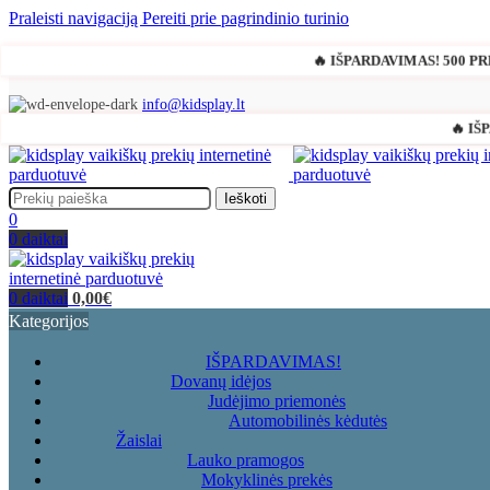
Praleisti navigaciją
Pereiti prie pagrindinio turinio
🔥 IŠPARDAVIMAS! 500 P
info@kidsplay.lt
🔥 IŠ
Ieškoti
0
0
daiktai
0
daiktai
0,00
€
Kategorijos
IŠPARDAVIMAS!
Dovanų idėjos
Judėjimo priemonės
Automobilinės kėdutės
Žaislai
Lauko pramogos
Mokyklinės prekės