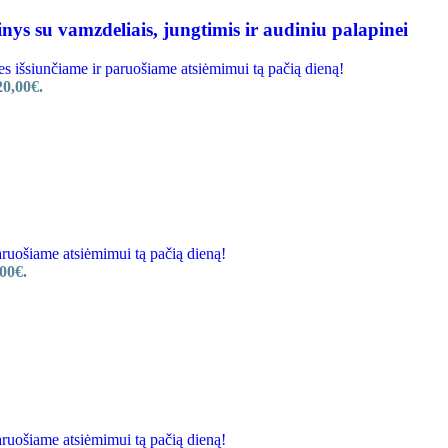
nys su vamzdeliais, jungtimis ir audiniu palapinei
šsiunčiame ir paruošiame atsiėmimui tą pačią dieną!
20,00€.
ošiame atsiėmimui tą pačią dieną!
00€.
ošiame atsiėmimui tą pačią dieną!