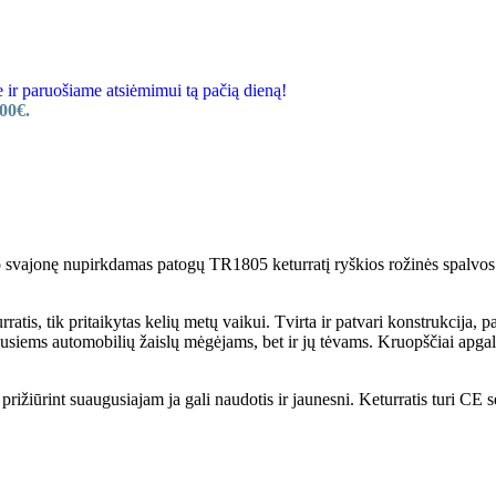
 paruošiame atsiėmimui tą pačią dieną!
00€.
o svajonę nupirkdamas patogų TR1805 keturratį ryškios rožinės spalvos. U
ratis, tik pritaikytas kelių metų vaikui. Tvirta ir patvari konstrukcija
siems automobilių žaislų mėgėjams, bet ir jų tėvams. Kruopščiai apgalvota
žiūrint suaugusiajam ja gali naudotis ir jaunesni. Keturratis turi CE se