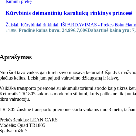
Įsiminti prekę
Kūrybinis deimantinių karoliukų rinkinys princesė
Žaislai
,
Kūrybiniai rinkiniai
,
IŠPARDAVIMAS - Prekes išsiunčiame ir
Pradinė kaina buvo: 24,99€.
7,00
€
Dabartinė kaina yra: 7,
24,99
€
Aprašymas
Nuo šiol tavo vaikas gali turėti savo nuosavą keturratį! Išpildyk mažyli
plačius kelius. Leisk jam pajusti vairavimo džiaugsmą ir laisvę.
Vaikiška transporto priemonė su akumuliatoriumi atrodo kaip tikras ketur
Keturratis TR1805 sukurtas moderniu stiliumi, kuris patiks ne tik jauniau
tikru vairuotoju.
TR1805 žaislinė transporto priemonė skirta vaikams nuo 3 metų, tačiau pri
Prekės ženklas: LEAN CARS
Modelis: Quad TR1805
Spalva: rožinė