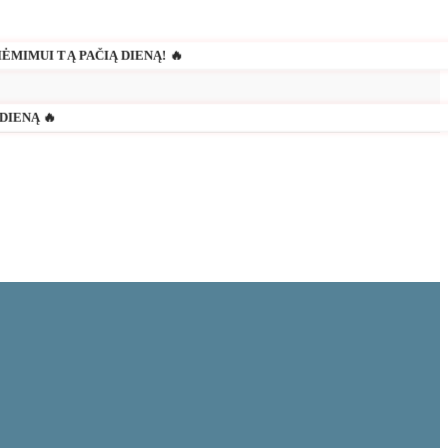
IĖMIMUI TĄ PAČIĄ DIENĄ! 🔥
DIENĄ 🔥