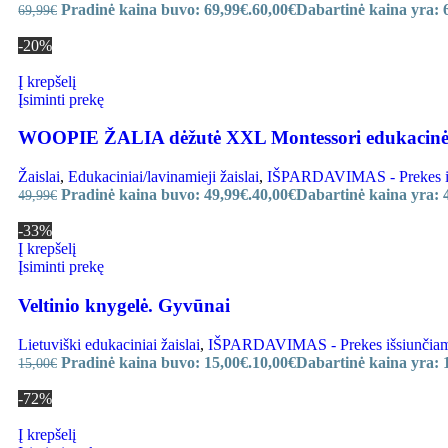
Pradinė kaina buvo: 69,99€.
60,00
€
Dabartinė kaina yra: 
69,99
€
-20%
Į krepšelį
Įsiminti prekę
WOOPIE ŽALIA dėžutė XXL Montessori edukacinė 6
Žaislai
,
Edukaciniai/lavinamieji žaislai
,
IŠPARDAVIMAS - Prekes išsi
Pradinė kaina buvo: 49,99€.
40,00
€
Dabartinė kaina yra: 
49,99
€
-33%
Į krepšelį
Įsiminti prekę
Veltinio knygelė. Gyvūnai
Lietuviški edukaciniai žaislai
,
IŠPARDAVIMAS - Prekes išsiunčiame i
Pradinė kaina buvo: 15,00€.
10,00
€
Dabartinė kaina yra: 
15,00
€
-72%
Į krepšelį