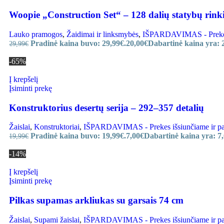
Woopie „Construction Set“ – 128 dalių statybų rinki
Lauko pramogos
,
Žaidimai ir linksmybės
,
IŠPARDAVIMAS - Prekes i
Pradinė kaina buvo: 29,99€.
20,00
€
Dabartinė kaina yra: 
29,99
€
-65%
Į krepšelį
Įsiminti prekę
Konstruktorius desertų serija – 292–357 detalių
Žaislai
,
Konstruktoriai
,
IŠPARDAVIMAS - Prekes išsiunčiame ir paru
Pradinė kaina buvo: 19,99€.
7,00
€
Dabartinė kaina yra: 7,
19,99
€
-14%
Į krepšelį
Įsiminti prekę
Pilkas supamas arkliukas su garsais 74 cm
Žaislai
,
Supami žaislai
,
IŠPARDAVIMAS - Prekes išsiunčiame ir paru