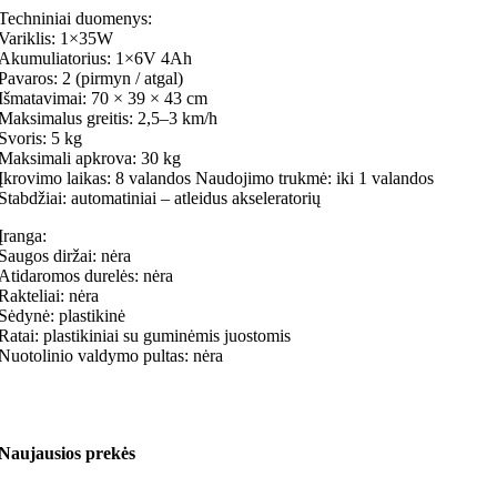
Techniniai duomenys:
Variklis: 1×35W
Akumuliatorius: 1×6V 4Ah
Pavaros: 2 (pirmyn / atgal)
Išmatavimai: 70 × 39 × 43 cm
Maksimalus greitis: 2,5–3 km/h
Svoris: 5 kg
Maksimali apkrova: 30 kg
Įkrovimo laikas: 8 valandos Naudojimo trukmė: iki 1 valandos
Stabdžiai: automatiniai – atleidus akseleratorių
Įranga:
Saugos diržai: nėra
Atidaromos durelės: nėra
Rakteliai: nėra
Sėdynė: plastikinė
Ratai: plastikiniai su guminėmis juostomis
Nuotolinio valdymo pultas: nėra
Naujausios prekės