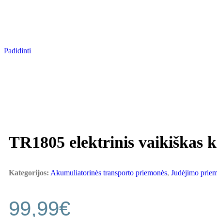
Padidinti
TR1805 elektrinis vaikiškas ke
Kategorijos:
Akumuliatorinės transporto priemonės
,
Judėjimo prie
99,99
€