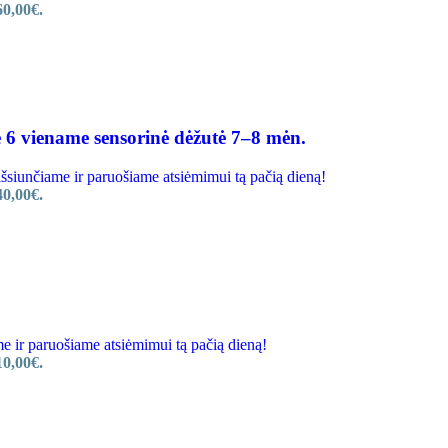
60,00€.
 viename sensorinė dėžutė 7–8 mėn.
unčiame ir paruošiame atsiėmimui tą pačią dieną!
40,00€.
r paruošiame atsiėmimui tą pačią dieną!
10,00€.