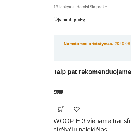
13
lankytojų domisi šia preke
Įsiminti prekę
Numatomas pristatymas:
2026-08-
Taip pat rekomenduojam
-60%
WOOPIE 3 viename transfor
strėlyčių paleidėjas