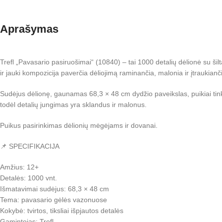
Aprašymas
Trefl „Pavasario pasiruošimai“ (10840) – tai 1000 detalių dėlionė su ši
ir jauki kompozicija paverčia dėliojimą raminančia, malonia ir įtraukianči
Sudėjus dėlionę, gaunamas 68,3 × 48 cm dydžio paveikslas, puikiai tinkant
todėl detalių jungimas yra sklandus ir malonus.
Puikus pasirinkimas dėlionių mėgėjams ir dovanai.
📌 SPECIFIKACIJA
Amžius: 12+
Detalės: 1000 vnt.
Išmatavimai sudėjus: 68,3 × 48 cm
Tema: pavasario gėlės vazonuose
Kokybė: tvirtos, tiksliai išpjautos detalės
Gamintojas: Trefl