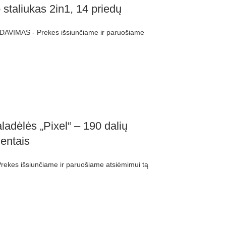
taliukas 2in1, 14 priedų
DAVIMAS - Prekes išsiunčiame ir paruošiame
adėlės „Pixel“ – 190 dalių
entais
ekes išsiunčiame ir paruošiame atsiėmimui tą