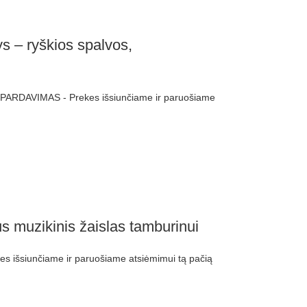
ys – ryškios spalvos,
ŠPARDAVIMAS - Prekes išsiunčiame ir paruošiame
muzikinis žaislas tamburinui
 išsiunčiame ir paruošiame atsiėmimui tą pačią