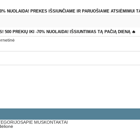
-70% NUOLAIDA! PREKES IŠSIUNČIAME IR PARUOŠIAME ATSIĖMIMUI TĄ
! 500 PREKIŲ IKI -70% NUOLAIDA! IŠSIUNTIMAS TĄ PAČIĄ DIENĄ 🔥
TEGORIJOS
APIE MUS
KONTAKTAI
dėlionė