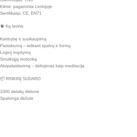
Kilmė: pagaminta Lenkijoje
Sertifikatai: CE, EN71
🧠 Ką lavina
Kantrybę ir susikaupimą
Pastabumą – ieškant spalvų ir formų
Loginį mąstymą
Smulkiąją motoriką
Atsipalaidavimą – dėliojimas kaip meditacija
📦 RINKINĮ SUDARO
1000 detalių dėlionė
Spalvinga dėžutė