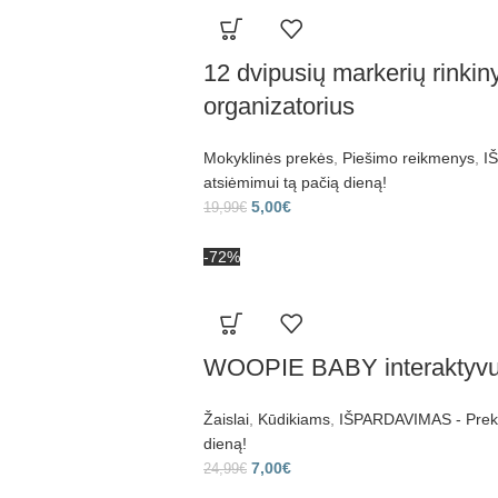
12 dvipusių markerių rinkin
organizatorius
Mokyklinės prekės
,
Piešimo reikmenys
,
I
atsiėmimui tą pačią dieną!
5,00
€
19,99
€
-72%
WOOPIE BABY interaktyvus 
Žaislai
,
Kūdikiams
,
IŠPARDAVIMAS - Prekes
dieną!
7,00
€
24,99
€