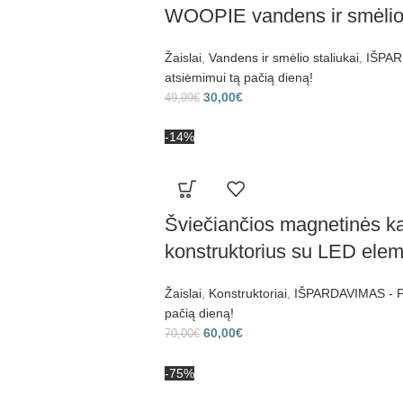
WOOPIE vandens ir smėlio s
Žaislai
,
Vandens ir smėlio staliukai
,
IŠPAR
atsiėmimui tą pačią dieną!
30,00
€
49,99
€
-14%
Šviečiančios magnetinės kal
konstruktorius su LED elem
Žaislai
,
Konstruktoriai
,
IŠPARDAVIMAS - Pr
pačią dieną!
60,00
€
70,00
€
-75%