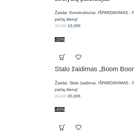
Žaislai
,
Konstruktoriai
,
IŠPARDAVIMAS - Pr
pačią dieną!
10,00
€
24,99
€
-33%
Stalo žaidimas „Boom Boom
Žaislai
,
Stalo žaidimai
,
IŠPARDAVIMAS - Pr
pačią dieną!
20,00
€
29,99
€
-40%