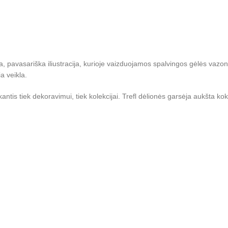
lta, pavasariška iliustracija, kurioje vaizduojamos spalvingos gėlės vaz
a veikla.
is tiek dekoravimui, tiek kolekcijai. Trefl dėlionės garsėja aukšta kokyb