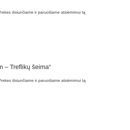
ekes išsiunčiame ir paruošiame atsiėmimui tą
 – Treflikų šeima“
ekes išsiunčiame ir paruošiame atsiėmimui tą