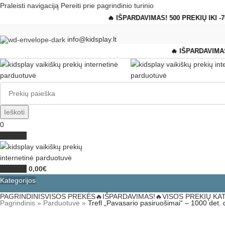
Praleisti navigaciją
Pereiti prie pagrindinio turinio
🔥 IŠPARDAVIMAS! 500 PREKIŲ IKI 
info@kidsplay.lt
🔥 IŠPARDAVIMAS
Ieškoti
0
0
daiktai
0
daiktai
0,00
€
Kategorijos
PAGRINDINIS
VISOS PREKĖS
🔥IŠPARDAVIMAS!🔥
VISOS PREKIŲ KA
Pagrindinis
»
Parduotuvė
»
Trefl „Pavasario pasiruošimai“ – 1000 det. 