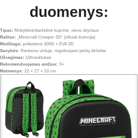
duomenys:
Tipas:
Mokyklinė/darželinė kuprinė, vieno skyriaus
Raštas:
„Minecraft Creeper 3D“ (oficiali licencija)
Medžiaga:
poliesteris 300D + EVA 3D
Savybės:
Rankena viršuje, reguliuojami pečių dirželiai
Užsegimas:
Užtrauktukas
Rekomenduojamas amžius:
3+
Matmenys:
22 × 27 × 10 cm