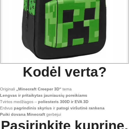
Kodėl verta?
Originali
„Minecraft Creeper 3D“
tema
Lengvas ir pritaikytas jauniausių poreikiams
Tvirtos medžiagos –
poliesteris 300D ir EVA 3D
Erdvus
pagrindinis skyrius
ir
patogi viršutinė rankena
Puiki dovana Minecraft
gerbėjui
Pasirinkite kuprinę,