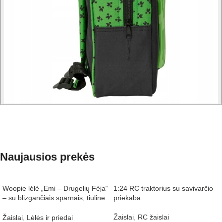
Naujausios prekės
Woopie lėlė „Emi – Drugelių Fėja“
1:24 RC traktorius su savivarčio
– su blizgančiais sparnais, tiuline
priekaba
suknele ir aksesuarais
Žaislai
,
RC žaislai
Žaislai
,
Lėlės ir priedai