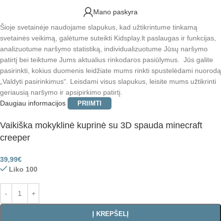
Mano paskyra
Šioje svetainėje naudojame slapukus, kad užtikrintume tinkamą
svetainės veikimą, galėtume suteikti Kidsplay.lt paslaugas ir funkcijas,
analizuotume naršymo statistiką, individualizuotume Jūsų naršymo
patirtį bei teiktume Jums aktualius rinkodaros pasiūlymus. Jūs galite
pasirinkti, kokius duomenis leidžiate mums rinkti spustelėdami nuorodą
„Valdyti pasirinkimus“. Leisdami visus slapukus, leisite mums užtikrinti
geriausią naršymo ir apsipirkimo patirtį.
Daugiau informacijos
PRIIMTI
Vaikiška mokyklinė kuprinė su 3D spauda minecraft
creeper
39,99
€
Liko 100
Į KREPŠELĮ