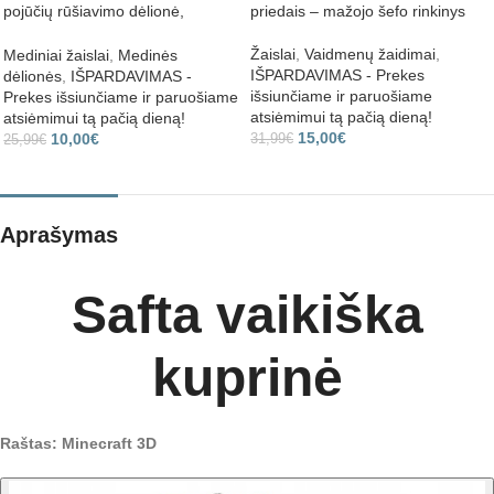
pojūčių rūšiavimo dėlionė,
priedais – mažojo šefo rinkinys
Montessori
Žaislai
,
Vaidmenų žaidimai
,
Mediniai žaislai
,
Medinės
IŠPARDAVIMAS - Prekes
dėlionės
,
IŠPARDAVIMAS -
išsiunčiame ir paruošiame
Prekes išsiunčiame ir paruošiame
atsiėmimui tą pačią dieną!
atsiėmimui tą pačią dieną!
15,00
€
10,00
€
31,99
€
25,99
€
Aprašymas
Safta vaikiška
kuprinė
Raštas: Minecraft 3D