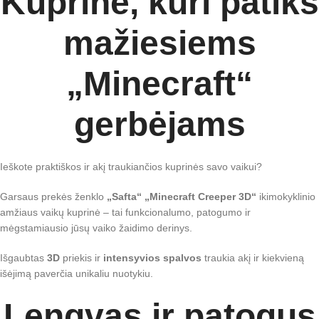
Kuprinė, kuri patiks
mažiesiems
„Minecraft“
gerbėjams
Ieškote praktiškos ir akį traukiančios kuprinės savo vaikui?
Garsaus prekės ženklo
„Safta“
„Minecraft Creeper 3D“
ikimokyklinio
amžiaus vaikų kuprinė – tai funkcionalumo, patogumo ir
mėgstamiausio jūsų vaiko žaidimo derinys.
Išgaubtas
3D
priekis ir
intensyvios spalvos
traukia akį ir kiekvieną
išėjimą paverčia unikaliu nuotykiu.
Lengvas ir patogus