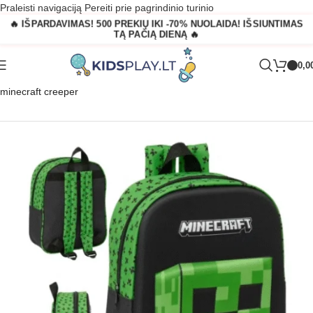
Praleisti navigaciją
Pereiti prie pagrindinio turinio
🔥 IŠPARDAVIMAS! 500 PREKIŲ IKI -70% NUOLAIDA! IŠSIUNTIMAS
TĄ PAČIĄ DIENĄ 🔥
0,0
Pagrindinis
»
Parduotuvė
»
Vaikiška mokyklinė kuprinė su 3D spauda
minecraft creeper