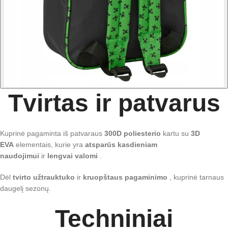
Tvirtas ir patvarus
Kuprinė pagaminta iš patvaraus
300D poliesterio
kartu su
3D
EVA
elementais, kurie yra
atsparūs kasdieniam
naudojimui
ir
lengvai valomi
.
Dėl
tvirto užtrauktuko
ir
kruopštaus pagaminimo
, kuprinė tarnaus
daugelį sezonų.
Techniniai