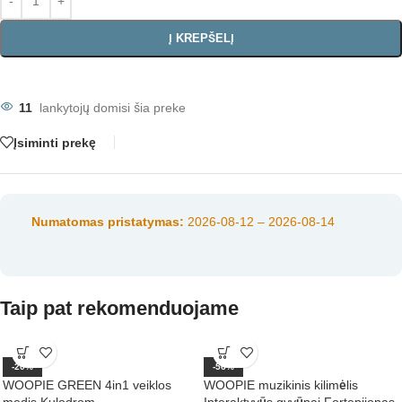
Į KREPŠELĮ
11
lankytojų domisi šia preke
Įsiminti prekę
Numatomas pristatymas:
2026-08-12 – 2026-08-14
Taip pat rekomenduojame
-20%
-56%
WOOPIE GREEN 4in1 veiklos
WOOPIE muzikinis kilimėlis