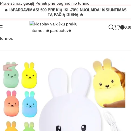
Praleisti navigaciją
Pereiti prie pagrindinio turinio
🔥 IŠPARDAVIMAS! 500 PREKIŲ IKI -70% NUOLAIDA! IŠSIUNTIMAS
TĄ PAČIĄ DIENĄ 🔥
0,0
Pagrindinis
»
Parduotuvė
»
Vaikiška naktinė RGB lempa zuikučio
formos