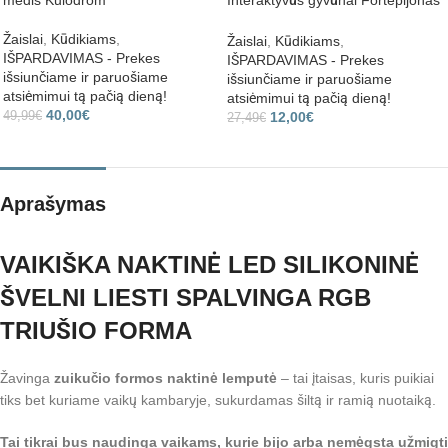
medis Kulodrom
Interaktyvūs gyvūnai Fortepijonas
ir būgnai 2 viename
Žaislai
,
Kūdikiams
,
Žaislai
,
Kūdikiams
,
IŠPARDAVIMAS - Prekes
IŠPARDAVIMAS - Prekes
išsiunčiame ir paruošiame
išsiunčiame ir paruošiame
atsiėmimui tą pačią dieną!
atsiėmimui tą pačią dieną!
40,00
€
12,00
€
49,99
€
27,49
€
Aprašymas
VAIKIŠKA NAKTINĖ LED SILIKONINĖ
ŠVELNI LIESTI SPALVINGA RGB
TRIUŠIO FORMA
Žavinga
zuikučio formos naktinė lemputė
– tai
įtaisas, kuris puikiai
tiks bet kuriame vaikų kambaryje, sukurdamas šiltą ir ramią nuotaiką.
Tai tikrai bus naudinga vaikams, kurie bijo arba nemėgsta užmigti