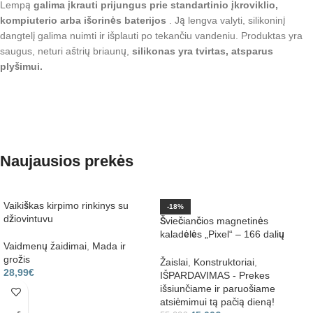
Lempą
galima įkrauti prijungus prie standartinio įkroviklio,
kompiuterio arba išorinės baterijos
. Ją lengva valyti, silikoninį
dangtelį galima nuimti ir išplauti po tekančiu vandeniu. Produktas yra
saugus, neturi aštrių briaunų,
silikonas yra tvirtas, atsparus
plyšimui.
Naujausios prekės
Vaikiškas kirpimo rinkinys su
-18%
džiovintuvu
Šviečiančios magnetinės
kaladėlės „Pixel“ – 166 dalių
Vaidmenų žaidimai
,
Mada ir
konstruktorius su LED
grožis
elementais.
Žaislai
,
Konstruktoriai
,
28,99
€
IŠPARDAVIMAS - Prekes
išsiunčiame ir paruošiame
atsiėmimui tą pačią dieną!