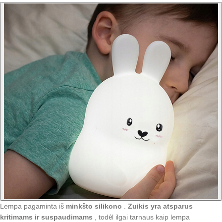
Lempa pagaminta iš
minkšto silikono
.
Zuikis yra atsparus
kritimams ir suspaudimams
, todėl ilgai tarnaus kaip lempa