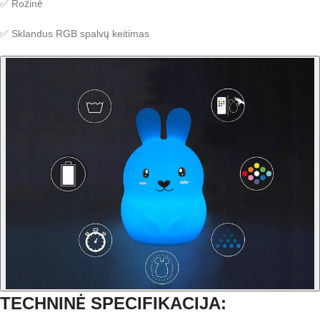
✅ Rožinė
✅ Sklandus RGB spalvų keitimas
TECHNINĖ SPECIFIKACIJA: