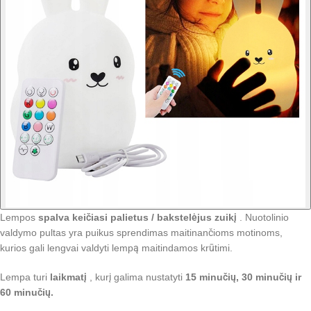
Lempos
spalva keičiasi
palietus / bakstelėjus zuikį
. Nuotolinio
valdymo pultas yra puikus sprendimas maitinančioms motinoms,
kurios gali lengvai valdyti lempą maitindamos krūtimi.
Lempa turi
laikmatį
, kurį galima nustatyti
15 minučių, 30 minučių ir
60 minučių.