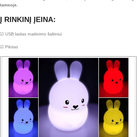
tamsoje.
Į RINKINĮ ĮEINA:
☑ USB laidas maitinimo šaltiniui
☑ Pilotas