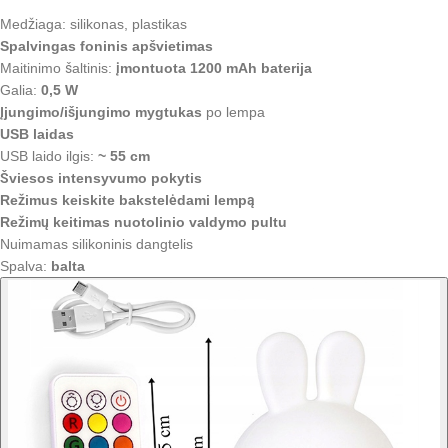
Medžiaga: silikonas, plastikas
Spalvingas foninis apšvietimas
Maitinimo šaltinis:
įmontuota 1200 mAh baterija
Galia:
0,5 W
Įjungimo/išjungimo mygtukas
po lempa
USB laidas
USB laido ilgis:
~ 55 cm
Šviesos intensyvumo pokytis
Režimus keiskite bakstelėdami lempą
Režimų keitimas nuotolinio valdymo pultu
Nuimamas silikoninis dangtelis
Spalva:
balta