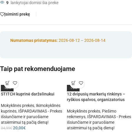
9
lankytojai domisi šia preke
Įsiminti prekę
Numatomas pristatymas:
2026-08-12 – 2026-08-14
Taip pat rekomenduojame
-43%
-75%
STITCH kuprinė darželinukui
12 dvipusių markerių rinkinys –
ryškios spalvos, organizatorius
Mokyklinės prekės
,
Ikimokyklinės
kuprinės
,
IŠPARDAVIMAS - Prekes
Mokyklinės prekės
,
Piešimo
išsiunčiame ir paruošiame
reikmenys
,
IŠPARDAVIMAS - Prekes
atsiėmimui tą pačią dieną!
išsiunčiame ir paruošiame
20,00
€
atsiėmimui tą pačią dieną!
34,99
€