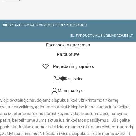
KIDSPLAY.LT ©
2024-2026 VISOS TEISĖS SAUGOMOS.
EL. PARDUOTUVIŲ KŪRIMAS ADWEB.LT
Facebook
Instagramas
Parduotuvė
Pageidavimų sąrašas
Krepšelis
Mano paskyra
Šioje svetainėje naudojame slapukus, kad užtikrintume tinkamą
svetainės veikimą, galėtume suteikti Kidsplay.lt paslaugas ir funkcijas,
analizuotume naršymo statistiką, individualizuotume Jūsų naršymo
patirtį bei teiktume Jums aktualius rinkodaros pasiūlymus. Jūs galite
pasirinkti, kokius duomenis leidžiate mums rinkti spustelėdami nuorodą
„Valdyti pasirinkimus“. Leisdami visus slapukus, leisite mums užtikrinti