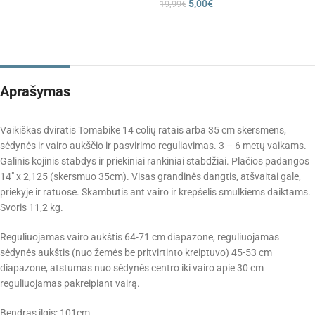
5,00
€
19,99
€
Aprašymas
Vaikiškas dviratis Tomabike 14 colių ratais arba 35 cm skersmens,
sėdynės ir vairo aukščio ir pasvirimo reguliavimas. 3 – 6 metų vaikams.
Galinis kojinis stabdys ir priekiniai rankiniai stabdžiai. Plačios padangos
14″ x 2,125 (skersmuo 35cm). Visas grandinės dangtis, atšvaitai gale,
priekyje ir ratuose. Skambutis ant vairo ir krepšelis smulkiems daiktams.
Svoris 11,2 kg.
Reguliuojamas vairo aukštis 64-71 cm diapazone, reguliuojamas
sėdynės aukštis (nuo žemės be pritvirtinto kreiptuvo) 45-53 cm
diapazone, atstumas nuo sėdynės centro iki vairo apie 30 cm
reguliuojamas pakreipiant vairą.
Bendras ilgis: 101cm,