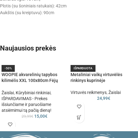
Plotis (su šoniniais ratukais): 42cm
Aukštis (su kreiptuvu): 90cm
Naujausios prekės
-50%
IŠPARDUOTA
WOOPIE akvarelinių tapybos
Metaliniai vaikų virtuvėlės
kilimėlis XXL 100x80cm Fėjų
rinkinys kuprinėje
rožinis
Virtuvės reikmenys
,
Žaislai
Žaislai
,
Kūrybiniai rinkiniai
,
24,99
€
IŠPARDAVIMAS - Prekes
išsiunčiame ir paruošiame
atsiėmimui tą pačią dieną!
15,00
€
29,99
€