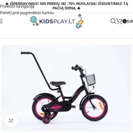
🔥 IŠPARDAVIMAS! 500 PREKIŲ IKI -70% NUOLAIDA! IŠSIUNTIMAS TĄ
Praleisti navigaciją
PAČIĄ DIENĄ 🔥
Pereiti prie pagrindinio turinio
0,0
Pagrindinis
»
Parduotuvė
»
Vaikiškas dviratis Tomabike 14 colių ratais
Padidinti