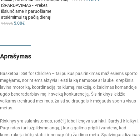
IŠPARDAVIMAS - Prekes
išsiunčiame ir paruošiame
atsiėmimui tą pačią dieną!
5,00
€
14,99
€
Aprašymas
Basketball Set for Children – tai puikus pasirinkimas mažiesiems sporto
mėgėjams, norintiems aktyviai leisti laiką namuose ar lauke. Krepšinis
lavina motoriką, koordinaciją, taiklumą, reakciją, o žaidimas komandoje
ugdo bendradarbiavimą ir sveiką konkurenciją. Šis rinkinys leidžia
vaikams treniruoti metimus, žaisti su draugais ir mėgautis sportu visus
metus.
Rinkinys yra sulankstomas, todėl jį labai lengva surinkti, išardyti ir laikyti.
Pagrindas turi užpildymo angą, į kurią galima pripilti vandens, kad
konstrukcija būtų stabili ir nenugriūtų žaidimo metu. Spalvingas dizainas