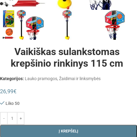
Vaikiškas sulankstomas
krepšinio rinkinys 115 cm
Kategorijos:
Lauko pramogos
,
Žaidimai ir linksmybės
26,99
€
Liko 50
Į KREPŠELĮ