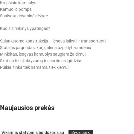
Krepšinio kamuolys
Kamuolio pompa
Spalvota dovaninė dėžutė
Kuo šis rinkinys ypatingas?
Sulankstoma konstrukcija – lengva laikyti ir transportuoti
Stabilus pagrindas, kurį galima užpildyti vandeniu
Minkštas, lengvas kamuolys saugiam žaidimui
Skatina fizinį aktyvumą ir sportinius įgūdžius
Puikiai tinka tiek namams, tiek kiemui
Naujausios prekės
Vikšrinis statybinis buldozeris su
IŠPARDUOTA