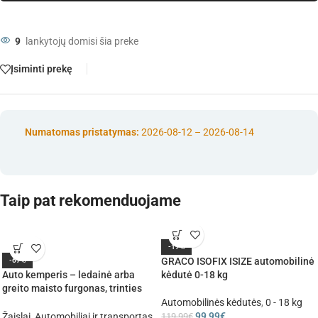
9
lankytojų domisi šia preke
Įsiminti prekę
Numatomas pristatymas:
2026-08-12 – 2026-08-14
Taip pat rekomenduojame
-17%
GRACO ISOFIX ISIZE automobilinė
-67%
Auto kemperis – ledainė arba
kėdutė 0-18 kg
greito maisto furgonas, trinties
pavara
Automobilinės kėdutės
,
0 - 18 kg
99,99
€
119,99
€
Žaislai
,
Automobiliai ir transportas
,