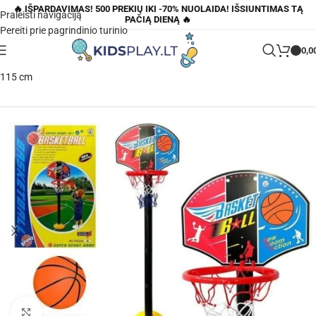
🔥 IŠPARDAVIMAS! 500 PREKIŲ IKI -70% NUOLAIDA! IŠSIUNTIMAS TĄ
Praleisti navigaciją
PAČIĄ DIENĄ 🔥
Pereiti prie pagrindinio turinio
0,0
Pagrindinis
»
Parduotuvė
»
Vaikiškas sulankstomas krepšinio rinkinys
115 cm
Padidinti