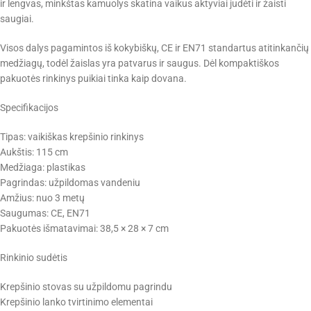
ir lengvas, minkštas kamuolys skatina vaikus aktyviai judėti ir žaisti
saugiai.
Visos dalys pagamintos iš kokybiškų, CE ir EN71 standartus atitinkančių
medžiagų, todėl žaislas yra patvarus ir saugus. Dėl kompaktiškos
pakuotės rinkinys puikiai tinka kaip dovana.
Specifikacijos
Tipas: vaikiškas krepšinio rinkinys
Aukštis: 115 cm
Medžiaga: plastikas
Pagrindas: užpildomas vandeniu
Amžius: nuo 3 metų
Saugumas: CE, EN71
Pakuotės išmatavimai: 38,5 × 28 × 7 cm
Rinkinio sudėtis
Krepšinio stovas su užpildomu pagrindu
Krepšinio lanko tvirtinimo elementai