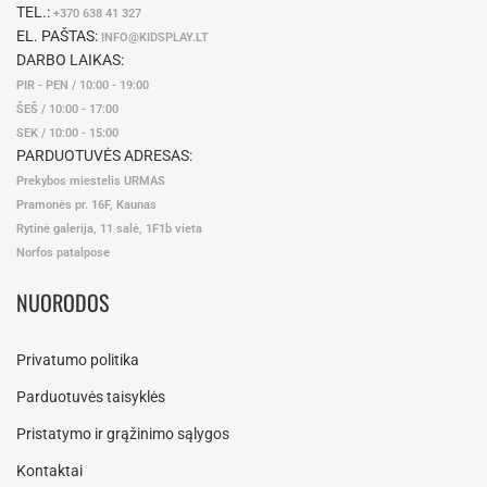
TEL.:
+370 638 41 327
EL. PAŠTAS:
INFO@KIDSPLAY.LT
DARBO LAIKAS:
PIR - PEN / 10:00 - 19:00
ŠEŠ / 10:00 - 17:00
SEK / 10:00 - 15:00
PARDUOTUVĖS ADRESAS:
Prekybos miestelis URMAS
Pramonės pr. 16F, Kaunas
Rytinė galerija, 11 salė, 1F1b vieta
Norfos patalpose
NUORODOS
Privatumo politika
Parduotuvės taisyklės
Pristatymo ir grąžinimo sąlygos
Kontaktai