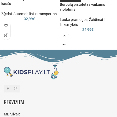
kaušu
Burbulų pistoletas vaikams
violetinis
Žaislai
,
Automobiliai ir transportas
32,99
€
Lauko pramogos
,
Žaidimai ir
linksmybės
24,99
€
REKVIZITAI
MB Silvaid