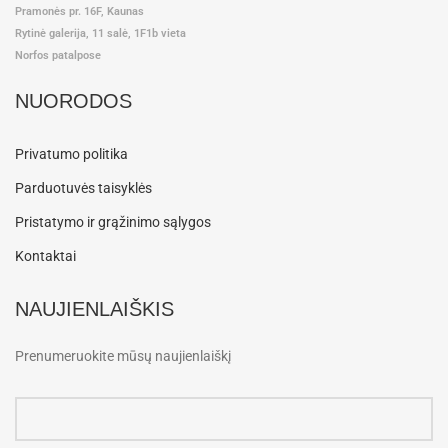
Pramonės pr. 16F, Kaunas
Rytinė galerija, 11 salė, 1F1b vieta
Norfos patalpose
NUORODOS
Privatumo politika
Parduotuvės taisyklės
Pristatymo ir grąžinimo sąlygos
Kontaktai
NAUJIENLAIŠKIS
Prenumeruokite mūsų naujienlaiškį