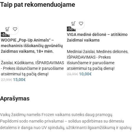
Taip pat rekomenduojame
-58%
-46%
VIGA medinė dėlionė – atitikimo
WOOPIE „Pop‑Up Animals“ –
žaidimai vaikams
mechaninis iššokančių gyvūnėlių
žaidimas vaikams, 18+ mėn.
Mediniai žaislai
,
Medinės dėlionės
,
IŠPARDAVIMAS - Prekes
Žaislai
,
Kūdikiams
,
IŠPARDAVIMAS
išsiunčiame ir paruošiame
- Prekes išsiunčiame ir paruošiame
atsiėmimui tą pačią dieną!
atsiėmimui tą pačią dieną!
10,00
€
23,99
€
15,00
€
27,99
€
Aprašymas
Vaikų žaidimų namelis Frozen vaikams suteiks daug pramogų.
Papildomi sodo namelio privalumai – solidus apdirbimas su dėmesiu
detalėms ir danga nuo UV spindulių, užtikrinanti ilgaamžiškumą ir spalvų