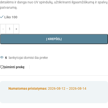
detalėms ir danga nuo UV spindulių, užtikrinanti ilgaamžiškumą ir spalvų
patvarumą.
Liko 100
Į KREPŠELĮ
6
lankytojai domisi šia preke
Įsiminti prekę
Numatomas pristatymas:
2026-08-12 – 2026-08-14