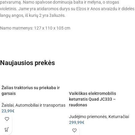
patvarumą. Namo spalvose dominuoja balta ir mėlyna, o stogas
violetinis. Jame yra atidaromos durys su Elzos ir Anos atvaizdu ir didelės
langų angos, iš kurių 2 yra žaliuzės.
Namo matmenys: 127 x 110 x 105 cm
Naujausios prekės
Žalias traktorius su priekaba ir
garsais
Vaikiškas elektromobilis
keturratis Quad JC333 –
raudonas
Žaislai
,
Automobiliai ir transportas
23,99
€
Judėjimo priemonės
,
Keturračiai
299,99
€