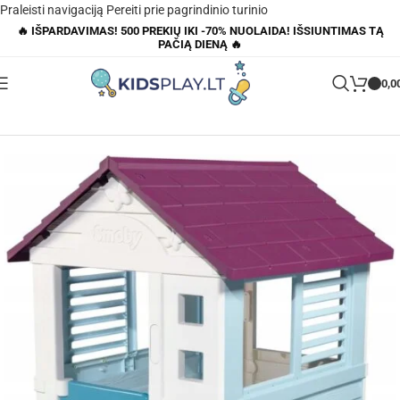
Praleisti navigaciją
Pereiti prie pagrindinio turinio
🔥 IŠPARDAVIMAS! 500 PREKIŲ IKI -70% NUOLAIDA! IŠSIUNTIMAS TĄ
PAČIĄ DIENĄ 🔥
0,0
Pagrindinis
»
Parduotuvė
»
Vaikų žaidimų namelis Frozen