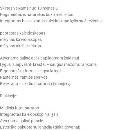
Skirtas vaikams nuo 18 mėnesių
Pagamintas iš natūralios buko medienos
Integruotas besisukantis kaleidoskopo lęšis su 3 režimais:
paprastas kaleidoskopas
mėlynas kaleidoskopas
mėlynas akrilinis filtras
Atveriama galinė dalis papildomam žaidimui
Lygūs, suapvalinti kraštai – saugūs mažoms rankoms
Ergonomiška forma, lengva laikyti
Pastelinės, ramios spalvos
Be ekranų – skatina natūralų tyrinėjimą
Rinkinyje:
Medinis fotoaparatas
Integruotas kaleidoskopinis lęšis
Atveriama galinė panelė
Estetiška pakuotė su langeliu (tinka dovanai)