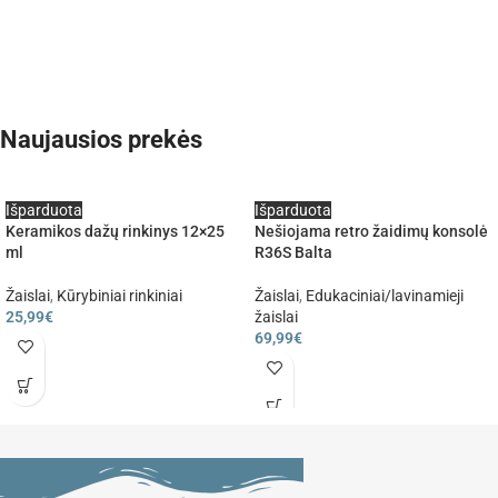
Naujausios prekės
Išparduota
Išparduota
Keramikos dažų rinkinys 12×25
Nešiojama retro žaidimų konsolė
ml
R36S Balta
Žaislai
,
Kūrybiniai rinkiniai
Žaislai
,
Edukaciniai/lavinamieji
25,99
€
žaislai
69,99
€