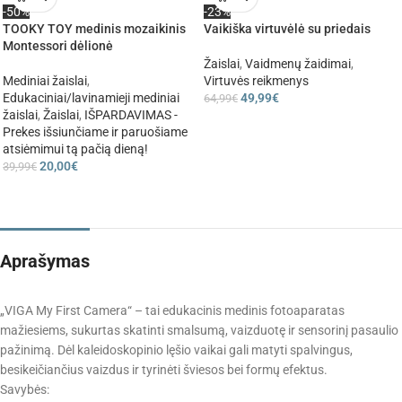
-50%
-23%
TOOKY TOY medinis mozaikinis
Vaikiška virtuvėlė su priedais
Montessori dėlionė
Žaislai
,
Vaidmenų žaidimai
,
Mediniai žaislai
,
Virtuvės reikmenys
Edukaciniai/lavinamieji mediniai
49,99
€
64,99
€
žaislai
,
Žaislai
,
IŠPARDAVIMAS -
Prekes išsiunčiame ir paruošiame
atsiėmimui tą pačią dieną!
20,00
€
39,99
€
Aprašymas
„VIGA My First Camera“ – tai edukacinis medinis fotoaparatas
mažiesiems, sukurtas skatinti smalsumą, vaizduotę ir sensorinį pasaulio
pažinimą. Dėl kaleidoskopinio lęšio vaikai gali matyti spalvingus,
besikeičiančius vaizdus ir tyrinėti šviesos bei formų efektus.
Savybės: