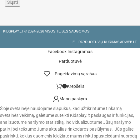
KIDSPLAY.LT ©
2024-2026 VISOS TEISĖS SAUGOMOS.
EL. PARDUOTUVIŲ KŪRIMAS ADWEB.LT
Facebook
Instagramas
Parduotuvė
Pageidavimų sąrašas
Krepšelis
Mano paskyra
Šioje svetainėje naudojame slapukus, kad užtikrintume tinkamą
svetainės veikimą, galėtume suteikti Kidsplay.lt paslaugas ir funkcijas,
analizuotume naršymo statistiką, individualizuotume Jūsų naršymo
patirtį bei teiktume Jums aktualius rinkodaros pasiūlymus. Jūs galite
pasirinkti, kokius duomenis leidžiate mums rinkti spustelėdami nuorodą