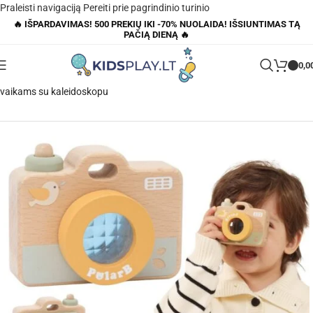
Praleisti navigaciją
Pereiti prie pagrindinio turinio
🔥 IŠPARDAVIMAS! 500 PREKIŲ IKI -70% NUOLAIDA! IŠSIUNTIMAS TĄ
PAČIĄ DIENĄ 🔥
0,0
Pagrindinis
»
Parduotuvė
»
„VIGA“ mano pirmasis medinis fotoaparatas
vaikams su kaleidoskopu