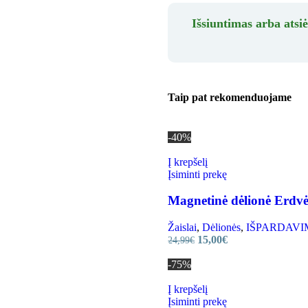
Išsiuntimas arba atsi
Taip pat rekomenduojame
-40%
Į krepšelį
Įsiminti prekę
Magnetinė dėlionė Erdvė
Žaislai
,
Dėlionės
,
IŠPARDAVIMAS 
15,00
€
24,99
€
-75%
Į krepšelį
Įsiminti prekę