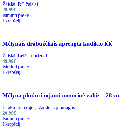
Žaislai
,
RC žaislai
29,99
€
Įsiminti prekę
Į krepšelį
Mėlynais drabužėliais aprengta kūdikio lėlė
Žaislai
,
Lėlės ir priedai
49,99
€
Įsiminti prekę
Į krepšelį
Mėlyna plūduriuojanti motorinė valtis – 28 cm
Lauko pramogos
,
Vandens pramogos
20,99
€
Įsiminti prekę
Į krepšelį