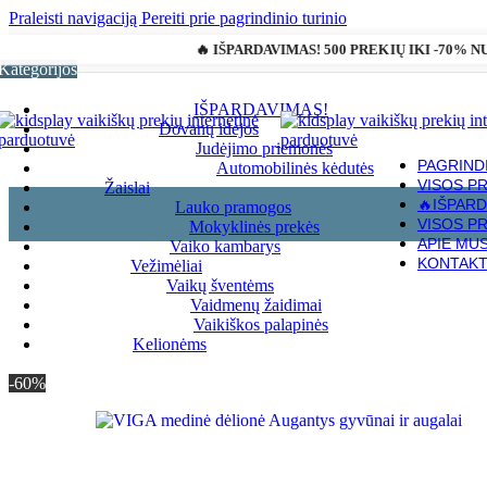
Praleisti navigaciją
Pereiti prie pagrindinio turinio
🔥 IŠPARDAVIMAS! 500 PREKIŲ IKI -70% 
Kategorijos
IŠPARDAVIMAS!
Dovanų idėjos
Judėjimo priemonės
PAGRIND
Automobilinės kėdutės
VISOS P
Žaislai
🔥IŠPARD
Lauko pramogos
VISOS P
Mokyklinės prekės
Pagrindinis
»
Parduotuvė
»
VIGA medinė dėlionė Augantys gyvūnai i
APIE MU
Vaiko kambarys
KONTAKT
Vežimėliai
Vaikų šventėms
Vaidmenų žaidimai
Vaikiškos palapinės
Kelionėms
-60%