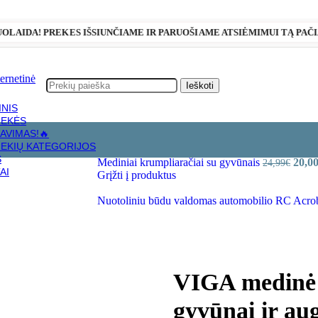
NUOLAIDA! PREKES IŠSIUNČIAME IR PARUOŠIAME ATSIĖMIMUI TĄ PAČIĄ
Ieškoti
INIS
REKĖS
AVIMAS!🔥
REKIŲ KATEGORIJOS
r augalai
S
Mediniai krumpliaračiai su gyvūnais
20,0
24,99
€
AI
Grįžti į produktus
Nuotoliniu būdu valdomas automobilio RC Acrob
VIGA medinė 
gyvūnai ir aug