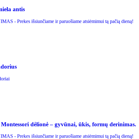
iela antis
S - Prekes išsiunčiame ir paruošiame atsiėmimui tą pačią dieną!
dorius
oriai
tessori dėlionė – gyvūnai, ūkis, formų derinimas.
S - Prekes išsiunčiame ir paruošiame atsiėmimui tą pačią dieną!