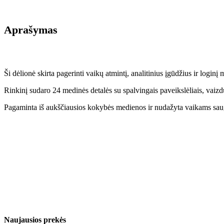
Aprašymas
Ši dėlionė skirta pagerinti vaikų atmintį, analitinius įgūdžius ir loginį
Rinkinį sudaro 24 medinės detalės su spalvingais paveikslėliais, va
Pagaminta iš aukščiausios kokybės medienos ir nudažyta vaikams saugia
Naujausios prekės