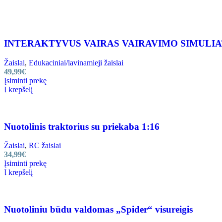
INTERAKTYVUS VAIRAS VAIRAVIMO SIMULI
Žaislai
,
Edukaciniai/lavinamieji žaislai
49,99
€
Įsiminti prekę
Į krepšelį
Nuotolinis traktorius su priekaba 1:16
Žaislai
,
RC žaislai
34,99
€
Įsiminti prekę
Į krepšelį
Nuotoliniu būdu valdomas „Spider“ visureigis