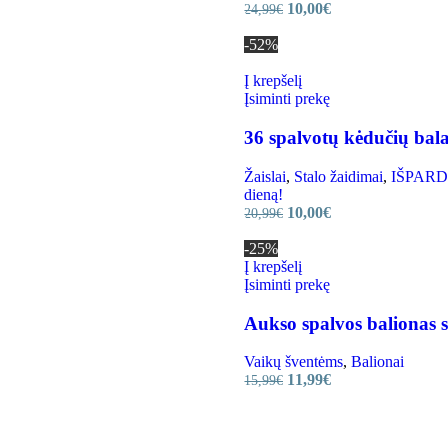
10,00
€
24,99
€
-52%
Į krepšelį
Įsiminti prekę
36 spalvotų kėdučių bal
Žaislai
,
Stalo žaidimai
,
IŠPARDAV
dieną!
10,00
€
20,99
€
-25%
Į krepšelį
Įsiminti prekę
Aukso spalvos balionas s
Vaikų šventėms
,
Balionai
11,99
€
15,99
€