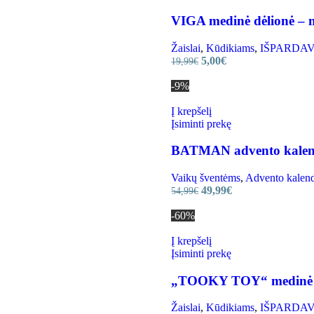
VIGA medinė dėlionė – m
Žaislai
,
Kūdikiams
,
IŠPARDAVIMA
5,00
€
19,99
€
-9%
Į krepšelį
Įsiminti prekę
BATMAN advento kalen
Vaikų šventėms
,
Advento kalend
49,99
€
54,99
€
-60%
Į krepšelį
Įsiminti prekę
„TOOKY TOY“ medinė Mon
Žaislai
,
Kūdikiams
,
IŠPARDAVIMA