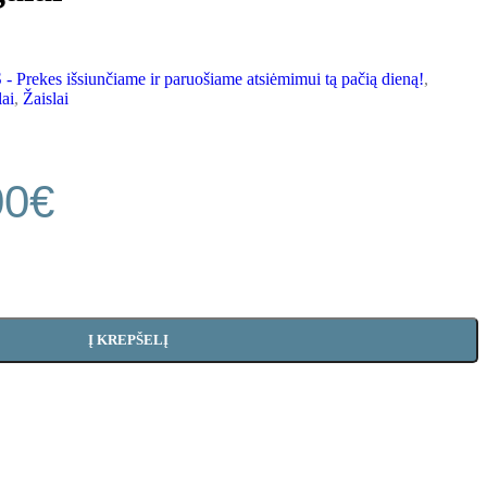
ekes išsiunčiame ir paruošiame atsiėmimui tą pačią dieną!
,
lai
,
Žaislai
00
€
Į KREPŠELĮ