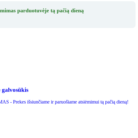
ėmimas parduotuvėje tą pačią dieną
 galvosūkis
- Prekes išsiunčiame ir paruošiame atsiėmimui tą pačią dieną!