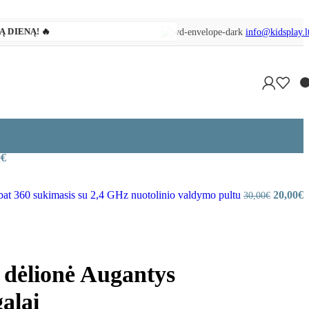
 DIENĄ! 🔥
info@kidsplay.l
0
€
at 360 sukimasis su 2,4 GHz nuotolinio valdymo pultu
20,00
€
30,00
€
dėlionė Augantys
alai