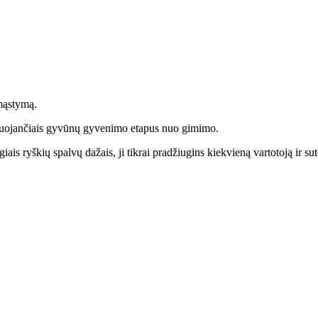
 mąstymą.
izduojančiais gyvūnų gyvenimo etapus nuo gimimo.
is ryškių spalvų dažais, ji tikrai pradžiugins kiekvieną vartotoją ir s