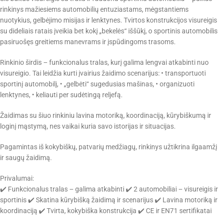
rinkinys mažiesiems automobilių entuziastams, mėgstantiems
nuotykius, gelbėjimo misijas ir lenktynes. Tvirtos konstrukcijos visureigis
su dideliais ratais įveikia bet kokį „bekelės“ iššūkį, o sportinis automobilis
pasiruošęs greitiems manevrams ir įspūdingoms trasoms.
Rinkinio širdis – funkcionalus tralas, kurį galima lengvai atkabinti nuo
visureigio. Tai leidžia kurti įvairius žaidimo scenarijus: • transportuoti
sportinį automobilį, • „gelbėti“ sugedusias mašinas, • organizuoti
lenktynes, • keliauti per sudėtingą reljefą.
Žaidimas su šiuo rinkiniu lavina motoriką, koordinaciją, kūrybiškumą ir
loginį mąstymą, nes vaikai kuria savo istorijas ir situacijas.
Pagamintas iš kokybiškų, patvarių medžiagų, rinkinys užtikrina ilgaamžį
ir saugų žaidimą.
Privalumai:
✔️ Funkcionalus tralas – galima atkabinti ✔️ 2 automobiliai – visureigis ir
sportinis ✔️ Skatina kūrybišką žaidimą ir scenarijus ✔️ Lavina motoriką ir
koordinaciją ✔️ Tvirta, kokybiška konstrukcija ✔️ CE ir EN71 sertifikatai