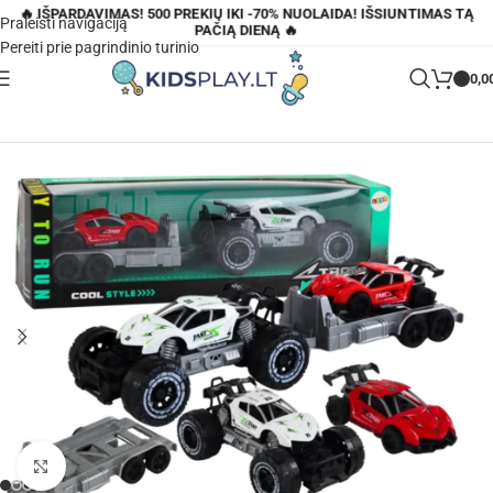
🔥 IŠPARDAVIMAS! 500 PREKIŲ IKI -70% NUOLAIDA! IŠSIUNTIMAS TĄ
Praleisti navigaciją
PAČIĄ DIENĄ 🔥
Pereiti prie pagrindinio turinio
0,0
Pagrindinis
»
Parduotuvė
»
Visureigio ir sportinio auto rinkinys
Padidinti