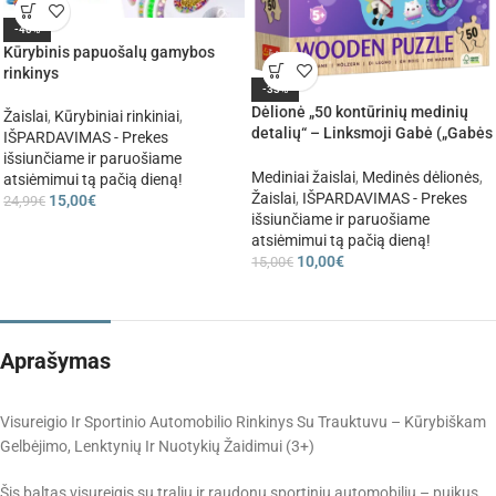
-40%
Kūrybinis papuošalų gamybos
rinkinys
-33%
Dėlionė „50 kontūrinių medinių
Žaislai
,
Kūrybiniai rinkiniai
,
detalių“ – Linksmoji Gabė („Gabės
IŠPARDAVIMAS - Prekes
lėlių namelis“)
išsiunčiame ir paruošiame
Mediniai žaislai
,
Medinės dėlionės
,
atsiėmimui tą pačią dieną!
Žaislai
,
IŠPARDAVIMAS - Prekes
15,00
€
24,99
€
išsiunčiame ir paruošiame
atsiėmimui tą pačią dieną!
10,00
€
15,00
€
Aprašymas
Visureigio Ir Sportinio Automobilio Rinkinys Su Trauktuvu – Kūrybiškam
Gelbėjimo, Lenktynių Ir Nuotykių Žaidimui (3+)
Šis baltas visureigis su traliu ir raudonu sportiniu automobiliu – puikus