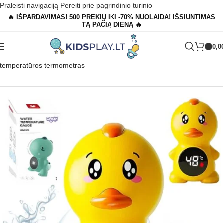
Praleisti navigaciją
Pereiti prie pagrindinio turinio
🔥 IŠPARDAVIMAS! 500 PREKIŲ IKI -70% NUOLAIDA! IŠSIUNTIMAS
TĄ PAČIĄ DIENĄ 🔥
0,0
Pagrindinis
»
Parduotuvė
»
WOOPIE BABY anties vandens
temperatūros termometras