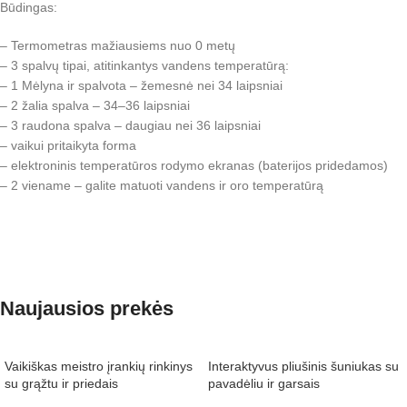
Būdingas:
– Termometras mažiausiems nuo 0 metų
– 3 spalvų tipai, atitinkantys vandens temperatūrą:
– 1 Mėlyna ir spalvota – žemesnė nei 34 laipsniai
– 2 žalia spalva – 34–36 laipsniai
– 3 raudona spalva – daugiau nei 36 laipsniai
– vaikui pritaikyta forma
– elektroninis temperatūros rodymo ekranas (baterijos pridedamos)
– 2 viename – galite matuoti vandens ir oro temperatūrą
Naujausios prekės
Vaikiškas meistro įrankių rinkinys
Interaktyvus pliušinis šuniukas su
su grąžtu ir priedais
pavadėliu ir garsais