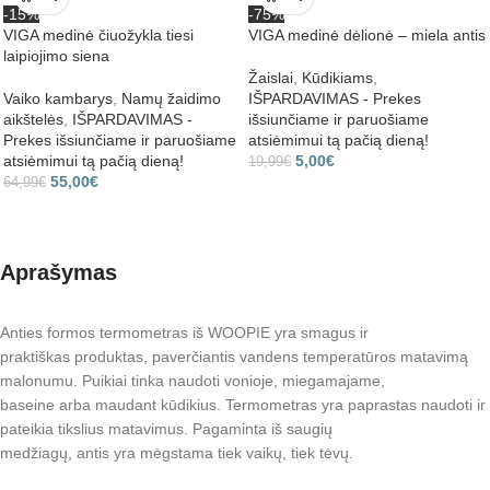
-15%
-75%
VIGA medinė čiuožykla tiesi
VIGA medinė dėlionė – miela antis
laipiojimo siena
Žaislai
,
Kūdikiams
,
Vaiko kambarys
,
Namų žaidimo
IŠPARDAVIMAS - Prekes
aikštelės
,
IŠPARDAVIMAS -
išsiunčiame ir paruošiame
Prekes išsiunčiame ir paruošiame
atsiėmimui tą pačią dieną!
atsiėmimui tą pačią dieną!
5,00
€
19,99
€
55,00
€
64,99
€
Aprašymas
Anties formos termometras iš WOOPIE yra smagus ir
praktiškas produktas, paverčiantis vandens temperatūros matavimą
malonumu. Puikiai tinka naudoti vonioje, miegamajame,
baseine arba maudant kūdikius. Termometras yra paprastas naudoti ir
pateikia tikslius matavimus. Pagaminta iš saugių
medžiagų, antis yra mėgstama tiek vaikų, tiek tėvų.