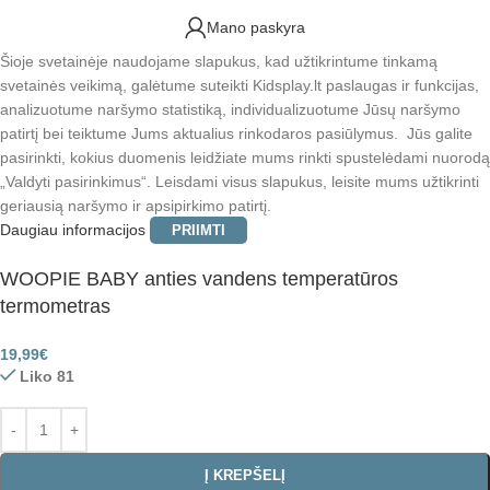
Mano paskyra
Šioje svetainėje naudojame slapukus, kad užtikrintume tinkamą
svetainės veikimą, galėtume suteikti Kidsplay.lt paslaugas ir funkcijas,
analizuotume naršymo statistiką, individualizuotume Jūsų naršymo
patirtį bei teiktume Jums aktualius rinkodaros pasiūlymus. Jūs galite
pasirinkti, kokius duomenis leidžiate mums rinkti spustelėdami nuorodą
„Valdyti pasirinkimus“. Leisdami visus slapukus, leisite mums užtikrinti
geriausią naršymo ir apsipirkimo patirtį.
Daugiau informacijos
PRIIMTI
WOOPIE BABY anties vandens temperatūros
termometras
19,99
€
Liko 81
Į KREPŠELĮ