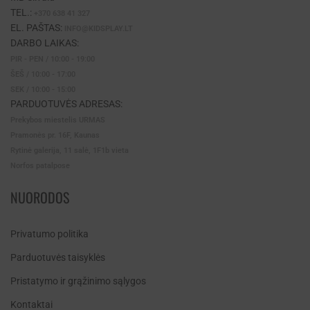
TEL.:
+370 638 41 327
EL. PAŠTAS:
INFO@KIDSPLAY.LT
DARBO LAIKAS:
PIR - PEN / 10:00 - 19:00
ŠEŠ / 10:00 - 17:00
SEK / 10:00 - 15:00
PARDUOTUVĖS ADRESAS:
Prekybos miestelis URMAS
Pramonės pr. 16F, Kaunas
Rytinė galerija, 11 salė, 1F1b vieta
Norfos patalpose
NUORODOS
Privatumo politika
Parduotuvės taisyklės
Pristatymo ir grąžinimo sąlygos
Kontaktai