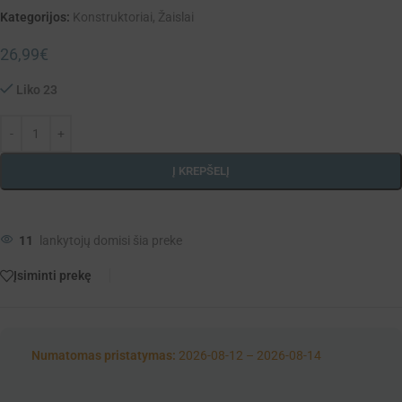
Kategorijos:
Konstruktoriai
,
Žaislai
26,99
€
Liko 23
Į KREPŠELĮ
11
lankytojų domisi šia preke
Įsiminti prekę
Numatomas pristatymas:
2026-08-12 – 2026-08-14