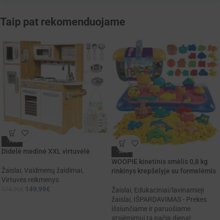
Taip pat rekomenduojame
-14%
Didelė medinė XXL virtuvėlė
-50%
WOOPIE kinetinis smėlis 0,8 kg
Žaislai
,
Vaidmenų žaidimai
,
rinkinys krepšelyje su formelėmis
Virtuvės reikmenys
149,99
€
174,99
€
Žaislai
,
Edukaciniai/lavinamieji
žaislai
,
IŠPARDAVIMAS - Prekes
išsiunčiame ir paruošiame
atsiėmimui tą pačią dieną!