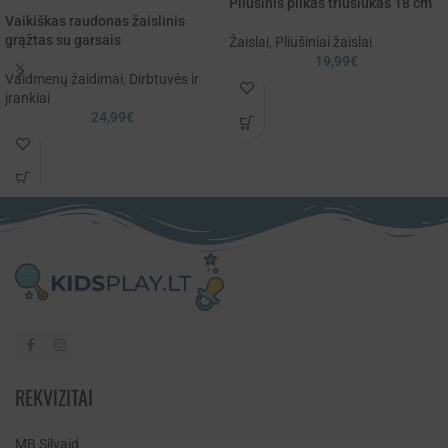
Pliušinis pilkas triušiukas 18 cm
Vaikiškas raudonas žaislinis
grąžtas su garsais
Žaislai
,
Pliušiniai žaislai
19,99
€
Vaidmenų žaidimai
,
Dirbtuvės ir
įrankiai
24,99
€
REKVIZITAI
MB Silvaid