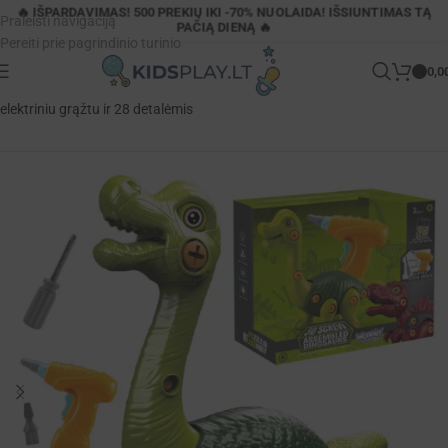
🔥 IŠPARDAVIMAS! 500 PREKIŲ IKI -70% NUOLAIDA! IŠSIUNTIMAS TĄ
Praleisti navigaciją
PAČIĄ DIENĄ 🔥
Pereiti prie pagrindinio turinio
0,0
Pagrindinis
»
Parduotuvė
»
Woopie „Brachiozauras“ – konstruktorius su
elektriniu grąžtu ir 28 detalėmis