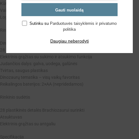
Kūrybiškumą – kuriant žaidimo scenarijus su dinozauru
Gauti nuolaidą
Vaizduotę – žaidžiant su „gyvu“ Brachiozauru
Loginį mąstymą – suprantant, kaip detalės jungiasi tarpusavyje
Sutinku su
Parduotuvės taisyklėmis ir privatumo
politika
Rinkinio ypatybės
Daugiau neberodyti
Dinozaurų konstruktorius vaikams nuo 3 metų
28 spalvingos detalės surinkimui
Elektrinis grąžtas su sukimo ir atsukimo funkcija
Judančios dalys: galva, uodega, galūnės
Tvirtas, saugus plastikas
Dinozaurų tematika – visų vaikų favoritas
Reikalingos baterijos: 2×AA (nepridedamos)
Rinkinio sudėtis
28 plastikinės detalės Brachiozaurui surinkti
Atsuktuvas
Elektrinis grąžtas su antgaliu
Specifikacija