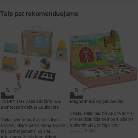
Taip pat rekomenduojame
-33%
-50%
TOOKY TOY Žaislu dėžutė XXL
Magnetinis ūkio galvosūkis
Montessori dėžutė Edukacinė
6in1 Sensorinė 0-6 mėn.
Žaislai
,
Dėlionės
,
IŠPARDAVIMAS -
Prekes išsiunčiame ir paruošiame
Vaikų šventėms
,
Dovanų idėjos
,
atsiėmimui tą pačią dieną!
Dovanų idėjos berniukams
,
Dovanų
15,00
€
29,99
€
idėjos mergaitėms
,
Žaislai
,
Kūdikiams
,
Žaislų komplektai
,