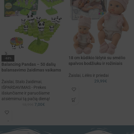
18 cm kūdikio lėlytė su smėlio
-63%
spalvos bodžiuku ir rožiniais
Balancing Pandas – 50 dalių
akcentais
balansavimo žaidimas vaikams
Žaislai
,
Lėlės ir priedai
29,99
€
Žaislai
,
Stalo žaidimai
,
IŠPARDAVIMAS - Prekes
išsiunčiame ir paruošiame
atsiėmimui tą pačią dieną!
7,00
€
18,99
€