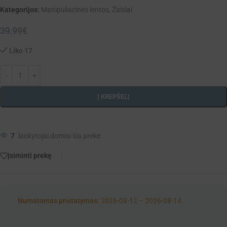
Kategorijos:
Manipuliacinės lentos
,
Žaislai
39,99
€
Liko 17
Į KREPŠELĮ
7
lankytojai domisi šia preke
Įsiminti prekę
Numatomas pristatymas:
2026-08-12 – 2026-08-14