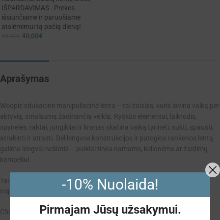
IŠPARDAVIMAS - Prekes
išsiunčiame ir paruošiame
atsiėmimui tą pačią dieną!
40,00
€
59,99
€
Aprašymas
Woopie edukacinė manipuliacinė lenta – tai žaislas, kuris lavina vaiką per
aktyvią, smalsumą žadinančią veiklą. Ryškūs elementai, laikrodis,
spynelės, raktai, jungikliai ir kranas skatina vaiką tyrinėti, sukti, spausti,
atrakinti ir atrasti. Dėl lengvos konstrukcijos ir patogios rankenos lentą
galima lengvai nešiotis – puikiai tinka namams, kelionėms ar žaidimų
kampeliui.
-10% Nuolaida!
Tai puikus edukacinis žaislas, kuris vienu metu lavina motoriką, loginį
mąstymą ir savarankiškumą.
Pirmajam Jūsų užsakymui.
Charakteristikos