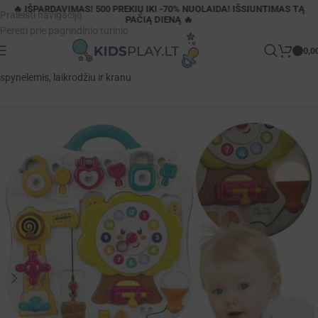
🔥 IŠPARDAVIMAS! 500 PREKIŲ IKI -70% NUOLAIDA! IŠSIUNTIMAS TĄ
Praleisti navigaciją
PAČIĄ DIENĄ 🔥
Pereiti prie pagrindinio turinio
0,0
Pagrindinis
»
Parduotuvė
»
Woopie edukacinė manipuliacinė lenta su
spynelėmis, laikrodžiu ir kranu