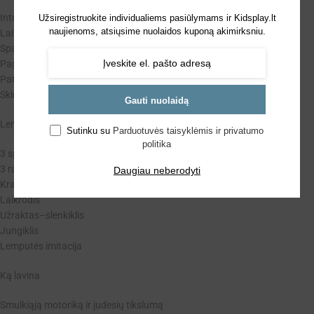
Interaktyvi edukacinė lenta su įvairiais elementais
Užsiregistruokite individualiems pasiūlymams ir Kidsplay.lt
naujienoms, atsiųsime nuolaidos kuponą akimirksniu.
Laikrodis su judančiomis rodyklėmis
Spalvoti raktai, spynelės, jungikliai ir ratukai
Pagaminta iš saugaus, tvirto plastiko
Patogi rankena nešiojimui
Skirta vaikams nuo 1 metų
Gauti nuolaidą
Lentos elementai
Sutinku su
Parduotuvės taisyklėmis ir privatumo
politika
3 spynelės
3 raktai
Daugiau neberodyti
Kranas su judančia virve ir ratukais
Laikrodis
Užraktas–slenkiklis
Jungiklis
Lemputės imitacija
Ką lavina
Smulkiąją motoriką ir judesių tikslumą