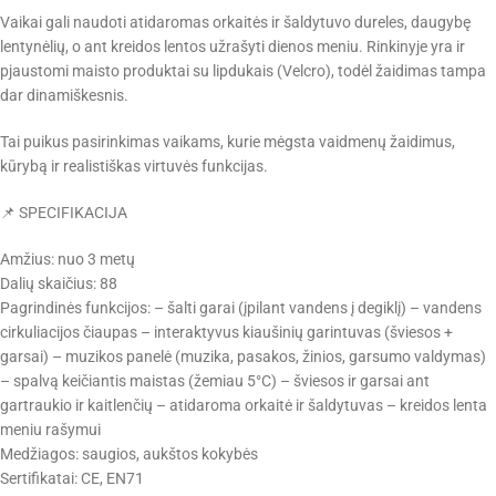
Vaikai gali naudoti atidaromas orkaitės ir šaldytuvo dureles, daugybę
lentynėlių, o ant kreidos lentos užrašyti dienos meniu. Rinkinyje yra ir
pjaustomi maisto produktai su lipdukais (Velcro), todėl žaidimas tampa
dar dinamiškesnis.
Tai puikus pasirinkimas vaikams, kurie mėgsta vaidmenų žaidimus,
kūrybą ir realistiškas virtuvės funkcijas.
📌 SPECIFIKACIJA
Amžius: nuo 3 metų
Dalių skaičius: 88
Pagrindinės funkcijos: – šalti garai (įpilant vandens į degiklį) – vandens
cirkuliacijos čiaupas – interaktyvus kiaušinių garintuvas (šviesos +
garsai) – muzikos panelė (muzika, pasakos, žinios, garsumo valdymas)
– spalvą keičiantis maistas (žemiau 5°C) – šviesos ir garsai ant
gartraukio ir kaitlenčių – atidaroma orkaitė ir šaldytuvas – kreidos lenta
meniu rašymui
Medžiagos: saugios, aukštos kokybės
Sertifikatai: CE, EN71