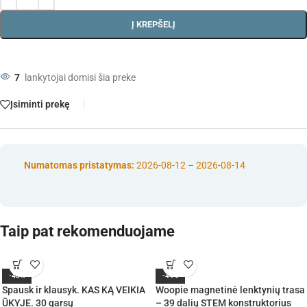
Į KREPŠELĮ
7
lankytojai domisi šia preke
Įsiminti prekę
Numatomas pristatymas:
2026-08-12 – 2026-08-14
Taip pat rekomenduojame
-40%
-44%
Spausk ir klausyk. KAS KĄ VEIKIA
Woopie magnetinė lenktynių trasa
ŪKYJE. 30 garsų
– 39 dalių STEM konstruktorius