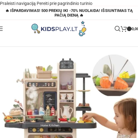
Praleisti navigaciją
Pereiti prie pagrindinio turinio
🔥 IŠPARDAVIMAS! 500 PREKIŲ IKI -70% NUOLAIDA! IŠSIUNTIMAS TĄ
PAČIĄ DIENĄ 🔥
0,0
Pagrindinis
»
Parduotuvė
»
Woopie interaktyvi virtuvė vaikams – 88 dalių