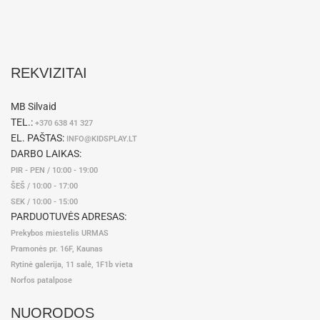
REKVIZITAI
MB Silvaid
TEL.:
+370 638 41 327
EL. PAŠTAS:
INFO@KIDSPLAY.LT
DARBO LAIKAS:
PIR - PEN / 10:00 - 19:00
ŠEŠ / 10:00 - 17:00
SEK / 10:00 - 15:00
PARDUOTUVĖS ADRESAS:
Prekybos miestelis URMAS
Pramonės pr. 16F, Kaunas
Rytinė galerija, 11 salė, 1F1b vieta
Norfos patalpose
NUORODOS