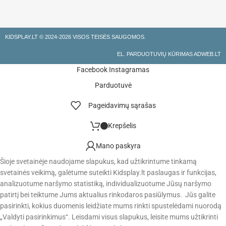
KIDSPLAY.LT ©
2024-2026 VISOS TEISĖS SAUGOMOS.
EL. PARDUOTUVIŲ KŪRIMAS ADWEB.LT
Facebook
Instagramas
Parduotuvė
Pageidavimų sąrašas
Krepšelis
Mano paskyra
Šioje svetainėje naudojame slapukus, kad užtikrintume tinkamą
svetainės veikimą, galėtume suteikti Kidsplay.lt paslaugas ir funkcijas,
analizuotume naršymo statistiką, individualizuotume Jūsų naršymo
patirtį bei teiktume Jums aktualius rinkodaros pasiūlymus. Jūs galite
pasirinkti, kokius duomenis leidžiate mums rinkti spustelėdami nuorodą
„Valdyti pasirinkimus“. Leisdami visus slapukus, leisite mums užtikrinti