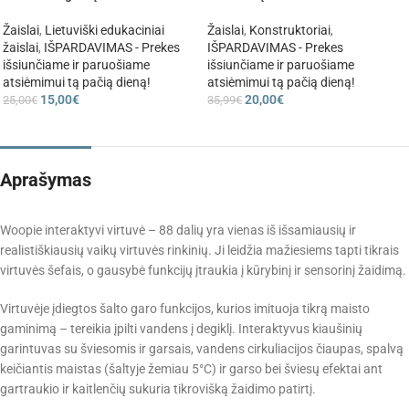
Žaislai
,
Lietuviški edukaciniai
Žaislai
,
Konstruktoriai
,
žaislai
,
IŠPARDAVIMAS - Prekes
IŠPARDAVIMAS - Prekes
išsiunčiame ir paruošiame
išsiunčiame ir paruošiame
atsiėmimui tą pačią dieną!
atsiėmimui tą pačią dieną!
15,00
€
20,00
€
25,00
€
35,99
€
Aprašymas
Woopie interaktyvi virtuvė – 88 dalių yra vienas iš išsamiausių ir
realistiškiausių vaikų virtuvės rinkinių. Ji leidžia mažiesiems tapti tikrais
virtuvės šefais, o gausybė funkcijų įtraukia į kūrybinį ir sensorinį žaidimą.
Virtuvėje įdiegtos šalto garo funkcijos, kurios imituoja tikrą maisto
gaminimą – tereikia įpilti vandens į degiklį. Interaktyvus kiaušinių
garintuvas su šviesomis ir garsais, vandens cirkuliacijos čiaupas, spalvą
keičiantis maistas (šaltyje žemiau 5°C) ir garso bei šviesų efektai ant
gartraukio ir kaitlenčių sukuria tikrovišką žaidimo patirtį.