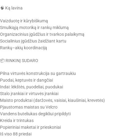
🧠 Ką lavina
Vaizduotę ir kūrybiškumą
Smulkiąją motoriką ir rankų miklumą
Organizacinius įgūdžius ir tvarkos palaikymą
Socialinius įgūdžius žaidžiant kartu
Rankų–akių koordinaciją
📦 RINKINĮ SUDARO
Pilna virtuvės konstrukcija su gartraukiu
Puodai, keptuvės ir dangčiai
Indai: lėkštės, puodeliai, puodukai
Stalo įrankiai ir virtuvės įrankiai
Maisto produktai (daržovės, vaisiai, kiaušiniai, krevetės)
Pjaustomas maistas su Velcro
Vandens buteliukas degikliui pripildyti
Kreida ir trintukas
Popieriniai maketai ir prieskoniai
Iš viso 88 priedai