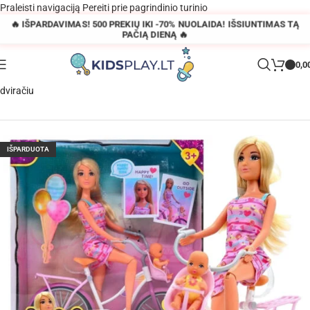
Praleisti navigaciją
Pereiti prie pagrindinio turinio
🔥 IŠPARDAVIMAS! 500 PREKIŲ IKI -70% NUOLAIDA! IŠSIUNTIMAS TĄ
PAČIĄ DIENĄ 🔥
0,0
Pagrindinis
»
Parduotuvė
»
Woopie lėlė‑mama su kūdikiu ir miesto
dviračiu
IŠPARDUOTA