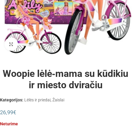
Padidinti
Woopie lėlė‑mama su kūdikiu
ir miesto dviračiu
Kategorijos:
Lėlės ir priedai
,
Žaislai
26,99
€
Neturime