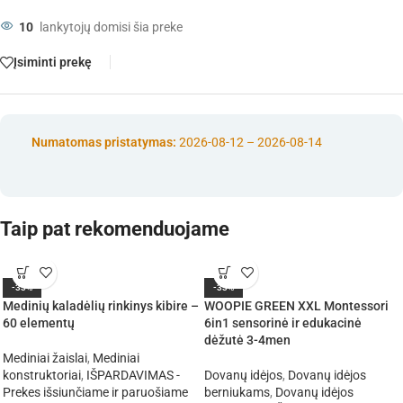
10
lankytojų domisi šia preke
Įsiminti prekę
Numatomas pristatymas:
2026-08-12 – 2026-08-14
Taip pat rekomenduojame
-33%
-33%
Medinių kaladėlių rinkinys kibire –
WOOPIE GREEN XXL Montessori
60 elementų
6in1 sensorinė ir edukacinė
dėžutė 3-4men
Mediniai žaislai
,
Mediniai
konstruktoriai
,
IŠPARDAVIMAS -
Dovanų idėjos
,
Dovanų idėjos
Prekes išsiunčiame ir paruošiame
berniukams
,
Dovanų idėjos