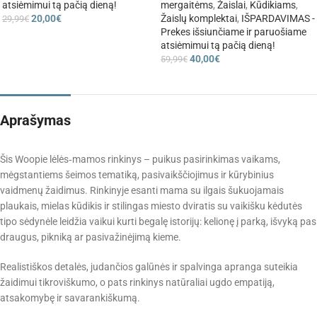
atsiėmimui tą pačią dieną!
mergaitėms
,
Žaislai
,
Kūdikiams
,
20,00
€
Žaislų komplektai
,
IŠPARDAVIMAS -
29,99
€
Prekes išsiunčiame ir paruošiame
atsiėmimui tą pačią dieną!
40,00
€
59,99
€
Aprašymas
Šis Woopie lėlės‑mamos rinkinys – puikus pasirinkimas vaikams,
mėgstantiems šeimos tematiką, pasivaikščiojimus ir kūrybinius
vaidmenų žaidimus. Rinkinyje esanti mama su ilgais šukuojamais
plaukais, mielas kūdikis ir stilingas miesto dviratis su vaikišku kėdutės
tipo sėdynėle leidžia vaikui kurti begalę istorijų: kelionę į parką, išvyką pas
draugus, pikniką ar pasivažinėjimą kieme.
Realistiškos detalės, judančios galūnės ir spalvinga apranga suteikia
žaidimui tikroviškumo, o pats rinkinys natūraliai ugdo empatiją,
atsakomybę ir savarankiškumą.