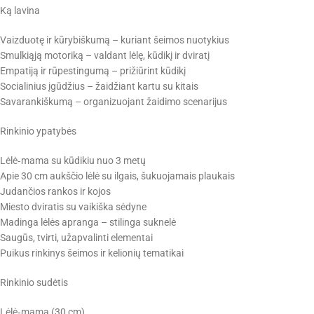
Ką lavina
Vaizduotę ir kūrybiškumą – kuriant šeimos nuotykius
Smulkiąją motoriką – valdant lėlę, kūdikį ir dviratį
Empatiją ir rūpestingumą – prižiūrint kūdikį
Socialinius įgūdžius – žaidžiant kartu su kitais
Savarankiškumą – organizuojant žaidimo scenarijus
Rinkinio ypatybės
Lėlė‑mama su kūdikiu nuo 3 metų
Apie 30 cm aukščio lėlė su ilgais, šukuojamais plaukais
Judančios rankos ir kojos
Miesto dviratis su vaikiška sėdyne
Madinga lėlės apranga – stilinga suknelė
Saugūs, tvirti, užapvalinti elementai
Puikus rinkinys šeimos ir kelionių tematikai
Rinkinio sudėtis
Lėlė‑mama (30 cm)