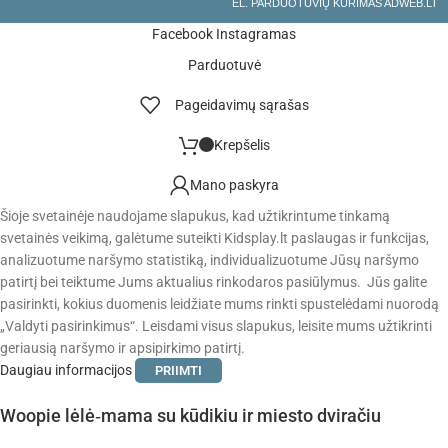
EL. PARDUOTUVIŲ KŪRIMAS ADWEB.LT
Facebook
Instagramas
Parduotuvė
Pageidavimų sąrašas
Krepšelis
Mano paskyra
Šioje svetainėje naudojame slapukus, kad užtikrintume tinkamą
svetainės veikimą, galėtume suteikti Kidsplay.lt paslaugas ir funkcijas,
analizuotume naršymo statistiką, individualizuotume Jūsų naršymo
patirtį bei teiktume Jums aktualius rinkodaros pasiūlymus. Jūs galite
pasirinkti, kokius duomenis leidžiate mums rinkti spustelėdami nuorodą
„Valdyti pasirinkimus“. Leisdami visus slapukus, leisite mums užtikrinti
geriausią naršymo ir apsipirkimo patirtį.
Daugiau informacijos
PRIIMTI
Woopie lėlė‑mama su kūdikiu ir miesto dviračiu