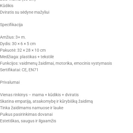
Kūdikis
Dviratis su sėdyne mažyliui
Specifikacija
Amžius: 3+ m.
Dydis: 30 × 6 × 5 cm
Pakuotė: 32 × 28 × 10 cm
Medžiaga: plastikas + tekstilė
Funkcijos: vaidmenų žaidimai, motorika, emocinis vystymasis
Sertifikatai: CE, EN71
Privalumai
Vienas rinkinys – mama + kūdikis + dviratis
Skatina empatiją, atsakomybę ir kūrybišką žaidimą
Tinka žaidimams namuose ir lauke
Puikus pasirinkimas dovanai
Estetiškas, saugus ir ilgaamžis