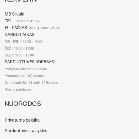
MB Silvaid
TEL.:
+370 638 41 327
EL. PAŠTAS:
INFO@KIDSPLAY.LT
DARBO LAIKAS:
PIR - PEN / 10:00 - 19:00
ŠEŠ / 10:00 - 17:00
SEK / 10:00 - 15:00
PARDUOTUVĖS ADRESAS:
Prekybos miestelis URMAS
Pramonės pr. 16F, Kaunas
Rytinė galerija, 11 salė, 1F1b vieta
Norfos patalpose
NUORODOS
Privatumo politika
Parduotuvės taisyklės