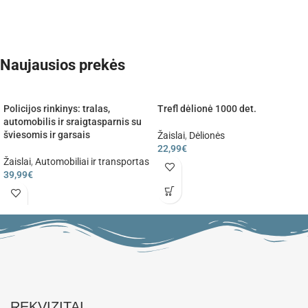
Naujausios prekės
Policijos rinkinys: tralas,
Trefl dėlionė 1000 det.
automobilis ir sraigtasparnis su
šviesomis ir garsais
Žaislai
,
Dėlionės
22,99
€
Žaislai
,
Automobiliai ir transportas
39,99
€
REKVIZITAI