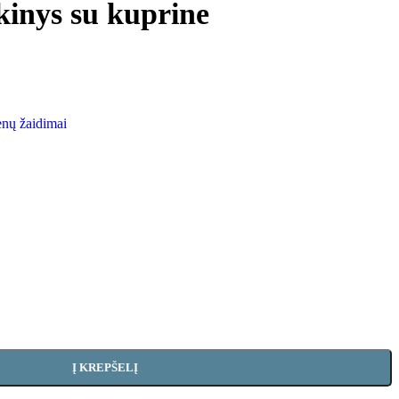
nkinys su kuprine
nų žaidimai
Į KREPŠELĮ