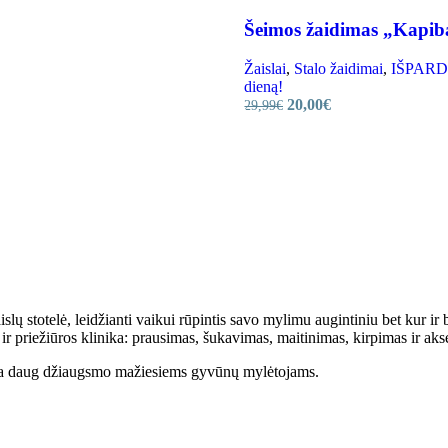
Šeimos žaidimas „Kapiba
Žaislai
,
Stalo žaidimai
,
IŠPARDAV
dieną!
20,00
€
29,99
€
lų stotelė, leidžianti vaikui rūpintis savo mylimu augintiniu bet kur ir 
 ir priežiūros klinika: prausimas, šukavimas, maitinimas, kirpimas ir ak
kia daug džiaugsmo mažiesiems gyvūnų mylėtojams.