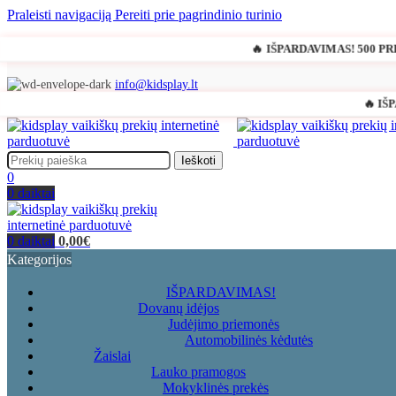
Praleisti navigaciją
Pereiti prie pagrindinio turinio
🔥 IŠPARDAVIMAS! 500 P
info@kidsplay.lt
🔥 I
Ieškoti
0
0
daiktai
0
daiktai
0,00
€
Kategorijos
IŠPARDAVIMAS!
Dovanų idėjos
Judėjimo priemonės
Automobilinės kėdutės
Žaislai
Lauko pramogos
Mokyklinės prekės