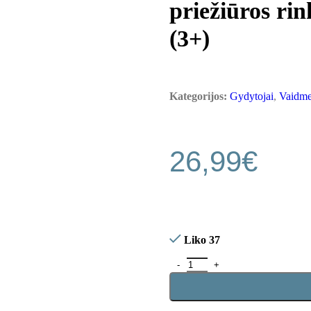
priežiūros ri
(3+)
Kategorijos:
Gydytojai
,
Vaidme
26,99
€
Liko 37