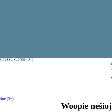
kinys su kuprine (3+)
Woopie nešio