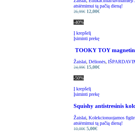
Žaislai
,
Edukaciniai/lavinamieji 
atsiėmimui tą pačią dieną!
12,00
€
26,99
€
-40%
Į krepšelį
Įsiminti prekę
TOOKY TOY magnetinė d
Žaislai
,
Dėlionės
,
IŠPARDAVIMAS 
15,00
€
24,99
€
-50%
Į krepšelį
Įsiminti prekę
Squishy antistresinis ko
Žaislai
,
Kolekcionuojamos figūr
atsiėmimui tą pačią dieną!
5,00
€
10,00
€