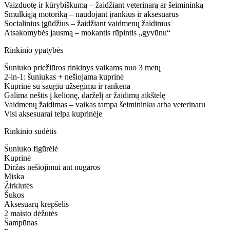
Vaizduotę ir kūrybiškumą – žaidžiant veterinarą ar šeimininką
Smulkiąją motoriką – naudojant įrankius ir aksesuarus
Socialinius įgūdžius – žaidžiant vaidmenų žaidimus
Atsakomybės jausmą – mokantis rūpintis „gyvūnu“
Rinkinio ypatybės
Šuniuko priežiūros rinkinys vaikams nuo 3 metų
2‑in‑1: šuniukas + nešiojama kuprinė
Kuprinė su saugiu užsegimu ir rankena
Galima neštis į kelionę, darželį ar žaidimų aikštelę
Vaidmenų žaidimas – vaikas tampa šeimininku arba veterinaru
Visi aksesuarai telpa kuprinėje
Rinkinio sudėtis
Šuniuko figūrėlė
Kuprinė
Diržas nešiojimui ant nugaros
Miska
Žirklutės
Šukos
Aksesuarų krepšelis
2 maisto dėžutės
Šampūnas