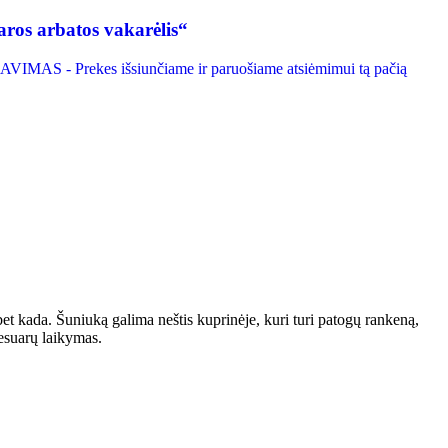
ros arbatos vakarėlis“
IMAS - Prekes išsiunčiame ir paruošiame atsiėmimui tą pačią
bet kada. Šuniuką galima neštis kuprinėje, kuri turi patogų rankeną,
sesuarų laikymas.