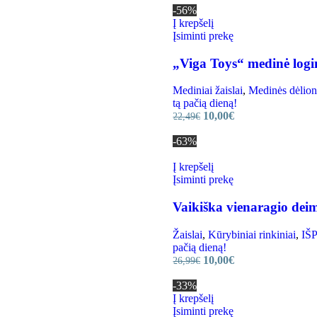
-56%
Į krepšelį
Įsiminti prekę
„Viga Toys“ medinė login
Mediniai žaislai
,
Medinės dėlion
tą pačią dieną!
10,00
€
22,49
€
-63%
Į krepšelį
Įsiminti prekę
Vaikiška vienaragio dei
Žaislai
,
Kūrybiniai rinkiniai
,
IŠP
pačią dieną!
10,00
€
26,99
€
-33%
Į krepšelį
Įsiminti prekę