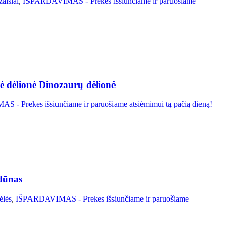
žaislai
,
IŠPARDAVIMAS - Prekes išsiunčiame ir paruošiame
ėlionė Dinozaurų dėlionė
- Prekes išsiunčiame ir paruošiame atsiėmimui tą pačią dieną!
ldūnas
ėlės
,
IŠPARDAVIMAS - Prekes išsiunčiame ir paruošiame