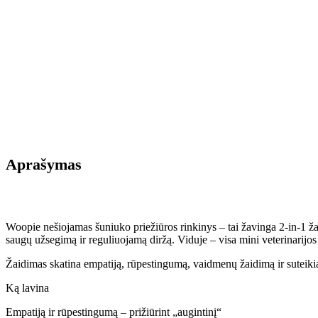
Aprašymas
Woopie nešiojamas šuniuko priežiūros rinkinys – tai žavinga 2‑in‑1 žais
saugų užsegimą ir reguliuojamą diržą. Viduje – visa mini veterinarijos
Žaidimas skatina empatiją, rūpestingumą, vaidmenų žaidimą ir sutei
Ką lavina
Empatiją ir rūpestingumą – prižiūrint „augintinį“