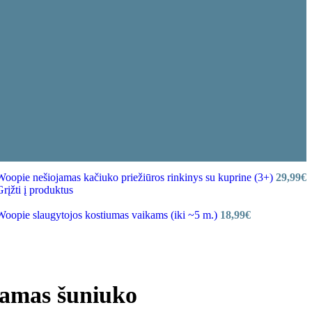
Woopie nešiojamas kačiuko priežiūros rinkinys su kuprine (3+)
29,99
€
Grįžti į produktus
Woopie slaugytojos kostiumas vaikams (iki ~5 m.)
18,99
€
jamas šuniuko