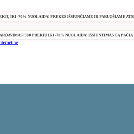
REKIŲ IKI -70% NUOLAIDA! PREKES IŠSIUNČIAME IR PARUOŠIAME ATSI
ŠPARDAVIMAS! 500 PREKIŲ IKI -70% NUOLAIDA! IŠSIUNTIMAS TĄ PAČIĄ 