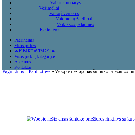
Vaiko kambarys
Vežimėliai
Vaikų šventėms
Vaidmenų žaidimai
Vaikiškos palapinės
Kelionėms
Pagrindinis
Visos prekės
🔥IŠPARDAVIMAS!🔥
Visos prekių kategorijos
Apie mus
Kontaktai
Pagrindinis
»
Parduotuvė
»
Woopie nešiojamas šuniuko priežiūros rin