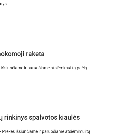
enys
mokomoji raketa
išsiunčiame ir paruošiame atsiėmimui tą pačią
 rinkinys spalvotos kiaulės
Prekes išsiunčiame ir paruošiame atsiėmimui tą