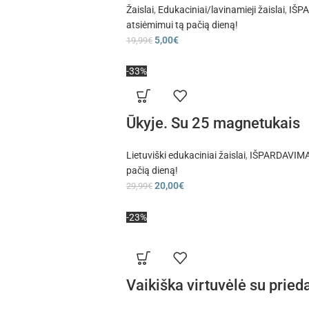
Žaislai
,
Edukaciniai/lavinamieji žaislai
,
IŠPA
atsiėmimui tą pačią dieną!
5,00
€
19,99
€
-33%
Ūkyje. Su 25 magnetukais
Lietuviški edukaciniai žaislai
,
IŠPARDAVIMAS 
pačią dieną!
20,00
€
29,99
€
-23%
Vaikiška virtuvėlė su pried