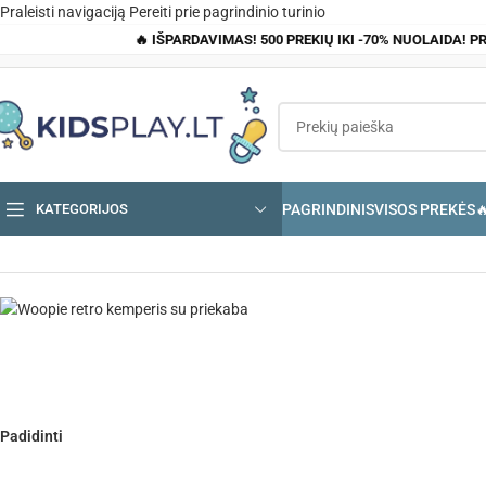
Praleisti navigaciją
Pereiti prie pagrindinio turinio
🔥 IŠPARDAVIMAS! 500 PREKIŲ IKI -70% NUOLAIDA! P
PAGRINDINIS
VISOS PREKĖS

KATEGORIJOS
Pagrindinis
»
Parduotuvė
»
Woopie retro kemperis su priekaba
Padidinti