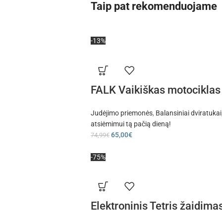
Taip pat rekomenduojame
-13%
FALK Vaikiškas motociklas s
Judėjimo priemonės
,
Balansiniai dviratukai
atsiėmimui tą pačią dieną!
65,00
€
74,99
€
-75%
Elektroninis Tetris žaidim