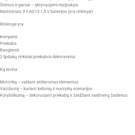
Šviesos ir garsai – aktyvuojami mygtukais
Maitinimas: 3 × AG13 1,5 V baterijos (yra rinkinyje)
Rinkinyje yra
Kemperis
Priekaba
Banglentė
2 lipdukų rinkiniai priekabos dekoravimui
Ką lavina
Motoriką – valdant atidaromus elementus
Vaizduotę – kuriant kelionių ir nuotykių scenarijus
Kūrybiškumą – dekoruojant priekabą ir žaidžiant vaidmenų žaidimus