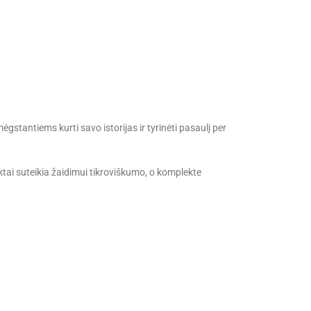
ėgstantiems kurti savo istorijas ir tyrinėti pasaulį per
ektai suteikia žaidimui tikroviškumo, o komplekte