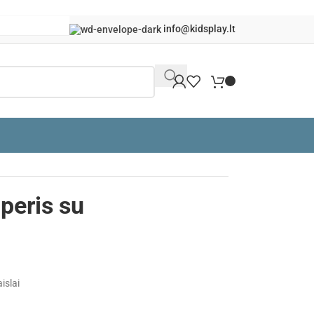
info@kidsplay.lt
Grįžti į produktus
peris su
islai