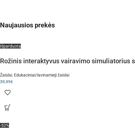
Naujausios prekės
Išparduota
Rožinis interaktyvus vairavimo simuliatorius 
Žaislai
,
Edukaciniai/lavinamieji žaislai
39,99
€
-52%