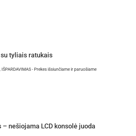
u tyliais ratukais
,
IŠPARDAVIMAS - Prekes išsiunčiame ir paruošiame
as – nešiojama LCD konsolė juoda