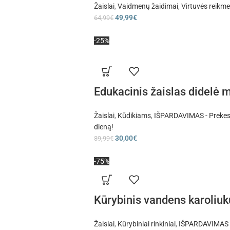
Žaislai
,
Vaidmenų žaidimai
,
Virtuvės reikm
49,99
€
64,99
€
-25%
Edukacinis žaislas didelė 
Žaislai
,
Kūdikiams
,
IŠPARDAVIMAS - Prekes 
dieną!
30,00
€
39,99
€
-75%
Kūrybinis vandens karoliukų
Žaislai
,
Kūrybiniai rinkiniai
,
IŠPARDAVIMAS - 