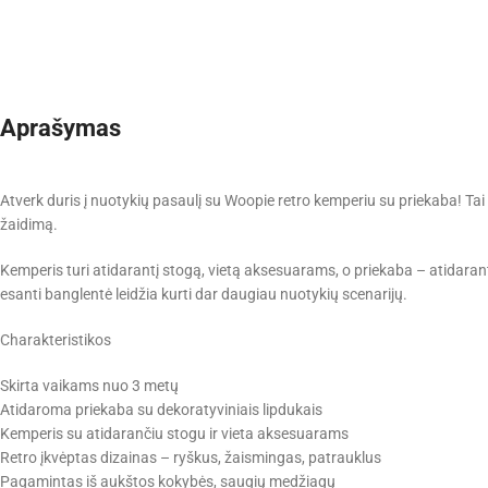
Aprašymas
Atverk duris į nuotykių pasaulį su Woopie retro kemperiu su priekaba! Tai s
žaidimą.
Kemperis turi atidarantį stogą, vietą aksesuarams, o priekaba – atidarantį
esanti banglentė leidžia kurti dar daugiau nuotykių scenarijų.
Charakteristikos
Skirta vaikams nuo 3 metų
Atidaroma priekaba su dekoratyviniais lipdukais
Kemperis su atidarančiu stogu ir vieta aksesuarams
Retro įkvėptas dizainas – ryškus, žaismingas, patrauklus
Pagamintas iš aukštos kokybės, saugių medžiagų