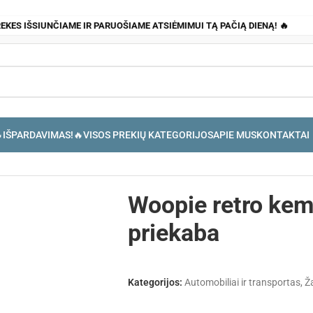
REKES IŠSIUNČIAME IR PARUOŠIAME ATSIĖMIMUI TĄ PAČIĄ DIENĄ! 🔥
IŠPARDAVIMAS!🔥
VISOS PREKIŲ KATEGORIJOS
APIE MUS
KONTAKTAI
Woopie retro kem
priekaba
Kategorijos:
Automobiliai ir transportas
,
Ža