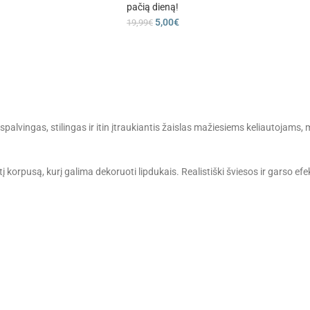
pačią dieną!
5,00
€
19,99
€
palvingas, stilingas ir itin įtraukiantis žaislas mažiesiems keliautojams, m
 korpusą, kurį galima dekoruoti lipdukais. Realistiški šviesos ir garso ef