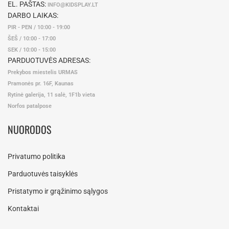
EL. PAŠTAS:
INFO@KIDSPLAY.LT
DARBO LAIKAS:
PIR - PEN / 10:00 - 19:00
ŠEŠ / 10:00 - 17:00
SEK / 10:00 - 15:00
PARDUOTUVĖS ADRESAS:
Prekybos miestelis URMAS
Pramonės pr. 16F, Kaunas
Rytinė galerija, 11 salė, 1F1b vieta
Norfos patalpose
NUORODOS
Privatumo politika
Parduotuvės taisyklės
Pristatymo ir grąžinimo sąlygos
Kontaktai