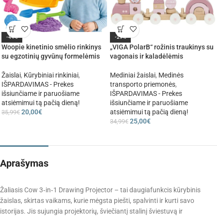
-44%
-29%
Woopie kinetinio smėlio rinkinys
„VIGA PolarB“ rožinis traukinys su
su egzotinių gyvūnų formelėmis
vagonais ir kaladėlėmis
Žaislai
,
Kūrybiniai rinkiniai
,
Mediniai žaislai
,
Medinės
IŠPARDAVIMAS - Prekes
transporto priemonės
,
išsiunčiame ir paruošiame
IŠPARDAVIMAS - Prekes
atsiėmimui tą pačią dieną!
išsiunčiame ir paruošiame
20,00
€
atsiėmimui tą pačią dieną!
35,99
€
25,00
€
34,99
€
Aprašymas
Žaliasis Cow 3‑in‑1 Drawing Projector – tai daugiafunkcis kūrybinis
žaislas, skirtas vaikams, kurie mėgsta piešti, spalvinti ir kurti savo
istorijas. Jis sujungia projektorių, šviečiantį stalinį šviestuvą ir