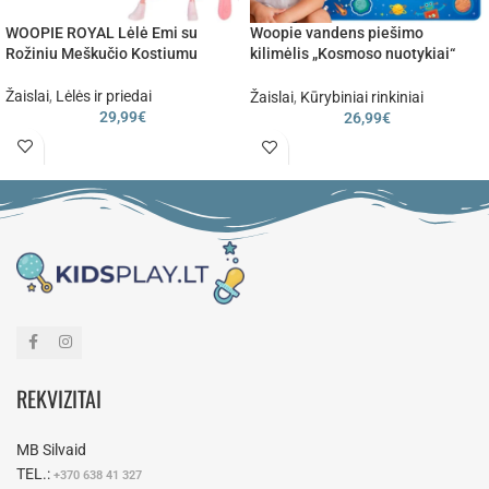
WOOPIE ROYAL Lėlė Emi su
Woopie vandens piešimo
Rožiniu Meškučio Kostiumu
kilimėlis „Kosmoso nuotykiai“
(100 × 80 cm)
Žaislai
,
Lėlės ir priedai
Žaislai
,
Kūrybiniai rinkiniai
29,99
€
26,99
€
REKVIZITAI
MB Silvaid
TEL.:
+370 638 41 327