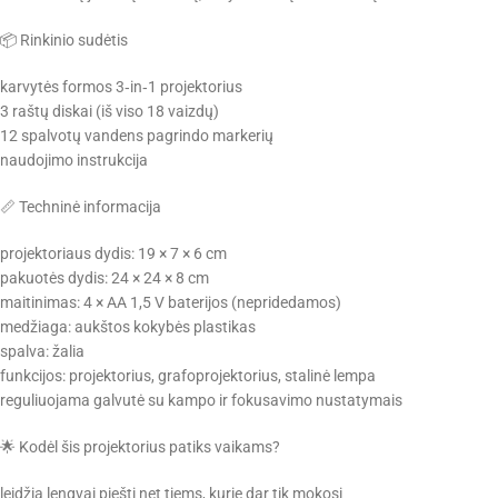
📦 Rinkinio sudėtis
karvytės formos 3‑in‑1 projektorius
3 raštų diskai (iš viso 18 vaizdų)
12 spalvotų vandens pagrindo markerių
naudojimo instrukcija
📏 Techninė informacija
projektoriaus dydis: 19 × 7 × 6 cm
pakuotės dydis: 24 × 24 × 8 cm
maitinimas: 4 × AA 1,5 V baterijos (nepridedamos)
medžiaga: aukštos kokybės plastikas
spalva: žalia
funkcijos: projektorius, grafoprojektorius, stalinė lempa
reguliuojama galvutė su kampo ir fokusavimo nustatymais
🌟 Kodėl šis projektorius patiks vaikams?
leidžia lengvai piešti net tiems, kurie dar tik mokosi