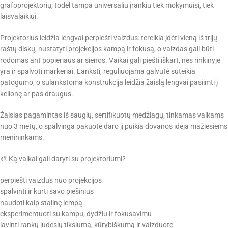
grafoprojektorių, todėl tampa universaliu įrankiu tiek mokymuisi, tiek
laisvalaikiui.
Projektorius leidžia lengvai perpiešti vaizdus: tereikia įdėti vieną iš trijų
raštų diskų, nustatyti projekcijos kampą ir fokusą, o vaizdas gali būti
rodomas ant popieriaus ar sienos. Vaikai gali piešti iškart, nes rinkinyje
yra ir spalvoti markeriai. Lanksti, reguliuojama galvutė suteikia
patogumo, o sulankstoma konstrukcija leidžia žaislą lengvai pasiimti į
kelionę ar pas draugus.
Žaislas pagamintas iš saugių, sertifikuotų medžiagų, tinkamas vaikams
nuo 3 metų, o spalvinga pakuotė daro jį puikia dovanos idėja mažiesiems
menininkams.
🎨 Ką vaikai gali daryti su projektoriumi?
perpiešti vaizdus nuo projekcijos
spalvinti ir kurti savo piešinius
naudoti kaip stalinę lempą
eksperimentuoti su kampu, dydžiu ir fokusavimu
lavinti rankų judesių tikslumą, kūrybiškumą ir vaizduotę