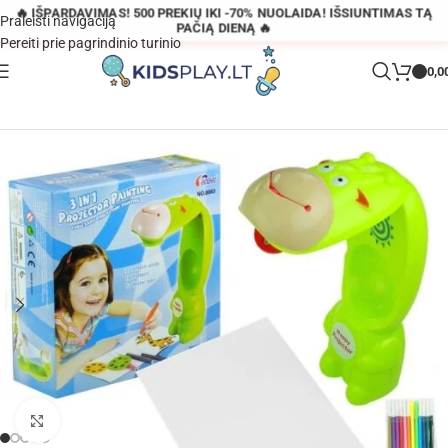
🔥 IŠPARDAVIMAS! 500 PREKIŲ IKI -70% NUOLAIDA! IŠSIUNTIMAS TĄ
Praleisti navigaciją
PAČIĄ DIENĄ 🔥
Pereiti prie pagrindinio turinio
0,0
Pagrindinis
»
Parduotuvė
»
3in1 piešimo projektorius „Karvytė“
Padidinti