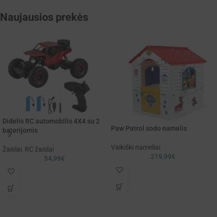
Naujausios prekės
Didelis RC automobilis 4X4 su 2
Paw Patrol sodo namelis
baterijomis
Vaikiški nameliai
Žaislai
,
RC žaislai
219,99
€
54,99
€