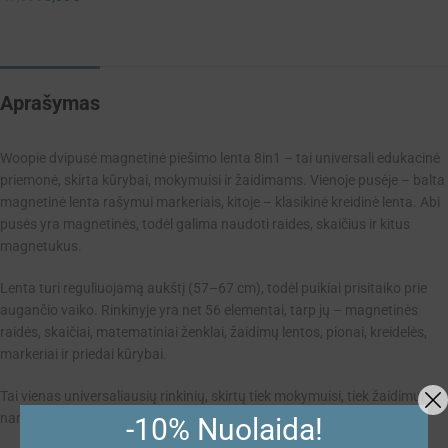
Aprašymas
Woopie dvipusė magnetinė piešimo lenta 8in1 – tai universali edukacinė
priemonė, skirta kūrybai, mokymuisi ir žaidimams. Vienoje pusėje – balta
magnetinė lenta rašymui markeriais, kitoje – klasikinė kreidinė lenta. Abi
pusės yra magnetinės, todėl galima naudoti raides, skaičius ir kitus
magnetukus.
Lenta turi reguliuojamą aukštį (57–67 cm), todėl puikiai prisitaiko prie
augančio vaiko. Rinkinyje yra net 56 elementai, tarp jų – magnetinės
raidės, skaičiai, matematiniai ženklai, žaidimų lentos, pionai, kreidelės,
markeriai ir priedai kūrybai.
Tai vienas universaliausių rinkinių, skirtų tiek mokymuisi, tiek žaidimui
namuose ar darželyje.
-10% Nuolaida!