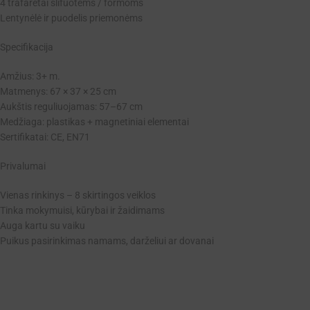
4 trafaretai šlifuotėms / formoms
Lentynėlė ir puodelis priemonėms
Specifikacija
Amžius: 3+ m.
Matmenys: 67 × 37 × 25 cm
Aukštis reguliuojamas: 57–67 cm
Medžiaga: plastikas + magnetiniai elementai
Sertifikatai: CE, EN71
Privalumai
Vienas rinkinys – 8 skirtingos veiklos
Tinka mokymuisi, kūrybai ir žaidimams
Auga kartu su vaiku
Puikus pasirinkimas namams, darželiui ar dovanai