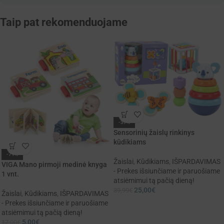
Taip pat rekomenduojame
-37%
Sensorinių žaislų rinkinys
kūdikiams
-71%
Žaislai
,
Kūdikiams
,
IŠPARDAVIMAS
VIGA Mano pirmoji medinė knyga
- Prekes išsiunčiame ir paruošiame
1 vnt.
atsiėmimui tą pačią dieną!
25,00
€
39,99
€
Žaislai
,
Kūdikiams
,
IŠPARDAVIMAS
- Prekes išsiunčiame ir paruošiame
atsiėmimui tą pačią dieną!
5,00
€
17,00
€