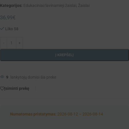
Kategorijos:
Edukaciniai/lavinamieji žaislai
,
Žaislai
36,99
€
Liko 58
Į KREPŠELĮ
9
lankytojų domisi šia preke
Įsiminti prekę
Numatomas pristatymas:
2026-08-12 – 2026-08-14