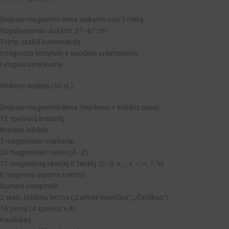
Dvipusė magnetinė lenta vaikams nuo 3 metų
Reguliuojamas aukštis: 57–67 cm
Tvirta, stabili konstrukcija
Integruota lentynėlė ir puodelis priemonėms
Lengvai surenkama
Rinkinio sudėtis (56 el.)
Dvipusė magnetinė lenta (markerio + kreidos pusė)
12 spalvotų kreidelių
Kreidos laikiklis
5 magnetiniai markeriai
26 magnetinės raidės (A–Z)
17 magnetinių skaičių ir ženklų (0–9, +, -, x, ÷, =, ?, %)
6 magnetai lapams tvirtinti
Guminė kempinėlė
2 stalo žaidimų lentos („Laimės kopėčios“, „Činčikas“)
16 pionų (4 spalvos × 4)
Kauliukas