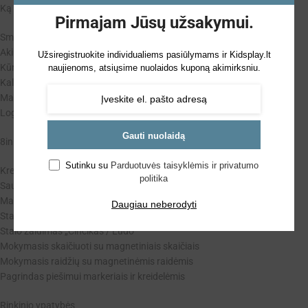
Ką lavina
Pirmajam Jūsų užsakymui.
Smulkiąją motoriką – rašant, piešiant, dėliojant magnetukus
Akių–rankų koordinaciją – sekant linijas ir formas
Užsiregistruokite individualiems pasiūlymams ir Kidsplay.lt
Kūrybiškumą ir vaizduotę – piešiant ir kuriant istorijas
naujienoms, atsiųsime nuolaidos kuponą akimirksniu.
Kalbinius įgūdžius – mokantis raidžių
Matematinį mąstymą – skaičiuojant, atliekant veiksmus
Loginį mąstymą – žaidžiant stalo žaidimus
Gauti nuolaidą
8in1 funkcijos
Sutinku su
Parduotuvės taisyklėmis ir privatumo
Kreidinė lenta
politika
Sauso trynimo lenta
Magnetinė lenta abiejose pusėse
Daugiau neberodyti
Stalo žaidimas „Laimės kopėčios / Snakes & Ladders“
Stalo žaidimas „Činčikas / Ludo“
Mokymasis skaičiuoti su magnetiniais skaičiais
Mokymasis raidžių su magnetinėmis raidėmis
Pagrindas piešimui markeriais ir kreidelėmis
Rinkinio ypatybės