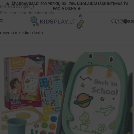
🔥 IŠPARDAVIMAS! 500 PREKIŲ IKI -70% NUOLAIDA! IŠSIUNTIMAS TĄ
Praleisti navigaciją
PAČIĄ DIENĄ 🔥
Pereiti prie pagrindinio turinio
0,0
Pagrindinis
»
Parduotuvė
»
Woopie 8in1 dvipusė magnetinė piešimo,
rašymo ir žaidimų lenta