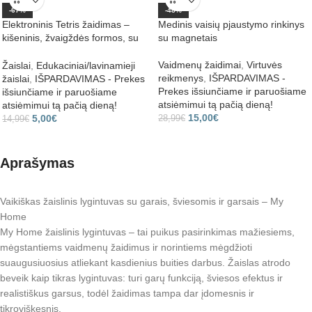
-67%
-48%
Elektroninis Tetris žaidimas –
Medinis vaisių pjaustymo rinkinys
kišeninis, žvaigždės formos, su
su magnetais
mygtukais
Vaidmenų žaidimai
,
Virtuvės
Žaislai
,
Edukaciniai/lavinamieji
reikmenys
,
IŠPARDAVIMAS -
žaislai
,
IŠPARDAVIMAS - Prekes
Prekes išsiunčiame ir paruošiame
išsiunčiame ir paruošiame
atsiėmimui tą pačią dieną!
atsiėmimui tą pačią dieną!
15,00
€
5,00
€
28,99
€
14,99
€
Aprašymas
Vaikiškas žaislinis lygintuvas su garais, šviesomis ir garsais – My
Home
My Home žaislinis lygintuvas – tai puikus pasirinkimas mažiesiems,
mėgstantiems vaidmenų žaidimus ir norintiems mėgdžioti
suaugusiuosius atliekant kasdienius buities darbus. Žaislas atrodo
beveik kaip tikras lygintuvas: turi garų funkciją, šviesos efektus ir
realistiškus garsus, todėl žaidimas tampa dar įdomesnis ir
tikroviškesnis.