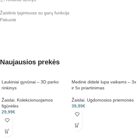
Žaislinis lygintuvas su garų funkcija
Pakuotė
Naujausios prekės
Laukiniai gyvūnai – 3D parko
Medinė didelė lupa vaikams – 3x
rinkinys
ir 5x priartinimas
Žaislai
,
Kolekcionuojamos
Žaislai
,
Ugdomosios priemonės
figūrėlės
39,99
€
29,99
€