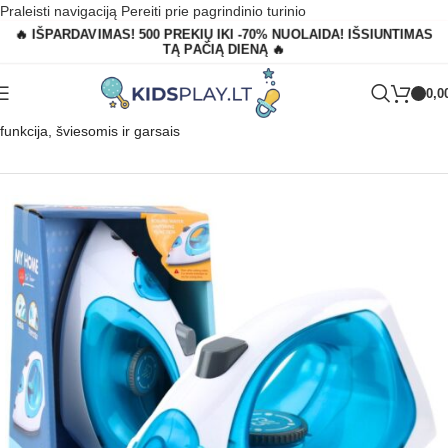
Praleisti navigaciją
Pereiti prie pagrindinio turinio
🔥 IŠPARDAVIMAS! 500 PREKIŲ IKI -70% NUOLAIDA! IŠSIUNTIMAS
TĄ PAČIĄ DIENĄ 🔥
0,0
Pagrindinis
»
Parduotuvė
»
aikiškas žaislinis lygintuvas su garų
funkcija, šviesomis ir garsais