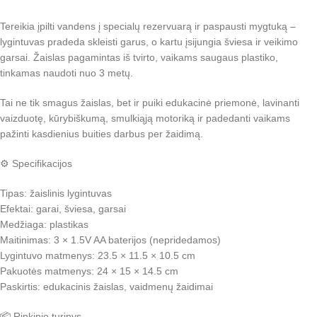
Tereikia įpilti vandens į specialų rezervuarą ir paspausti mygtuką –
lygintuvas pradeda skleisti garus, o kartu įsijungia šviesa ir veikimo
garsai. Žaislas pagamintas iš tvirto, vaikams saugaus plastiko,
tinkamas naudoti nuo 3 metų.
Tai ne tik smagus žaislas, bet ir puiki edukacinė priemonė, lavinanti
vaizduotę, kūrybiškumą, smulkiąją motoriką ir padedanti vaikams
pažinti kasdienius buities darbus per žaidimą.
⚙️ Specifikacijos
Tipas: žaislinis lygintuvas
Efektai: garai, šviesa, garsai
Medžiaga: plastikas
Maitinimas: 3 × 1.5V AA baterijos (nepridedamos)
Lygintuvo matmenys: 23.5 × 11.5 × 10.5 cm
Pakuotės matmenys: 24 × 15 × 14.5 cm
Paskirtis: edukacinis žaislas, vaidmenų žaidimai
📦 Rinkinio turinys