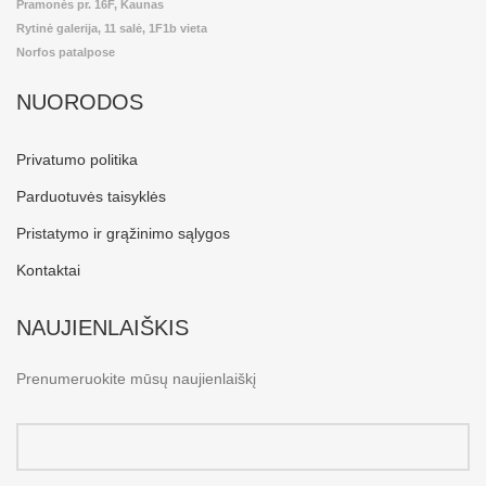
Pramonės pr. 16F, Kaunas
Rytinė galerija, 11 salė, 1F1b vieta
Norfos patalpose
NUORODOS
Privatumo politika
Parduotuvės taisyklės
Pristatymo ir grąžinimo sąlygos
Kontaktai
NAUJIENLAIŠKIS
Prenumeruokite mūsų naujienlaiškį