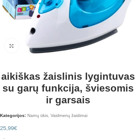
Padidinti
aikiškas žaislinis lygintuvas
su garų funkcija, šviesomis
ir garsais
Kategorijos:
Namų ūkis
,
Vaidmenų žaidimai
25,99
€