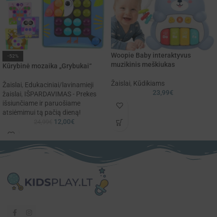
Woopie Baby interaktyvus
-52%
muzikinis meškiukas
Kūrybinė mozaika „Grybukai“
Žaislai
,
Kūdikiams
Žaislai
,
Edukaciniai/lavinamieji
23,99
€
žaislai
,
IŠPARDAVIMAS - Prekes
išsiunčiame ir paruošiame
atsiėmimui tą pačią dieną!
12,00
€
24,99
€