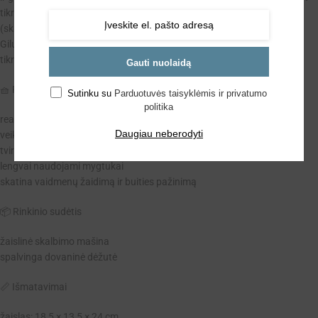
tikrą skalbyklę. Mažylis gali „įdėti“ drabužėlius, pasirinkti programą
(skalavimas, plovimas, gręžimas) ir stebėti, kaip mašina „dirba“.
Gilus būgnas, aiškūs mygtukai ir tvirta konstrukcija suteikia žaidimui
tikroviškumo, o spalvinga pakuotė daro šį žaislą puikia dovana.
Gauti nuolaidą
🧺 Funkcijos ir ypatybės
Sutinku su
Parduotuvės taisyklėmis ir privatumo
politika
realistiški šviesos ir garso efektai
Daugiau neberodyti
veikia kaip tikra skalbimo mašina – keli režimai
tvirtas, stabilus korpusas
lengvai naudojami mygtukai
skatina vaidmenų žaidimą ir buities pažinimą
📦 Rinkinio sudėtis
žaislinė skalbimo mašina
spalvinga dovaninė dėžutė
📏 Išmatavimai
žaislas: 18,5 × 13,5 × 24 cm