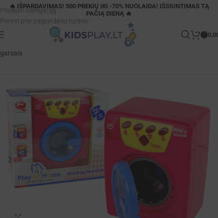
🔥 IŠPARDAVIMAS! 500 PREKIŲ IKI -70% NUOLAIDA! IŠSIUNTIMAS TĄ
Praleisti navigaciją
PAČIĄ DIENĄ 🔥
Pereiti prie pagrindinio turinio
0,0
Pagrindinis
»
Parduotuvė
»
Žaislinė skalbimo mašina su šviesomis ir
garsais
Padidinti