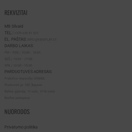
REKVIZITAI
MB Silvaid
TEL.:
+370 638 41 327
EL. PAŠTAS:
INFO@KIDSPLAY.LT
DARBO LAIKAS:
PIR - PEN / 10:00 - 19:00
ŠEŠ / 10:00 - 17:00
SEK / 10:00 - 15:00
PARDUOTUVĖS ADRESAS:
Prekybos miestelis URMAS
Pramonės pr. 16F, Kaunas
Rytinė galerija, 11 salė, 1F1b vieta
Norfos patalpose
NUORODOS
Privatumo politika