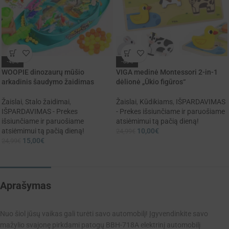
-40%
-60%
WOOPIE dinozaurų mūšio
VIGA medinė Montessori 2-in-1
arkadinis šaudymo žaidimas
dėlionė „Ūkio figūros“
Žaislai
,
Stalo žaidimai
,
Žaislai
,
Kūdikiams
,
IŠPARDAVIMAS
IŠPARDAVIMAS - Prekes
- Prekes išsiunčiame ir paruošiame
išsiunčiame ir paruošiame
atsiėmimui tą pačią dieną!
atsiėmimui tą pačią dieną!
10,00
€
24,99
€
15,00
€
24,99
€
Aprašymas
Nuo šiol jūsų vaikas gali turėti savo automobilį! Įgyvendinkite savo
mažylio svajonę pirkdami patogų BBH-718A elektrinį automobilį