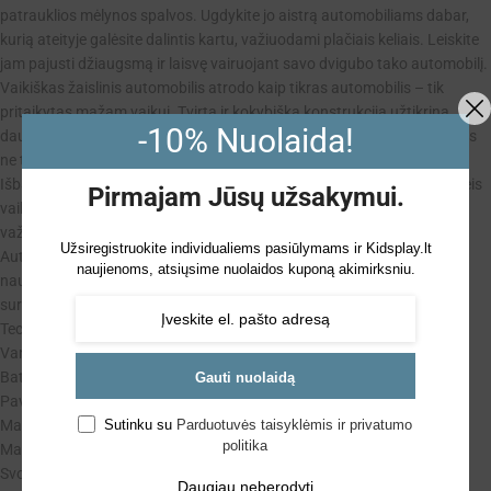
patrauklios mėlynos spalvos. Ugdykite jo aistrą automobiliams dabar,
kurią ateityje galėsite dalintis kartu, važiuodami plačiais keliais. Leiskite
jam pajusti džiaugsmą ir laisvę vairuojant savo dvigubo tako automobilį.
Vaikiškas žaislinis automobilis atrodo kaip tikras automobilis – tik
pritaikytas mažam vaikui. Tvirta ir kokybiška konstrukcija užtikrina
-10% Nuolaida!
daugelį metų nuolatinio žaidimo džiaugsmo. Modernus dizainas patiks
ne tik jauniausiems automobilių žaislų mylėtojams, bet ir jų tėvams.
Išbaigtas interjeras ir detalės, imituojančios tikras automobilio dalis, leis
Pirmajam Jūsų užsakymui.
vaikui jaustis kaip tikrame automobilyje – kuris, žinoma, gali pats
važiuoti.
Užsiregistruokite individualiems pasiūlymams ir Kidsplay.lt
Automobilis skirtas vaikams nuo 3 metų, tačiau jūsų priežiūroje jį gali
naujienoms, atsiųsime nuolaidos kuponą akimirksniu.
naudoti ir jaunesni vaikai. Baterijinis automobilis turi CE sertifikatą, o
surinkimas itin paprastas ir užtrunka tik apie 30 minučių.
Techniniai duomenys:
Variklis: 2x45W
Baterija: 1x12V4,5Ah
Gauti nuolaidą
Pavarų dėžė: automatinė, 3 pavaros
Sutinku su
Parduotuvės taisyklėmis ir privatumo
Matmenys: 110 cm x 62 cm x 45 cm
politika
Maksimalus greitis: 3–5 km/h
Svoris: 12 kg
Daugiau neberodyti