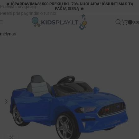
🔥 IŠPARDAVIMAS! 500 PREKIŲ IKI -70% NUOLAIDA! IŠSIUNTIMAS TĄ
Praleisti navigaciją
PAČIĄ DIENĄ 🔥
Pereiti prie pagrindinio turinio
0,0
Pagrindinis
»
Parduotuvė
»
BBH-718A elektrinis vaikiškas automobilis
mėlynas
Padidinti