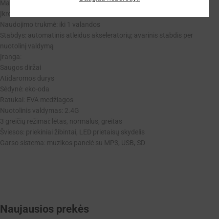
Maksimali apkrova: 25 kg
Įkrovimo laikas: 8 valandos
Naudojimo trukmė: iki 1 valandos
Stabdys: automatinis atleidus akseleratorių; avarinis stabdis per
nuotolinį valdymą
Įranga:
Saugos diržai
Atidaromos durys
Sėdynė: eko-oda
Ratukai: EVA medžiagos
Nuotolinis valdymas: 2.4G
3 greičių režimai: lėtas, normalus, greitas
Šviesos: priekiniai žibintai, LED prietaisų skydelis
Garso sistema: muzikos panelė su MP3, USB, SD
Naujausios prekės