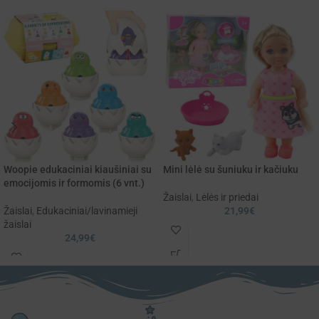
Woopie edukaciniai kiaušiniai su
Mini lėlė su šuniuku ir kačiuku
emocijomis ir formomis (6 vnt.)
Žaislai
,
Lėlės ir priedai
Žaislai
,
Edukaciniai/lavinamieji
21,99
€
žaislai
24,99
€