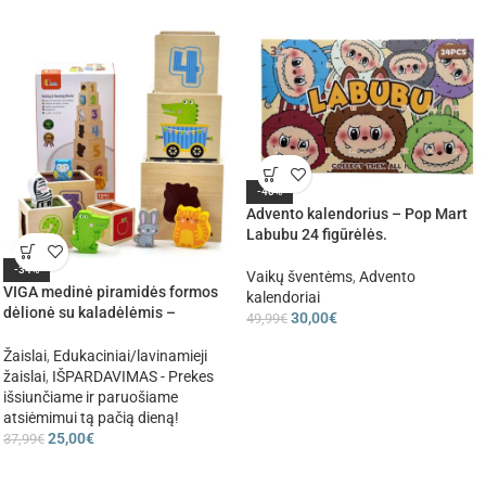
-40%
Advento kalendorius – Pop Mart
Labubu 24 figūrėlės.
-34%
Vaikų šventėms
,
Advento
VIGA medinė piramidės formos
kalendoriai
dėlionė su kaladėlėmis –
30,00
€
49,99
€
Montessori rūšiuoklis
Žaislai
,
Edukaciniai/lavinamieji
žaislai
,
IŠPARDAVIMAS - Prekes
išsiunčiame ir paruošiame
atsiėmimui tą pačią dieną!
25,00
€
37,99
€