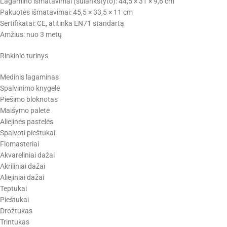
Lagamino išmatavimai (sulankstyto): 44,5 × 31 × 9,6 cm
Pakuotės išmatavimai: 45,5 × 33,5 × 11 cm
Sertifikatai: CE, atitinka EN71 standartą
Amžius: nuo 3 metų
Rinkinio turinys
Medinis lagaminas
Spalvinimo knygelė
Piešimo bloknotas
Maišymo paletė
Aliejinės pastelės
Spalvoti pieštukai
Flomasteriai
Akvareliniai dažai
Akriliniai dažai
Aliejiniai dažai
Teptukai
Pieštukai
Drožtukas
Trintukas