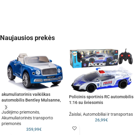
Naujausios prekės
akumuliatorinis vaikiškas
Policinis sportinis RC automobilis
automobilis Bentley Mulsanne,
1:16 su šviesomis
mėlyna spalva
Judėjimo priemonės
,
Žaislai
,
Automobiliai ir transportas
Akumuliatorinės transporto
26,99
€
priemonės
359,99
€