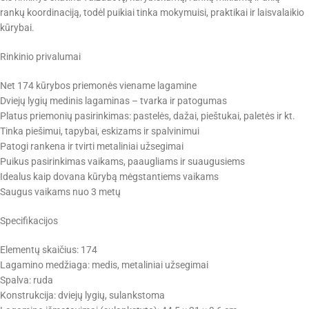
rankų koordinaciją, todėl puikiai tinka mokymuisi, praktikai ir laisvalaikio
kūrybai.
Rinkinio privalumai
Net 174 kūrybos priemonės viename lagamine
Dviejų lygių medinis lagaminas – tvarka ir patogumas
Platus priemonių pasirinkimas: pastelės, dažai, pieštukai, paletės ir kt.
Tinka piešimui, tapybai, eskizams ir spalvinimui
Patogi rankena ir tvirti metaliniai užsegimai
Puikus pasirinkimas vaikams, paaugliams ir suaugusiems
Idealus kaip dovana kūrybą mėgstantiems vaikams
Saugus vaikams nuo 3 metų
Specifikacijos
Elementų skaičius: 174
Lagamino medžiaga: medis, metaliniai užsegimai
Spalva: ruda
Konstrukcija: dviejų lygių, sulankstoma