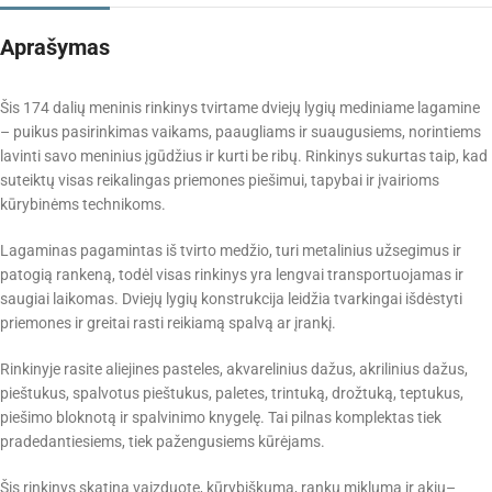
Aprašymas
Šis 174 dalių meninis rinkinys tvirtame dviejų lygių mediniame lagamine
– puikus pasirinkimas vaikams, paaugliams ir suaugusiems, norintiems
lavinti savo meninius įgūdžius ir kurti be ribų. Rinkinys sukurtas taip, kad
suteiktų visas reikalingas priemones piešimui, tapybai ir įvairioms
kūrybinėms technikoms.
Lagaminas pagamintas iš tvirto medžio, turi metalinius užsegimus ir
patogią rankeną, todėl visas rinkinys yra lengvai transportuojamas ir
saugiai laikomas. Dviejų lygių konstrukcija leidžia tvarkingai išdėstyti
priemones ir greitai rasti reikiamą spalvą ar įrankį.
Rinkinyje rasite aliejines pasteles, akvarelinius dažus, akrilinius dažus,
pieštukus, spalvotus pieštukus, paletes, trintuką, drožtuką, teptukus,
piešimo bloknotą ir spalvinimo knygelę. Tai pilnas komplektas tiek
pradedantiesiems, tiek pažengusiems kūrėjams.
Šis rinkinys skatina vaizduotę, kūrybiškumą, rankų miklumą ir akių–