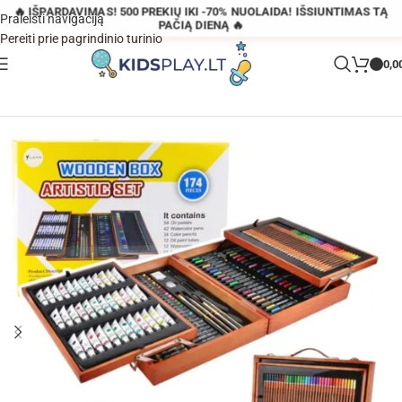
🔥 IŠPARDAVIMAS! 500 PREKIŲ IKI -70% NUOLAIDA! IŠSIUNTIMAS TĄ
Praleisti navigaciją
PAČIĄ DIENĄ 🔥
Pereiti prie pagrindinio turinio
0,0
Pagrindinis
»
Parduotuvė
»
XXL Medinis meninis rinkinys 174 vnt.