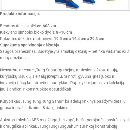
Produkto informacija:
Bendras dalių skaičius:
608 vnt.
Kiekvieno simbolio bloko dydis:
8–10 cm
Pakuotės dėžutės matmenys:
19,5 cm x 16,4 cm x 29,3 cm
Supakuota spalvingoje dėžutėje
Saugos pranešimas: Sudėtyje yra smulkių detalių – netinka vaikams iki 3
metų amžiaus.
Nesvarbu, ar esate „Tung Sahur“ gerbėjas, ar tiesiog ieškote naujų,
kūrybiškų iššūkių, šie italų įkvėpti „Brainrot“ gyvūnai įneš juoko ir
inovacijų į jūsų konstravimo nuotykius. Papildykite juos savo kolekciją
jau šiandien ir konstruokite absurdiškai!
Kūrybiškas „Tung Tung Tung Sahur“ kaladėlių rinkinys pasižymi detalių
gausa ir gražiu dizainu. 8 dalių rinkinys.
Aukštos kokybės ABS medžiaga, bekvapė, be šerpetojančių paviršių, lygi
ir draugiška aplinkai. „TungTungTungSahur“ surinktą konstrukciją