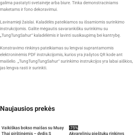
galima pastatyti svetainėje arba biure. Tinka demonstraciniams
maketams ir fono dekoravimui.
Lavinamieji žaislai. Kaladėlės pateikiamos su išsamiomis surinkimo
instrukcijomis. Galite mėgautis savarankišku surinkimu su
„TungTungSahur“ kaladėlėmis ir lavinti susikaupimą bei kantrybę.
Konstravimo rinkinys pateikiamas su lengvai suprantamomis
elektroninėmis PDF instrukcijomis, kurios yra įrašytos QR kode ant
maišelio. „TungTungTungSahur“ surinkimo instrukcijos yra labai aiškios,
jas lengva rasti ir surinkti.
Naujausios prekės
Vaikiškas bokso maišas su Muay
-75%
Thai pirštinėmis – dydis S
Akvarelinių pieštukų rinkinys