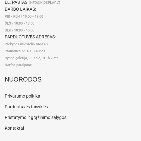
EL. PAŠTAS:
INFO@KIDSPLAY.LT
DARBO LAIKAS:
PIR - PEN / 10:00 - 19:00
ŠEŠ / 10:00 - 17:00
SEK / 10:00 - 15:00
PARDUOTUVĖS ADRESAS:
Prekybos miestelis URMAS
Pramonės pr. 16F, Kaunas
Rytinė galerija, 11 salė, 1F1b vieta
Norfos patalpose
NUORODOS
Privatumo politika
Parduotuvės taisyklės
Pristatymo ir grąžinimo sąlygos
Kontaktai