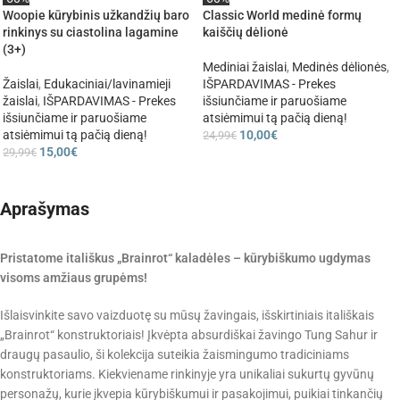
Woopie kūrybinis užkandžių baro
Classic World medinė formų
rinkinys su ciastolina lagamine
kaiščių dėlionė
(3+)
Mediniai žaislai
,
Medinės dėlionės
,
Žaislai
,
Edukaciniai/lavinamieji
IŠPARDAVIMAS - Prekes
žaislai
,
IŠPARDAVIMAS - Prekes
išsiunčiame ir paruošiame
išsiunčiame ir paruošiame
atsiėmimui tą pačią dieną!
atsiėmimui tą pačią dieną!
10,00
€
24,99
€
15,00
€
29,99
€
Aprašymas
Pristatome itališkus „Brainrot“ kaladėles – kūrybiškumo ugdymas
visoms amžiaus grupėms!
Išlaisvinkite savo vaizduotę su mūsų žavingais, išskirtiniais itališkais
„Brainrot“ konstruktoriais! Įkvėpta absurdiškai žavingo Tung Sahur ir
draugų pasaulio, ši kolekcija suteikia žaismingumo tradiciniams
konstruktoriams. Kiekviename rinkinyje yra unikaliai sukurtų gyvūnų
personažų, kurie įkvepia kūrybiškumui ir pasakojimui, puikiai tinkančių