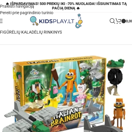
🔥 IŠPARDAVIMAS! 500 PREKIŲ IKI -70% NUOLAIDA! IŠSIUNTIMAS TĄ
Praleisti navigaciją
PAČIĄ DIENĄ 🔥
Pereiti prie pagrindinio turinio
0,0
Pagrindinis
»
Parduotuvė
»
BRAINROT TUNG TUNG TUNG SAHUR
FIGŪRĖLIŲ KALADĖLIŲ RINKINYS