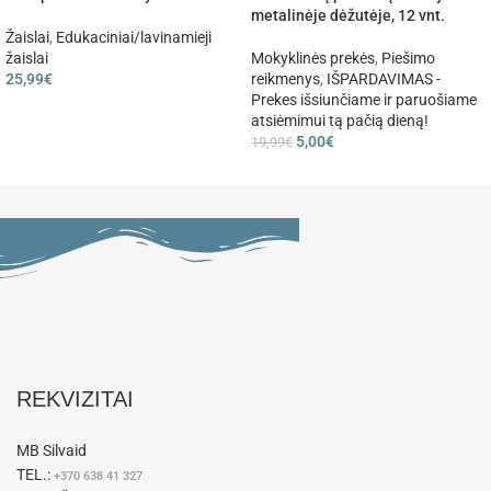
metalinėje dėžutėje, 12 vnt.
Žaislai
,
Edukaciniai/lavinamieji
žaislai
Mokyklinės prekės
,
Piešimo
25,99
€
reikmenys
,
IŠPARDAVIMAS -
Prekes išsiunčiame ir paruošiame
atsiėmimui tą pačią dieną!
5,00
€
19,99
€
REKVIZITAI
MB Silvaid
TEL.:
+370 638 41 327