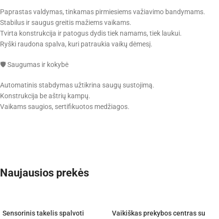
Paprastas valdymas, tinkamas pirmiesiems važiavimo bandymams.
Stabilus ir saugus greitis mažiems vaikams.
Tvirta konstrukcija ir patogus dydis tiek namams, tiek laukui.
Ryški raudona spalva, kuri patraukia vaikų dėmesį.
🛡️ Saugumas ir kokybė
Automatinis stabdymas užtikrina saugų sustojimą.
Konstrukcija be aštrių kampų.
Vaikams saugios, sertifikuotos medžiagos.
Naujausios prekės
Sensorinis takelis spalvoti
Vaikiškas prekybos centras su