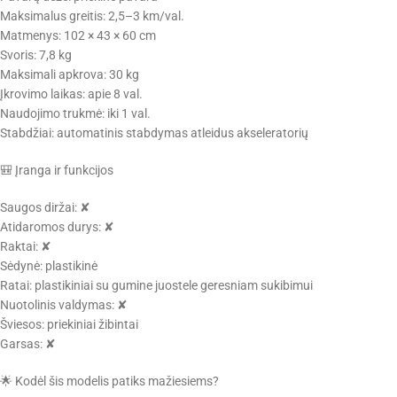
Maksimalus greitis: 2,5–3 km/val.
Matmenys: 102 × 43 × 60 cm
Svoris: 7,8 kg
Maksimali apkrova: 30 kg
Įkrovimo laikas: apie 8 val.
Naudojimo trukmė: iki 1 val.
Stabdžiai: automatinis stabdymas atleidus akseleratorių
🎒 Įranga ir funkcijos
Saugos diržai: ✘
Atidaromos durys: ✘
Raktai: ✘
Sėdynė: plastikinė
Ratai: plastikiniai su gumine juostele geresniam sukibimui
Nuotolinis valdymas: ✘
Šviesos: priekiniai žibintai
Garsas: ✘
🌟 Kodėl šis modelis patiks mažiesiems?