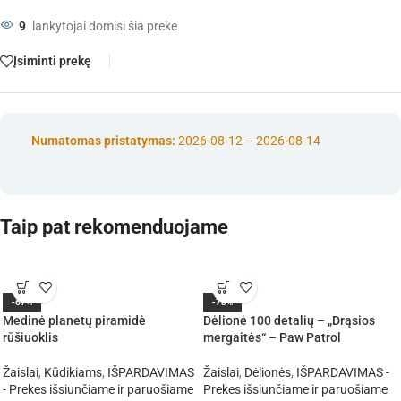
9
lankytojai domisi šia preke
Įsiminti prekę
Numatomas pristatymas:
2026-08-12 – 2026-08-14
Taip pat rekomenduojame
-67%
-73%
Medinė planetų piramidė
Dėlionė 100 detalių – „Drąsios
rūšiuoklis
mergaitės“ – Paw Patrol
Žaislai
,
Kūdikiams
,
IŠPARDAVIMAS
Žaislai
,
Dėlionės
,
IŠPARDAVIMAS -
- Prekes išsiunčiame ir paruošiame
Prekes išsiunčiame ir paruošiame