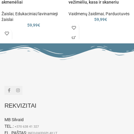
akmenėliai
vežimėliu, kasa ir skaneriu
Žaislai
,
Edukaciniai/lavinamieji
Vaidmenų žaidimai
,
Parduotuvės
žaislai
59,99
€
59,99
€
REKVIZITAI
MB Silvaid
TEL.:
+370 638 41 327
EL. PAŠTAS:
INFO@KIDSPLAY.LT