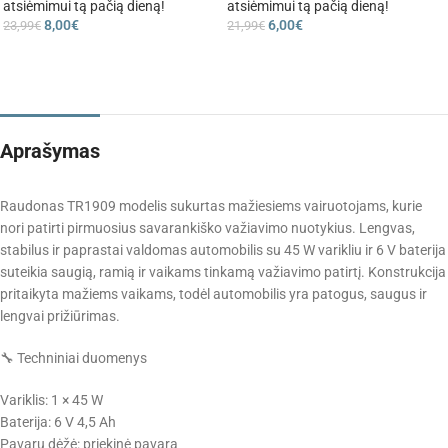
atsiėmimui tą pačią dieną!
atsiėmimui tą pačią dieną!
8,00
€
6,00
€
23,99
€
21,99
€
Aprašymas
Raudonas TR1909 modelis sukurtas mažiesiems vairuotojams, kurie
nori patirti pirmuosius savarankiško važiavimo nuotykius. Lengvas,
stabilus ir paprastai valdomas automobilis su 45 W varikliu ir 6 V baterija
suteikia saugią, ramią ir vaikams tinkamą važiavimo patirtį. Konstrukcija
pritaikyta mažiems vaikams, todėl automobilis yra patogus, saugus ir
lengvai prižiūrimas.
🔧 Techniniai duomenys
Variklis: 1 × 45 W
Baterija: 6 V 4,5 Ah
Pavarų dėžė: priekinė pavara