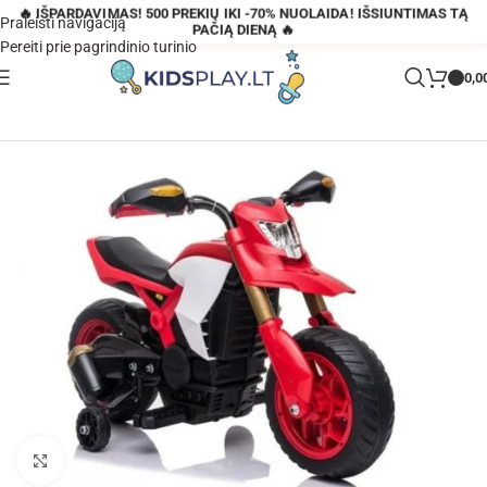
🔥 IŠPARDAVIMAS! 500 PREKIŲ IKI -70% NUOLAIDA! IŠSIUNTIMAS TĄ
Praleisti navigaciją
PAČIĄ DIENĄ 🔥
Pereiti prie pagrindinio turinio
0,0
Pagrindinis
»
Parduotuvė
»
Elektrinis motociklas TR1909 raudonas
Padidinti