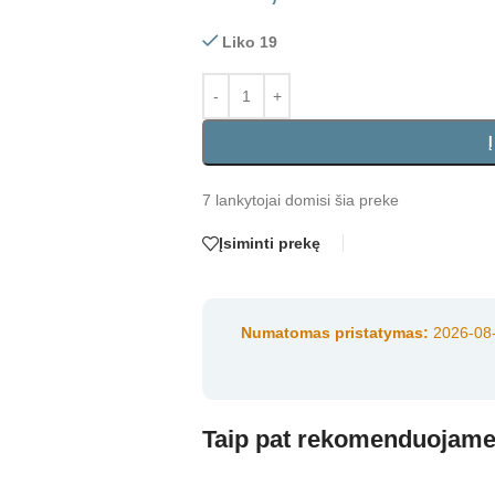
Liko 19
7
lankytojai domisi šia preke
Įsiminti prekę
Numatomas pristatymas:
2026-08-
Taip pat rekomenduojam