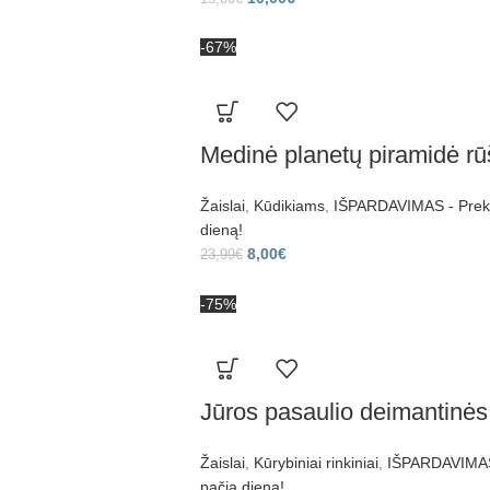
-67%
Medinė planetų piramidė rū
Žaislai
,
Kūdikiams
,
IŠPARDAVIMAS - Prekes
dieną!
8,00
€
23,99
€
-75%
Jūros pasaulio deimantinės
Žaislai
,
Kūrybiniai rinkiniai
,
IŠPARDAVIMAS 
pačią dieną!