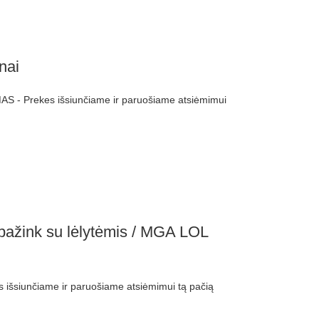
nai
S - Prekes išsiunčiame ir paruošiame atsiėmimui
pažink su lėlytėmis / MGA LOL
išsiunčiame ir paruošiame atsiėmimui tą pačią