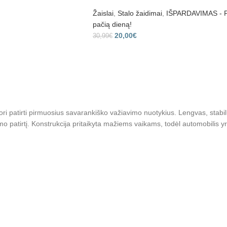
Žaislai
,
Stalo žaidimai
,
IŠPARDAVIMAS - Pr
pačią dieną!
Gauti nuol
20,00
€
30,99
€
inku su
Parduotuvės taisyklėmis ir privatumo politika
Daugiau neberodyti
 patirti pirmuosius savarankiško važiavimo nuotykius. Lengvas, stabil
imo patirtį. Konstrukcija pritaikyta mažiems vaikams, todėl automobilis y