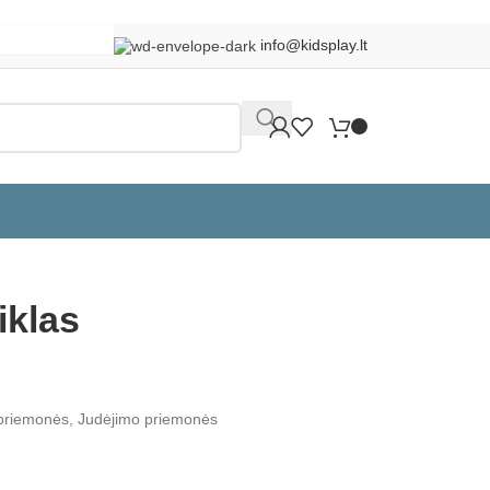

info@kidsplay.lt
Grįžti į produktus
iklas
 priemonės
,
Judėjimo priemonės