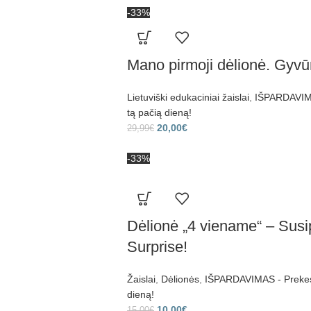
-33%
Mano pirmoji dėlionė. Gyvū
Lietuviški edukaciniai žaislai
,
IŠPARDAVIMA
tą pačią dieną!
20,00
€
29,99
€
-33%
Dėlionė „4 viename“ – Susi
Surprise!
Žaislai
,
Dėlionės
,
IŠPARDAVIMAS - Prekes 
dieną!
10,00
€
15,00
€