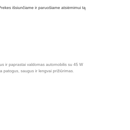
ekes išsiunčiame ir paruošiame atsiėmimui tą
aidą
us ir paprastai valdomas automobilis su 45 W
ra patogus, saugus ir lengvai prižiūrimas.