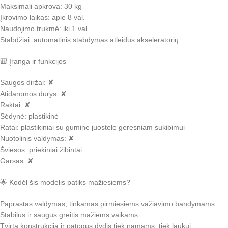
Maksimali apkrova: 30 kg
Įkrovimo laikas: apie 8 val.
Naudojimo trukmė: iki 1 val.
Stabdžiai: automatinis stabdymas atleidus akseleratorių
🎒 Įranga ir funkcijos
Saugos diržai: ✘
Atidaromos durys: ✘
Raktai: ✘
Sėdynė: plastikinė
Ratai: plastikiniai su gumine juostele geresniam sukibimui
Nuotolinis valdymas: ✘
Šviesos: priekiniai žibintai
Garsas: ✘
🌟 Kodėl šis modelis patiks mažiesiems?
Paprastas valdymas, tinkamas pirmiesiems važiavimo bandymams.
Stabilus ir saugus greitis mažiems vaikams.
Tvirta konstrukcija ir patogus dydis tiek namams, tiek laukui.