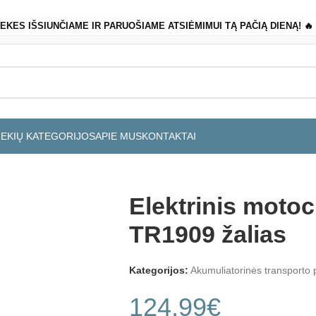
REKES IŠSIUNČIAME IR PARUOŠIAME ATSIĖMIMUI TĄ PAČIĄ DIENĄ! 
REKIŲ KATEGORIJOS
APIE MUS
KONTAKTAI
Elektrinis motoc
TR1909 žalias
Kategorijos:
Akumuliatorinės transporto
124,99
€