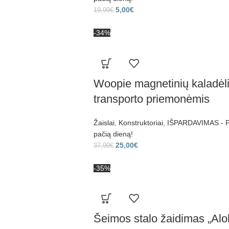
5,00
€
19,99
€
-34%
Woopie magnetinių kaladėli
transporto priemonėmis
Žaislai
,
Konstruktoriai
,
IŠPARDAVIMAS - Pr
pačią dieną!
-10% Nuolaida!
25,00
€
37,99
€
-35%
Pirmajam Jūsų užsakymui.
Šeimos stalo žaidimas „Aloh
registruokite individualiems pasiūlymams ir Kidsplay.lt naujienoms, atsi
nuolaidos kuponą akimirksniu.