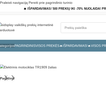
Praleisti navigaciją
Pereiti prie pagrindinio turinio
🔥 IŠPARDAVIMAS! 500 PREKIŲ IKI -70% NUOLAIDA! P
PAGRINDINIS
VISOS PREKĖS
🔥IŠPARDAVIMAS!🔥
VISOS P
ategorijos
Pagrindinis
»
Parduotuvė
»
Elektrinis motociklas TR1909 žalias
Padidinti