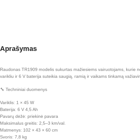
Sut
Aprašymas
Raudonas TR1909 modelis sukurtas mažiesiems vairuotojams, kurie nori
varikliu ir 6 V baterija suteikia saugią, ramią ir vaikams tinkamą važiav
🔧 Techniniai duomenys
Variklis: 1 × 45 W
Baterija: 6 V 4,5 Ah
Pavarų dėžė: priekinė pavara
Maksimalus greitis: 2,5–3 km/val.
Matmenys: 102 × 43 × 60 cm
Svoris: 7,8 kg