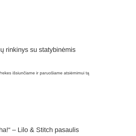
ų rinkinys su statybinėmis
ekes išsiunčiame ir paruošiame atsiėmimui tą
a!“ – Lilo & Stitch pasaulis
ųsime