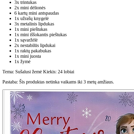
3x trintukas
2x mini dėlionės
6 kartų mini antspaudas
1x užrašų knygelė
3x metalinis lipdukas
1x mini pieštukas
1x mini iššokantis pieštukas
1x sąvaržėlė
2x nestabilūs lipdukai
1x raktų pakabukas
1x mini juosta
1x žymė
Tema: Sušalusi žemė Kiekis: 24 lobiai
Pastaba: Šis produktas netinka vaikams iki 3 metų amžiaus.