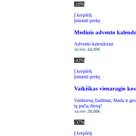
-10%
Į krepšelį
Įsiminti prekę
Medinis advento kalend
Advento kalendoriai
44,99
€
49,99
€
-43%
Į krepšelį
Įsiminti prekę
Vaikiškas vienaragio kos
Vaidmenų žaidimai
,
Mada ir gro
tą pačią dieną!
20,00
€
34,99
€
-37%
Į krepšelį