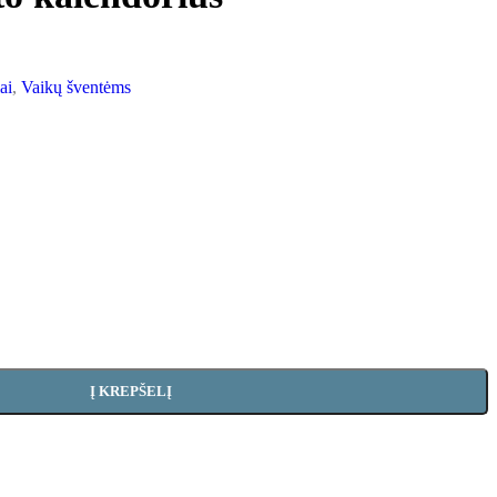
ai
,
Vaikų šventėms
Į KREPŠELĮ