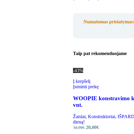
Numatomas pristatymas
Taip pat rekomenduojame
-43%
Į krepšelį
Įsiminti prekę
WOOPIE konstravimo kal
vnt.
Žaislai
,
Konstruktoriai
,
IŠPARDA
dieną!
20,00
€
34,99
€