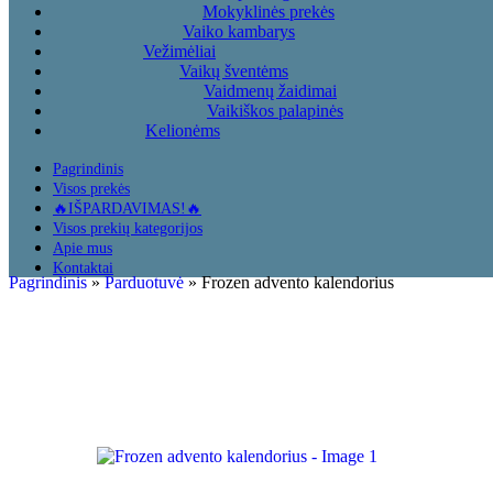
Mokyklinės prekės
Vaiko kambarys
Vežimėliai
Vaikų šventėms
Vaidmenų žaidimai
Vaikiškos palapinės
Kelionėms
Pagrindinis
Visos prekės
🔥IŠPARDAVIMAS!🔥
Visos prekių kategorijos
Apie mus
Kontaktai
Pagrindinis
»
Parduotuvė
»
Frozen advento kalendorius