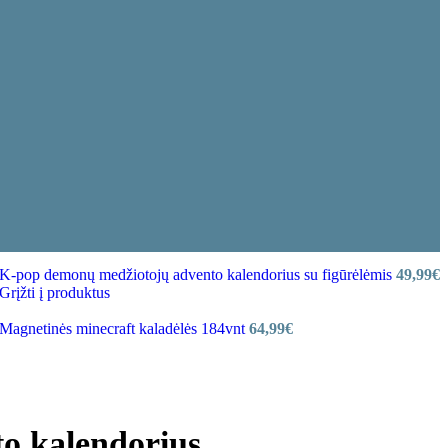
K-pop demonų medžiotojų advento kalendorius su figūrėlėmis
49,99
€
Grįžti į produktus
Magnetinės minecraft kaladėlės 184vnt
64,99
€
o kalendorius