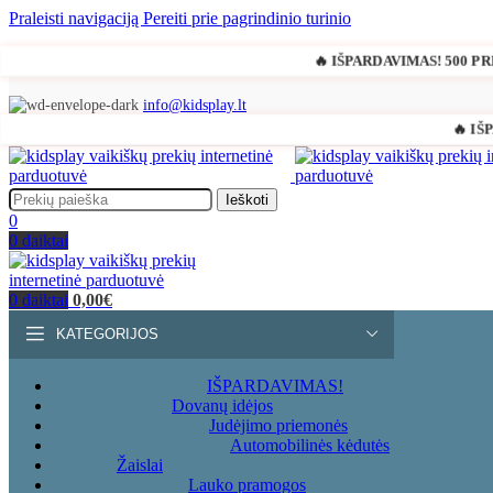
Praleisti navigaciją
Pereiti prie pagrindinio turinio
🔥 IŠPARDAVIMAS! 500 P
info@kidsplay.lt
🔥 I
Ieškoti
0
0
daiktai
0
daiktai
0,00
€
KATEGORIJOS
IŠPARDAVIMAS!
Dovanų idėjos
Judėjimo priemonės
Automobilinės kėdutės
Žaislai
Lauko pramogos