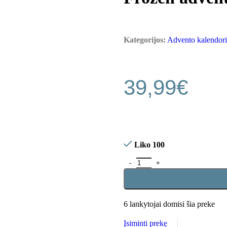
Kategorijos:
Advento kalendori
39,99
€
Liko 100
6
lankytojai domisi šia preke
Įsiminti prekę