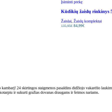
Įsiminti prekę
Kūdikių žaislų rinkinys 
Žaislai
,
Žaislų komplektai
84,99
€
135,95
€
ko kambarį! 24 skirtingos staigmenos pasaldins didžiojo vakarėlio lauki
kotarpiu ir sukurti gražias dovanas draugams ir šeimos nariams.