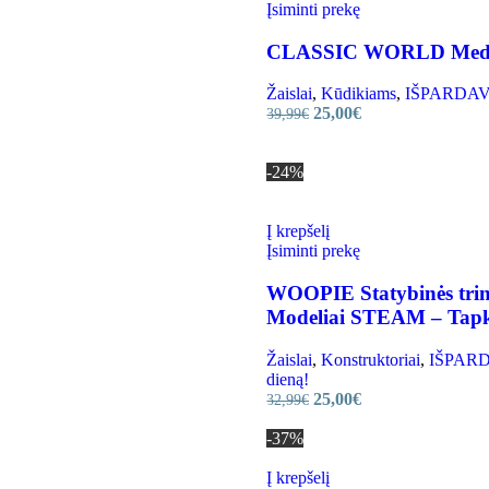
Įsiminti prekę
CLASSIC WORLD Medinė
Žaislai
,
Kūdikiams
,
IŠPARDAVIMA
25,00
€
39,99
€
-24%
Į krepšelį
Įsiminti prekę
WOOPIE Statybinės trinke
Modeliai STEAM – Tapk 
Žaislai
,
Konstruktoriai
,
IŠPARDA
dieną!
25,00
€
32,99
€
-37%
Į krepšelį