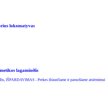
orius lokomatyvas
metikos lagaminėlis
žis
,
IŠPARDAVIMAS - Prekes išsiunčiame ir paruošiame atsiėmimui