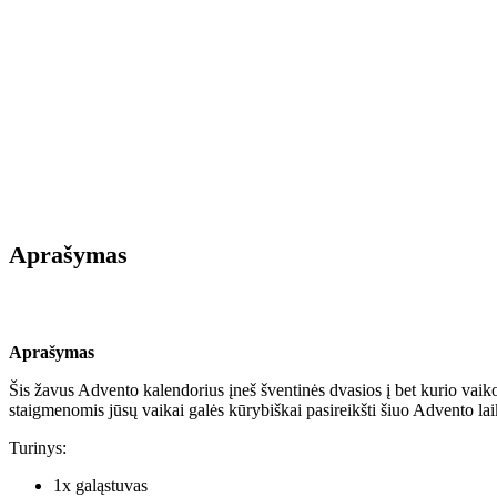
Aprašymas
Aprašymas
Šis žavus Advento kalendorius įneš šventinės dvasios į bet kurio vai
staigmenomis jūsų vaikai galės kūrybiškai pasireikšti šiuo Advento lai
Turinys:
1x galąstuvas