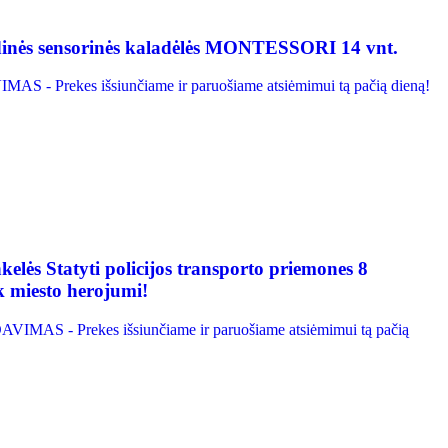
s sensorinės kaladėlės MONTESSORI 14 vnt.
S - Prekes išsiunčiame ir paruošiame atsiėmimui tą pačią dieną!
lės Statyti policijos transporto priemones 8
miesto herojumi!
VIMAS - Prekes išsiunčiame ir paruošiame atsiėmimui tą pačią