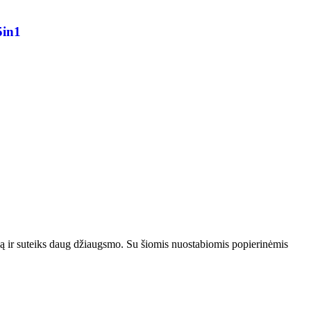
5in1
mą ir suteiks daug džiaugsmo. Su šiomis nuostabiomis popierinėmis