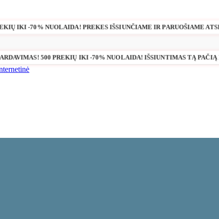
REKIŲ IKI -70% NUOLAIDA! PREKES IŠSIUNČIAME IR PARUOŠIAME ATSI
ŠPARDAVIMAS! 500 PREKIŲ IKI -70% NUOLAIDA! IŠSIUNTIMAS TĄ PAČIĄ 