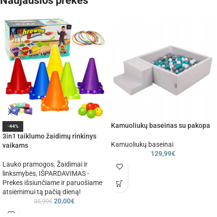
Naujausios prekės
Kamuoliukų baseinas su pakopa
-44%
3in1 taiklumo žaidimų rinkinys
Kamuoliukų baseinai
vaikams
129,99
€
Lauko pramogos
,
Žaidimai ir
linksmybės
,
IŠPARDAVIMAS -
Prekes išsiunčiame ir paruošiame
atsiėmimui tą pačią dieną!
20,00
€
35,99
€