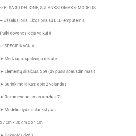
⭐ ELSA 3D DĖLIONĖ, SULANKSTOMAS ⭐ MODELIS
–
Užšalusi pilis, Elzos pilis su LED lemputėmis
Puiki dovanos idėja vaikui !!
✅ SPECIFIKACIJA:
➤ Medžiaga: spalvinga dėžutė
➤ Elementų skaičius: 369 (dvipusis spausdinimas!)
➤ Surinkimo laikas: apie 2 valandas
➤ Rekomenduojamas amžius: 7+
➤ Modelio dydis sulankstytas:
37 cm x 30 cm x 24 cm
➤ Pakuotės dydis: