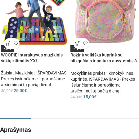
-39%
-40%
WOOPIE interaktyvus muzikinis
Rožinė vaikiška kuprinė su
šokių kilimėlis XXL
blizgučiais ir peliuko ausytėmis, 3
l
Žaislai
,
Muzikiniai
,
IŠPARDAVIMAS -
Mokyklinės prekės
,
Ikimokyklinės
Prekes išsiunčiame ir paruošiame
kuprinės
,
IŠPARDAVIMAS - Prekes
atsiėmimui tą pačią dieną!
išsiunčiame ir paruošiame
25,00
€
40,99
€
atsiėmimui tą pačią dieną!
15,00
€
24,99
€
Aprašymas