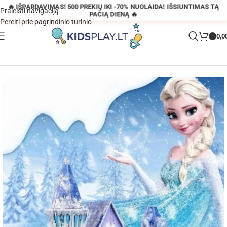
🔥 IŠPARDAVIMAS! 500 PREKIŲ IKI -70% NUOLAIDA! IŠSIUNTIMAS TĄ
Praleisti navigaciją
PAČIĄ DIENĄ 🔥
Pereiti prie pagrindinio turinio
0,0
Pagrindinis
»
Parduotuvė
»
Frozen Dėlionė 3D Elzos pilies rūmai