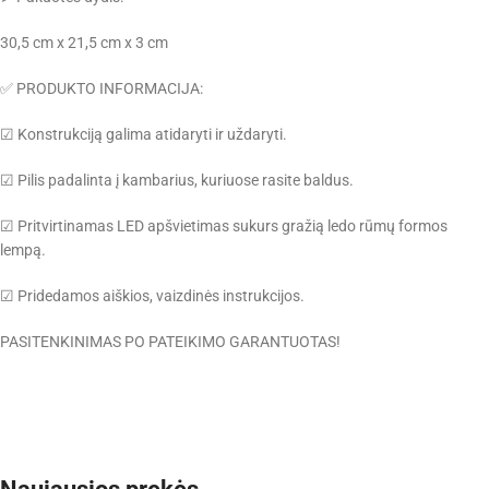
30,5 cm x 21,5 cm x 3 cm
✅ PRODUKTO INFORMACIJA:
☑ Konstrukciją galima atidaryti ir uždaryti.
☑ Pilis padalinta į kambarius, kuriuose rasite baldus.
☑ Pritvirtinamas LED apšvietimas sukurs gražią ledo rūmų formos
lempą.
☑ Pridedamos aiškios, vaizdinės instrukcijos.
PASITENKINIMAS PO PATEIKIMO GARANTUOTAS!