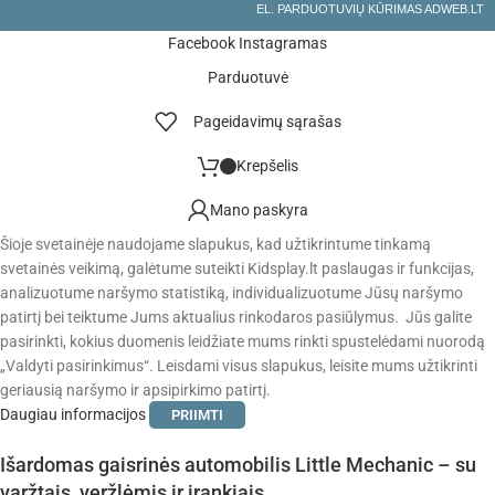
EL. PARDUOTUVIŲ KŪRIMAS ADWEB.LT
Facebook
Instagramas
Parduotuvė
Pageidavimų sąrašas
Krepšelis
Mano paskyra
Šioje svetainėje naudojame slapukus, kad užtikrintume tinkamą
svetainės veikimą, galėtume suteikti Kidsplay.lt paslaugas ir funkcijas,
analizuotume naršymo statistiką, individualizuotume Jūsų naršymo
patirtį bei teiktume Jums aktualius rinkodaros pasiūlymus. Jūs galite
pasirinkti, kokius duomenis leidžiate mums rinkti spustelėdami nuorodą
„Valdyti pasirinkimus“. Leisdami visus slapukus, leisite mums užtikrinti
geriausią naršymo ir apsipirkimo patirtį.
Daugiau informacijos
PRIIMTI
Išardomas gaisrinės automobilis Little Mechanic – su
varžtais, veržlėmis ir įrankiais