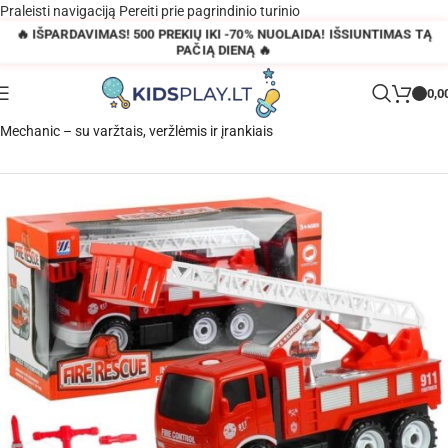
Praleisti navigaciją
Pereiti prie pagrindinio turinio
🔥 IŠPARDAVIMAS! 500 PREKIŲ IKI -70% NUOLAIDA! IŠSIUNTIMAS TĄ
PAČIĄ DIENĄ 🔥
0,0
Pagrindinis
»
Parduotuvė
»
Išardomas gaisrinės automobilis Little
Mechanic – su varžtais, veržlėmis ir įrankiais