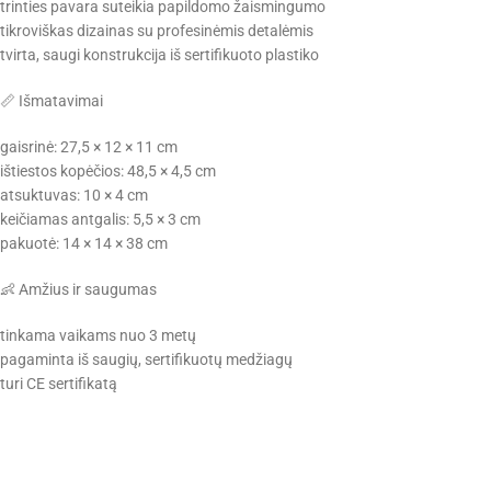
trinties pavara suteikia papildomo žaismingumo
tikroviškas dizainas su profesinėmis detalėmis
tvirta, saugi konstrukcija iš sertifikuoto plastiko
📏 Išmatavimai
gaisrinė: 27,5 × 12 × 11 cm
ištiestos kopėčios: 48,5 × 4,5 cm
atsuktuvas: 10 × 4 cm
keičiamas antgalis: 5,5 × 3 cm
pakuotė: 14 × 14 × 38 cm
👶 Amžius ir saugumas
tinkama vaikams nuo 3 metų
pagaminta iš saugių, sertifikuotų medžiagų
turi CE sertifikatą