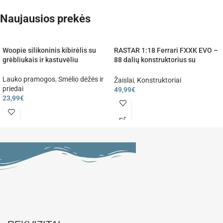
Naujausios prekės
Woopie silikoninis kibirėlis su
RASTAR 1:18 Ferrari FXXK EVO –
grėbliukais ir kastuvėliu
88 dalių konstruktorius su
nuotolinio valdymo funkcija
Lauko pramogos
,
Smėlio dėžės ir
Žaislai
,
Konstruktoriai
priedai
49,99
€
23,99
€