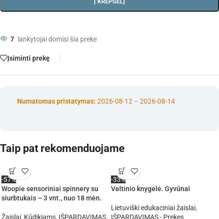
Į KREPŠELĮ
7
lankytojai domisi šia preke
Įsiminti prekę
Numatomas pristatymas:
2026-08-12 – 2026-08-14
Taip pat rekomenduojame
-57%
-33%
Woopie sensoriniai spinnery su
Veltinio knygelė. Gyvūnai
siurbtukais – 3 vnt., nuo 18 mėn.
Lietuviški edukaciniai žaislai
,
Žaislai
,
Kūdikiams
,
IŠPARDAVIMAS
IŠPARDAVIMAS - Prekes