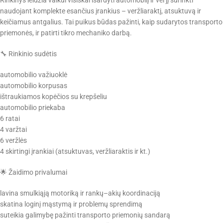
Rinkinys leidžia vaikui visiškai išardyti automobilį ir vėl jį surinkti
naudojant komplekte esančius įrankius – veržliaraktį, atsuktuvą ir
keičiamus antgalius. Tai puikus būdas pažinti, kaip sudarytos transporto
priemonės, ir patirti tikro mechaniko darbą.
🔧 Rinkinio sudėtis
automobilio važiuoklė
automobilio korpusas
ištraukiamos kopėčios su krepšeliu
automobilio priekaba
6 ratai
4 varžtai
6 veržlės
4 skirtingi įrankiai (atsuktuvas, veržliaraktis ir kt.)
🌟 Žaidimo privalumai
lavina smulkiąją motoriką ir rankų–akių koordinaciją
skatina loginį mąstymą ir problemų sprendimą
suteikia galimybę pažinti transporto priemonių sandarą