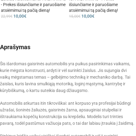
- Prekes išsiunčiame ir paruošiame
išsiunčiame ir paruošiame
atsiėmimui tą pačią dieną!
atsiėmimui tą pačią dieną!
10,00
€
10,00
€
22,99
€
15,00
€
Aprašymas
Šis išardomas gaisrinės automobilis yra puikus pasirinkimas vaikams,
kurie mėgsta konstruoti, ardyti ir vėl surinkti žaislus. Jis sujungia dvi
vaikų mėgstamas temas – gelbėjimo techniką ir mechaniko darbą. Tai
žaislas, kuris lavina smulkiąją motoriką, loginį mąstymą, kantrybę ir
kūrybiškumą, o kartu suteikia daug džiaugsmo.
Automobilis atkurtas itin tikroviškai: ant korpuso yra profesijai būdingi
užrašai, šoninės žaliuzės, gaisrinės žarna, apsauginiai stulpeliai ir
ištraukiama kopėčių konstrukcija su krepšeliu. Modelis turi trinties
pavarą, todėl pastūmus važiuoja pats, o tai dar labiau įtraukia į žaidimą.