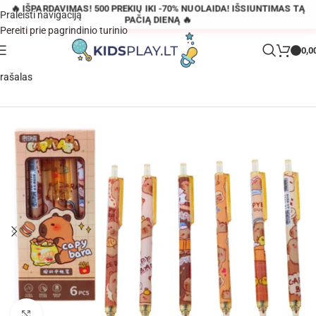
🔥 IŠPARDAVIMAS! 500 PREKIŲ IKI -70% NUOLAIDA! IŠSIUNTIMAS TĄ
Praleisti navigaciją
PAČIĄ DIENĄ 🔥
Pereiti prie pagrindinio turinio
0,0
Pagrindinis
»
Parduotuvė
»
Kapibarų rašiklių rinkinys, 6 vnt., mėlynas
rašalas
Padidinti