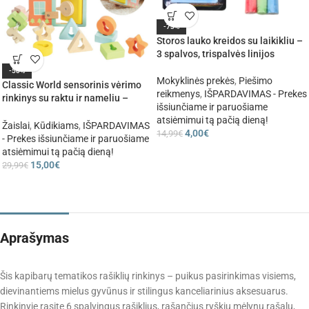
-73%
Storos lauko kreidos su laikikliu –
3 spalvos, trispalvės linijos
-50%
Mokyklinės prekės
,
Piešimo
Classic World sensorinis vėrimo
reikmenys
,
IŠPARDAVIMAS - Prekes
rinkinys su raktu ir nameliu –
išsiunčiame ir paruošiame
motorikai, koncentracijai ir
atsiėmimui tą pačią dieną!
atsakomybei
Žaislai
,
Kūdikiams
,
IŠPARDAVIMAS
4,00
€
14,99
€
- Prekes išsiunčiame ir paruošiame
atsiėmimui tą pačią dieną!
15,00
€
29,99
€
Aprašymas
Šis kapibarų tematikos rašiklių rinkinys – puikus pasirinkimas visiems,
dievinantiems mielus gyvūnus ir stilingus kanceliarinius aksesuarus.
Rinkinyje rasite 6 spalvingus rašiklius, rašančius ryškiu mėlynu rašalu,