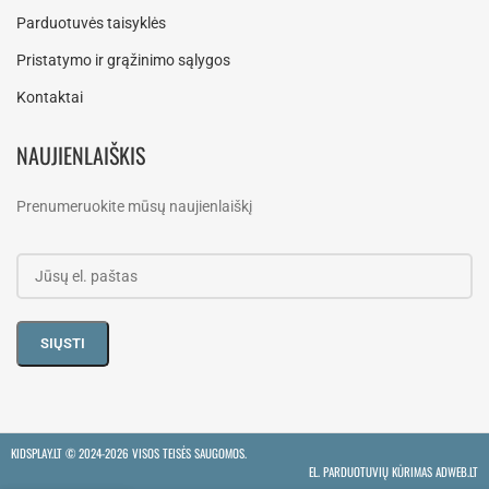
Parduotuvės taisyklės
Pristatymo ir grąžinimo sąlygos
Kontaktai
NAUJIENLAIŠKIS
Prenumeruokite mūsų naujienlaiškį
KIDSPLAY.LT ©
2024-2026 VISOS TEISĖS SAUGOMOS.
EL. PARDUOTUVIŲ KŪRIMAS ADWEB.LT