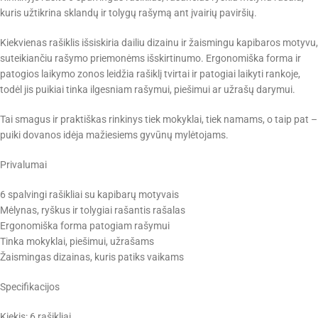
kuris užtikrina sklandų ir tolygų rašymą ant įvairių paviršių.
Kiekvienas rašiklis išsiskiria dailiu dizainu ir žaismingu kapibaros motyvu,
suteikiančiu rašymo priemonėms išskirtinumo. Ergonomiška forma ir
patogios laikymo zonos leidžia rašiklį tvirtai ir patogiai laikyti rankoje,
todėl jis puikiai tinka ilgesniam rašymui, piešimui ar užrašų darymui.
Tai smagus ir praktiškas rinkinys tiek mokyklai, tiek namams, o taip pat –
puiki dovanos idėja mažiesiems gyvūnų mylėtojams.
Privalumai
6 spalvingi rašikliai su kapibarų motyvais
Mėlynas, ryškus ir tolygiai rašantis rašalas
Ergonomiška forma patogiam rašymui
Tinka mokyklai, piešimui, užrašams
Žaismingas dizainas, kuris patiks vaikams
Specifikacijos
Kiekis: 6 rašikliai