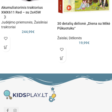
Akumuliatorinis traktorius
XMX611 Red – su 2x45W
varikliais
Judėjimo priemonės
,
Žaisliniai
30 detalių dėlionė „Diena su Mikė
traktoriai
Pūkuotuku“
244,99
€
Žaislai
,
Dėlionės
19,99
€