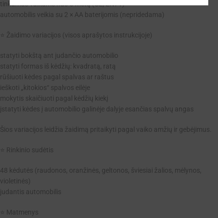
tinkamas vaikams nuo 3 metų (CE, EN71)
automobilis veikia su 2 × AA baterijomis (nepridedama)
⭐ Žaidimo variacijos (visos aprašytos instrukcijoje)
statyti bokštą ant judančio automobilio
statyti formas iš kėdžių: kvadratą, ratą
rūšiuoti kėdes pagal spalvas ar raštus
ieškoti „kitokios“ spalvos eilėje
mokytis skaičiuoti pagal kėdžių kiekį
įstatyti kėdes į automobilio galinėje dalyje esančias spalvų angas
Šios variacijos leidžia žaidimą pritaikyti pagal vaiko amžių ir gebėjimus.
⭐ Rinkinio sudėtis
48 kėdutės (raudonos, oranžinės, geltonos, šviesiai žalios, mėlynos,
violetinės)
judantis automobilis
⭐ Matmenys