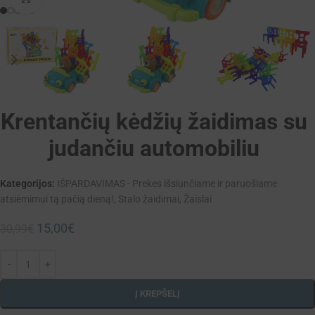
Krentančių kėdžių žaidimas su
judančiu automobiliu
Kategorijos:
IŠPARDAVIMAS - Prekes išsiunčiame ir paruošiame
atsiėmimui tą pačią dieną!
,
Stalo žaidimai
,
Žaislai
15,00
€
30,99
€
Į KREPŠELĮ