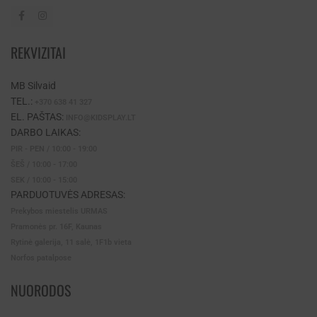
REKVIZITAI
MB Silvaid
TEL.:
+370 638 41 327
EL. PAŠTAS:
INFO@KIDSPLAY.LT
DARBO LAIKAS:
PIR - PEN / 10:00 - 19:00
ŠEŠ / 10:00 - 17:00
SEK / 10:00 - 15:00
PARDUOTUVĖS ADRESAS:
Prekybos miestelis URMAS
Pramonės pr. 16F, Kaunas
Rytinė galerija, 11 salė, 1F1b vieta
Norfos patalpose
NUORODOS