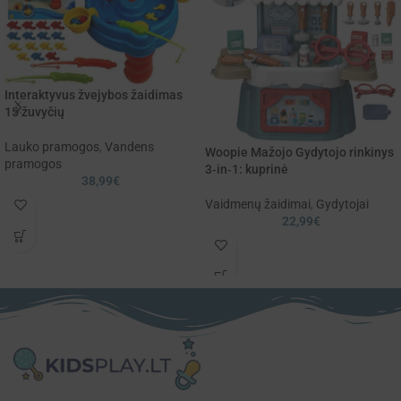
Interaktyvus žvejybos žaidimas
15 žuvyčių
Lauko pramogos
,
Vandens
Woopie Mažojo Gydytojo rinkinys
pramogos
3‑in‑1: kuprinė
38,99
€
Vaidmenų žaidimai
,
Gydytojai
22,99
€