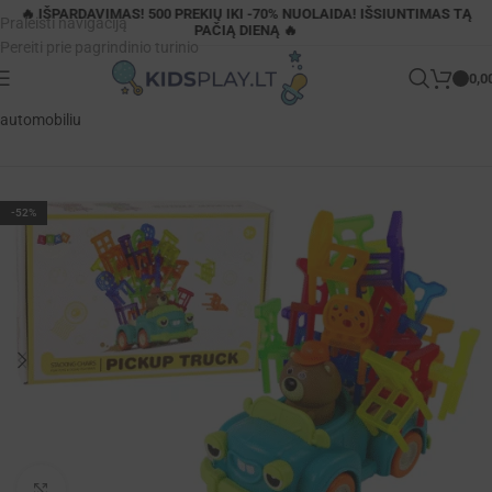
🔥 IŠPARDAVIMAS! 500 PREKIŲ IKI -70% NUOLAIDA! IŠSIUNTIMAS TĄ
Praleisti navigaciją
PAČIĄ DIENĄ 🔥
Pereiti prie pagrindinio turinio
0,0
Pagrindinis
»
Parduotuvė
»
Krentančių kėdžių žaidimas su judančiu
automobiliu
-52%
Padidinti