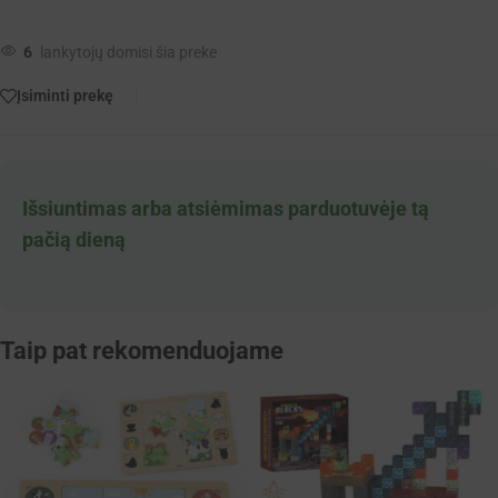
6
lankytojų domisi šia preke
Įsiminti prekę
Išsiuntimas arba atsiėmimas parduotuvėje tą
pačią dieną
Taip pat rekomenduojame