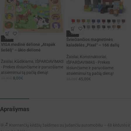
-18%
-60%
Šviečiančios magnetinės
VIGA medinė dėlionė „Atspėk
kaladėlės „Pixel“ – 166 dalių
šešėlį“ – ūkio dėlionė
konstruktorius su LED elementais.
Žaislai
,
Konstruktoriai
,
Žaislai
,
Kūdikiams
,
IŠPARDAVIMAS
IŠPARDAVIMAS - Prekes
- Prekes išsiunčiame ir paruošiame
išsiunčiame ir paruošiame
atsiėmimui tą pačią dieną!
atsiėmimui tą pačią dieną!
8,00
€
19,99
€
45,00
€
55,00
€
Aprašymas
🎯🪑 Krentančių kėdžių žaidimas su judančiu automobiliu – 48 kėdutės ir