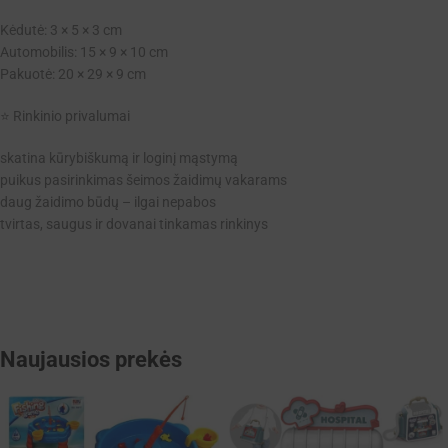
Kėdutė: 3 × 5 × 3 cm
Automobilis: 15 × 9 × 10 cm
Pakuotė: 20 × 29 × 9 cm
⭐ Rinkinio privalumai
skatina kūrybiškumą ir loginį mąstymą
puikus pasirinkimas šeimos žaidimų vakarams
daug žaidimo būdų – ilgai nepabos
tvirtas, saugus ir dovanai tinkamas rinkinys
Naujausios prekės