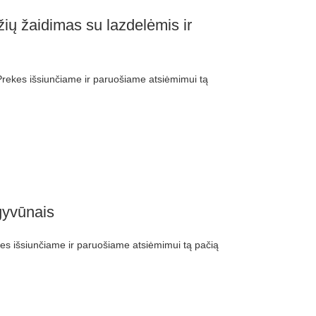
žių žaidimas su lazdelėmis ir
ekes išsiunčiame ir paruošiame atsiėmimui tą
gyvūnais
 išsiunčiame ir paruošiame atsiėmimui tą pačią