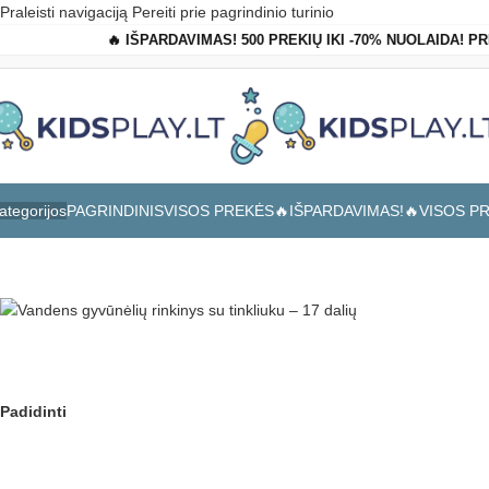
Praleisti navigaciją
Pereiti prie pagrindinio turinio
🔥 IŠPARDAVIMAS! 500 PREKIŲ IKI -70% NUOLAIDA! P
PAGRINDINIS
VISOS PREKĖS
🔥IŠPARDAVIMAS!🔥
VISOS P
ategorijos
Pagrindinis
»
Parduotuvė
»
Vandens gyvūnėlių rinkinys su tinkliuku – 1
Padidinti