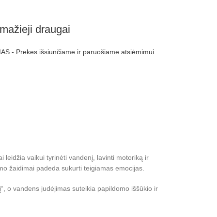
mažieji draugai
S - Prekes išsiunčiame ir paruošiame atsiėmimui
eidžia vaikui tyrinėti vandenį, lavinti motoriką ir
ymo žaidimai padeda sukurti teigiamas emocijas.
lį“, o vandens judėjimas suteikia papildomo iššūkio ir