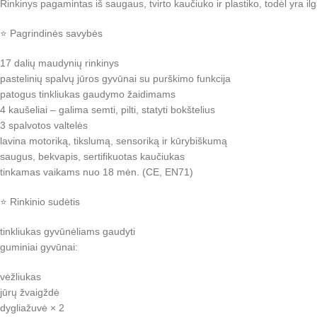
Rinkinys pagamintas iš saugaus, tvirto kaučiuko ir plastiko, todėl yra ilg
⭐ Pagrindinės savybės
17 dalių maudynių rinkinys
pastelinių spalvų jūros gyvūnai su purškimo funkcija
patogus tinkliukas gaudymo žaidimams
4 kaušeliai – galima semti, pilti, statyti bokštelius
3 spalvotos valtelės
lavina motoriką, tikslumą, sensoriką ir kūrybiškumą
saugus, bekvapis, sertifikuotas kaučiukas
tinkamas vaikams nuo 18 mėn. (CE, EN71)
⭐ Rinkinio sudėtis
tinkliukas gyvūnėliams gaudyti
guminiai gyvūnai:
vėžliukas
jūrų žvaigždė
dygliažuvė × 2