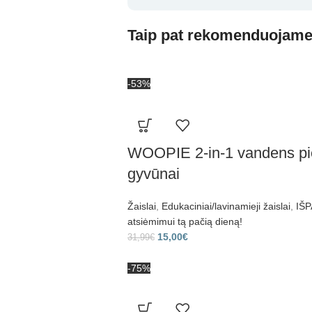
Taip pat rekomenduojam
-53%
WOOPIE 2-in-1 vandens pie
gyvūnai
Žaislai
,
Edukaciniai/lavinamieji žaislai
,
IŠP
atsiėmimui tą pačią dieną!
15,00
€
31,99
€
-75%