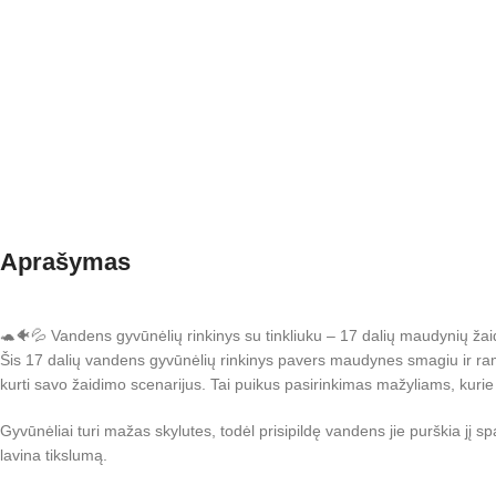
Aprašymas
🐢🐠💦 Vandens gyvūnėlių rinkinys su tinkliuku – 17 dalių maudynių ža
Šis 17 dalių vandens gyvūnėlių rinkinys pavers maudynes smagiu ir raminan
kurti savo žaidimo scenarijus. Tai puikus pasirinkimas mažyliams, kur
Gyvūnėliai turi mažas skylutes, todėl prisipildę vandens jie purškia jį 
lavina tikslumą.