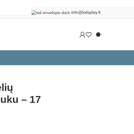

info@kidsplay.lt
Grįžti į produktus
lių
iuku – 17