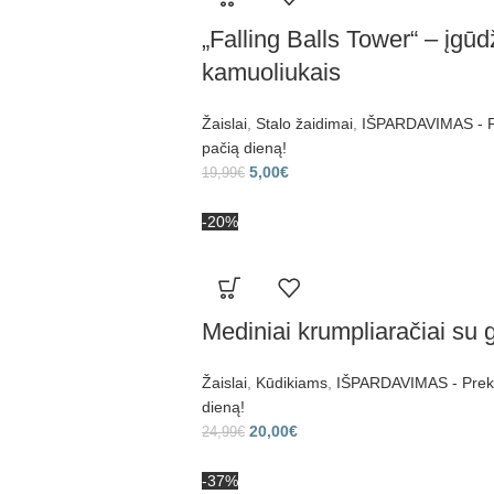
„Falling Balls Tower“ – įgūd
kamuoliukais
Žaislai
,
Stalo žaidimai
,
IŠPARDAVIMAS - Pr
pačią dieną!
5,00
€
19,99
€
-20%
Mediniai krumpliaračiai su 
Žaislai
,
Kūdikiams
,
IŠPARDAVIMAS - Prekes
dieną!
20,00
€
24,99
€
-37%