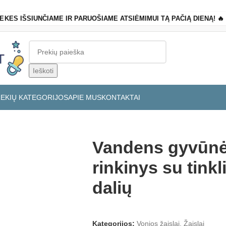
REKES IŠSIUNČIAME IR PARUOŠIAME ATSIĖMIMUI TĄ PAČIĄ DIENĄ! 
Ieškoti
REKIŲ KATEGORIJOS
APIE MUS
KONTAKTAI
7 dalių
Vandens gyvūnė
rinkinys su tinkl
dalių
Kategorijos:
Vonios žaislai
,
Žaislai