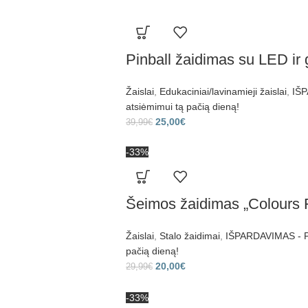
Pinball žaidimas su LED ir 
Žaislai
,
Edukaciniai/lavinamieji žaislai
,
IŠP
atsiėmimui tą pačią dieną!
25,00
€
39,99
€
-33%
Šeimos žaidimas „Colours 
Žaislai
,
Stalo žaidimai
,
IŠPARDAVIMAS - Pr
pačią dieną!
20,00
€
29,99
€
-33%