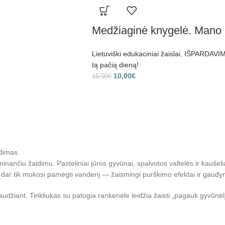
Medžiaginė knygelė. Mano 
Lietuviški edukaciniai žaislai
,
IŠPARDAVIMA
tą pačią dieną!
10,00
€
15,00
€
idimas
čiu žaidimu. Pasteliniai jūros gyvūnai, spalvotos valtelės ir kaušeliai l
ie dar tik mokosi pamėgti vandenį — žaismingi purškimo efektai ir gaud
spaudžiant. Tinkliukas su patogia rankenėle leidžia žaisti „pagauk gyvūnė