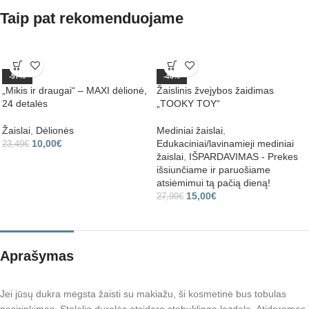
Taip pat rekomenduojame
-57%
-46%
„Mikis ir draugai“ – MAXI dėlionė,
Žaislinis žvejybos žaidimas
24 detalės
„TOOKY TOY“
Žaislai
,
Dėlionės
Mediniai žaislai
,
10,00
€
Edukaciniai/lavinamieji mediniai
23,49
€
žaislai
,
IŠPARDAVIMAS - Prekes
išsiunčiame ir paruošiame
atsiėmimui tą pačią dieną!
15,00
€
27,99
€
Aprašymas
Jei jūsų dukra mėgsta žaisti su makiažu, ši kosmetinė bus tobulas