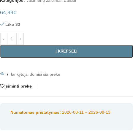
Kategorijos:
Vaidmenų žaidimai
,
Žaislai
64,99
€
Liko 33
Į KREPŠELĮ
7
lankytojai domisi šia preke
Įsiminti prekę
Numatomas pristatymas:
2026-08-11 – 2026-08-13