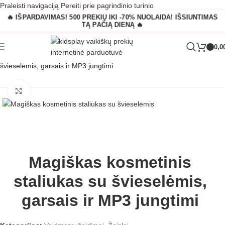
Praleisti navigaciją
Pereiti prie pagrindinio turinio
🔥 IŠPARDAVIMAS! 500 PREKIŲ IKI -70% NUOLAIDA! IŠSIUNTIMAS
TĄ PAČIĄ DIENĄ 🔥
0,0
Pagrindinis
»
Parduotuvė
»
Magiškas kosmetinis staliukas su
švieselėmis, garsais ir MP3 jungtimi
Padidinti
Magiškas kosmetinis
staliukas su švieselėmis,
garsais ir MP3 jungtimi