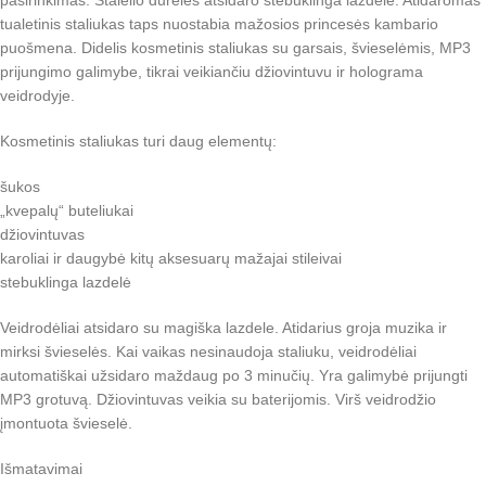
pasirinkimas. Stalelio durelės atsidaro stebuklinga lazdele. Atidaromas
tualetinis staliukas taps nuostabia mažosios princesės kambario
puošmena. Didelis kosmetinis staliukas su garsais, švieselėmis, MP3
prijungimo galimybe, tikrai veikiančiu džiovintuvu ir holograma
veidrodyje.
Kosmetinis staliukas turi daug elementų:
šukos
„kvepalų“ buteliukai
džiovintuvas
karoliai ir daugybė kitų aksesuarų mažajai stileivai
stebuklinga lazdelė
Veidrodėliai atsidaro su magiška lazdele. Atidarius groja muzika ir
mirksi švieselės. Kai vaikas nesinaudoja staliuku, veidrodėliai
automatiškai užsidaro maždaug po 3 minučių. Yra galimybė prijungti
MP3 grotuvą. Džiovintuvas veikia su baterijomis. Virš veidrodžio
įmontuota švieselė.
Išmatavimai