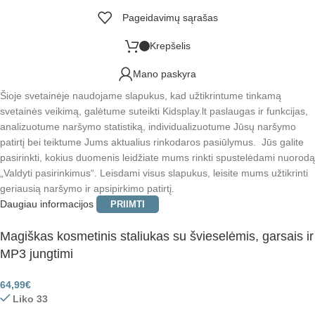
Pageidavimų sąrašas
Krepšelis
Mano paskyra
Šioje svetainėje naudojame slapukus, kad užtikrintume tinkamą
svetainės veikimą, galėtume suteikti Kidsplay.lt paslaugas ir funkcijas,
analizuotume naršymo statistiką, individualizuotume Jūsų naršymo
patirtį bei teiktume Jums aktualius rinkodaros pasiūlymus. Jūs galite
pasirinkti, kokius duomenis leidžiate mums rinkti spustelėdami nuorodą
„Valdyti pasirinkimus“. Leisdami visus slapukus, leisite mums užtikrinti
geriausią naršymo ir apsipirkimo patirtį.
Daugiau informacijos
PRIIMTI
Magiškas kosmetinis staliukas su švieselėmis, garsais ir
MP3 jungtimi
64,99
€
Liko 33