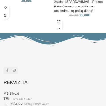
39,99
€
žaislai
,
IŠPARDAVIMAS - Prekes
išsiunčiame ir paruošiame
atsiėmimui tą pačią dieną!
25,00
€
35,00
€
REKVIZITAI
MB Silvaid
TEL.:
+370 638 41 327
EL. PAŠTAS:
INFO@KIDSPLAY.LT