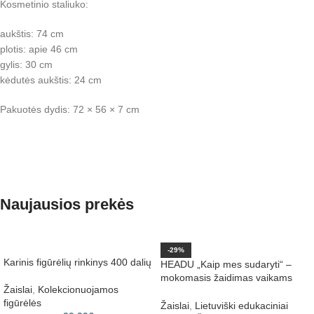
Kosmetinio staliuko:
aukštis: 74 cm
plotis: apie 46 cm
gylis: 30 cm
kėdutės aukštis: 24 cm
Pakuotės dydis: 72 × 56 × 7 cm
Naujausios prekės
-29%
Karinis figūrėlių rinkinys 400 dalių
HEADU „Kaip mes sudaryti“ –
mokomasis žaidimas vaikams
Žaislai
,
Kolekcionuojamos
apie kūną ir emocijas
figūrėlės
Žaislai
,
Lietuviški edukaciniai