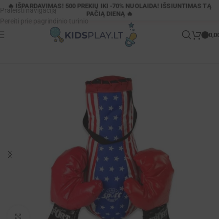
🔥 IŠPARDAVIMAS! 500 PREKIŲ IKI -70% NUOLAIDA! IŠSIUNTIMAS TĄ
Praleisti navigaciją
PAČIĄ DIENĄ 🔥
Pereiti prie pagrindinio turinio
0,0
Pagrindinis
»
Parduotuvė
»
Vaikiškas bokso rinkinys su pirštinėmis
Padidinti