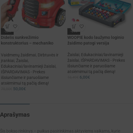
-33%
-64%
Didelis sunkvežimio
WOOPIE kodo laužymo loginio
konstruktorius – mechaniko
žaidimo patogi versija
rinkinys surinkimui, prisukimui,
montavimui, 61 detalė, XXL
Žaislai
,
Edukaciniai/lavinamieji
Vaidmenų žaidimai
,
Dirbtuvės ir
žaislai
,
IŠPARDAVIMAS - Prekes
įrankiai
,
Žaislai
,
išsiunčiame ir paruošiame
Edukaciniai/lavinamieji žaislai
,
atsiėmimui tą pačią dieną!
IŠPARDAVIMAS - Prekes
6,00
€
16,49
€
išsiunčiame ir paruošiame
atsiėmimui tą pačią dieną!
50,00
€
75,00
€
Aprašymas
Šis bokso rinkinys – puikus pasirinkimas aktyviems vaikams, kurie