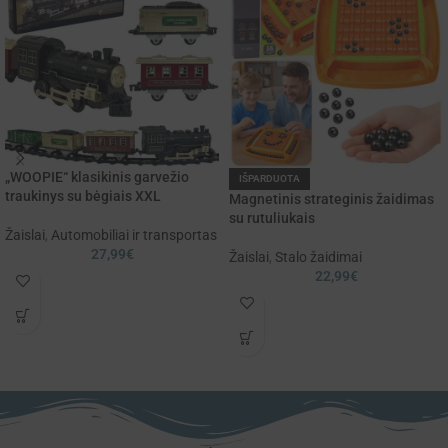
„WOOPIE“ klasikinis garvežio
IŠPARDUOTA
traukinys su bėgiais XXL
Magnetinis strateginis žaidimas
su rutuliukais
Žaislai
,
Automobiliai ir transportas
27,99
€
Žaislai
,
Stalo žaidimai
22,99
€