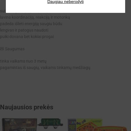
Daugiau neberodyti
suteikia galimybę aktyviai judėti ir sportuoti
lavina koordinaciją, reakciją ir motoriką
padeda išlieti energiją saugiu būdu
lengvas ir patogus naudoti
puiki dovana bet kokiai progai
🧸 Saugumas
tinka vaikams nuo 3 metų
pagamintas iš saugių, vaikams tinkamų medžiagų
Naujausios prekės