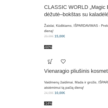
CLASSIC WORLD „Magic Bo
dėžutė–bokštas su kaladėl
Žaislai
,
Kūdikiams
,
IŠPARDAVIMAS - Prekes
dieną!
15,00
€
29,99
€
-60%
Vienaragio pliušinis kosmet
Vaidmenų žaidimai
,
Mada ir grožis
,
IŠPAR
atsiėmimui tą pačią dieną!
10,00
€
24,99
€
-14%