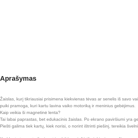
Aprašymas
Žaislas, kurį tikriausiai prisimena kiekvienas tėvas ar senelis iš savo vai
puiki pramoga, kuri kartu lavina vaiko motoriką ir meninius gebėjimus.
Kaip veikia ši magnetinė lenta?
Tai labai paprastas, bet edukacinis žaislas. Po ekrano paviršiumi yra gel
Piešti galima tiek kartų, kiek norisi, o norint ištrinti piešinį, tereikia šveln