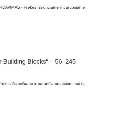
RDAVIMAS - Prekes išsiunčiame ir paruošiame
r Building Blocks“ – 56–245
ekes išsiunčiame ir paruošiame atsiėmimui tą