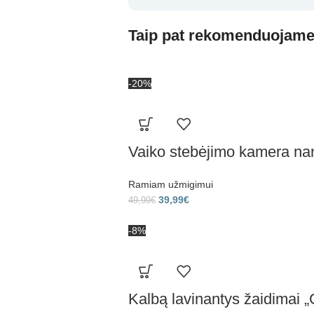
Taip pat rekomenduojam
-20%
Vaiko stebėjimo kamera nan
Ramiam užmigimui
39,99
€
49,99
€
-8%
Kalbą lavinantys žaidimai 