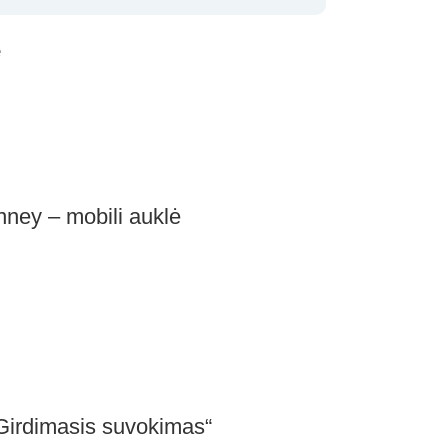
e
ney – mobili auklė
„Girdimasis suvokimas“