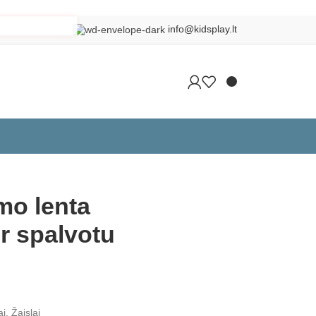
info@kidsplay.lt
Grįžti į produktus
mo lenta
r spalvotu
ai
,
Žaislai