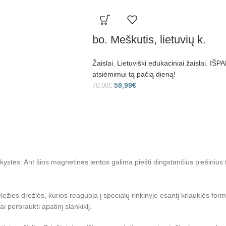
bo. Meškutis, lietuvių k.
Žaislai
,
Lietuviški edukaciniai žaislai
,
IŠPA
atsiėmimui tą pačią dieną!
59,99
€
70,00
€
kystės. Ant šios magnetinės lentos galima piešti dingstančius piešinius tiek
ežies drožlės, kurios reaguoja į specialų rinkinyje esantį kriauklės formo
iai perbraukti apatinį slankiklį.