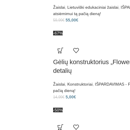
Žaislai
,
Lietuviški edukaciniai žaislai
,
IŠPA
atsiėmimui tą pačią dieną!
55,00
€
59,99
€
-67%
Gėlių konstruktorius „Flowe
detalių
Žaislai
,
Konstruktoriai
,
IŠPARDAVIMAS - Pr
pačią dieną!
5,00
€
14,99
€
-50%