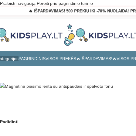
Praleisti navigaciją
Pereiti prie pagrindinio turinio
🔥 IŠPARDAVIMAS! 500 PREKIŲ IKI -70% NUOLAIDA! P
PAGRINDINIS
VISOS PREKĖS
🔥IŠPARDAVIMAS!🔥
VISOS P
ategorijos
Pagrindinis
»
Parduotuvė
»
Magnetinė piešimo lenta su antspaudais ir 
Padidinti