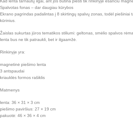
Kad lenta tarnautų ilgai, ant jos būtina piešti tik rinkinyje esančiu magn
Spalvotas fonas – dar daugiau kūrybos
Ekrano pagrindas padalintas į 8 skirtingų spalvų zonas, todėl piešiniai 
kūrinius.
Žaislas sukurtas jūros tematikos stiliumi: geltonas, smėlio spalvos rėm
lenta bus ne tik patraukli, bet ir ilgaamžė.
Rinkinyje yra:
magnetinė piešimo lenta
3 antspaudai
kriauklės formos rašiklis
Matmenys
lenta: 36 × 31 × 3 cm
piešimo paviršius: 27 × 19 cm
pakuotė: 46 × 36 × 4 cm