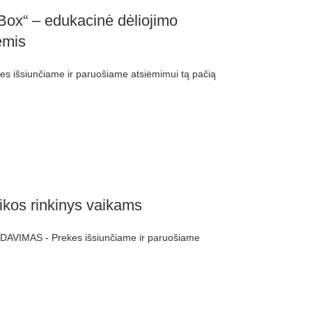
x“ – edukacinė dėliojimo
ėmis
 išsiunčiame ir paruošiame atsiėmimui tą pačią
ikos rinkinys vaikams
DAVIMAS - Prekes išsiunčiame ir paruošiame