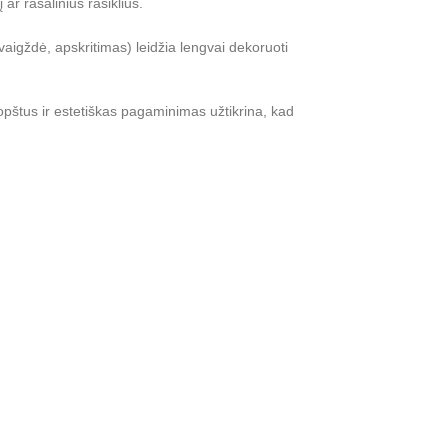
ar rašalinius rašiklius.
vaigždė, apskritimas) leidžia lengvai dekoruoti
opštus ir estetiškas pagaminimas užtikrina, kad