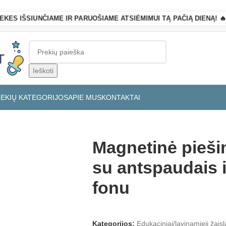
REKES IŠSIUNČIAME IR PARUOŠIAME ATSIĖMIMUI TĄ PAČIĄ DIENĄ! 🔥
Ieškoti
REKIŲ KATEGORIJOS
APIE MUS
KONTAKTAI
spalvotu fonu
Magnetinė pieši
su antspaudais i
fonu
Kategorijos:
Edukaciniai/lavinamieji žaisl