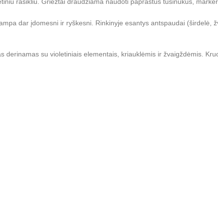
etiniu rašikliu. Griežtai draudžiama naudoti paprastus tušinukus, markerį 
tampa dar įdomesni ir ryškesni. Rinkinyje esantys antspaudai (širdelė, ž
as derinamas su violetiniais elementais, kriauklėmis ir žvaigždėmis. Kru